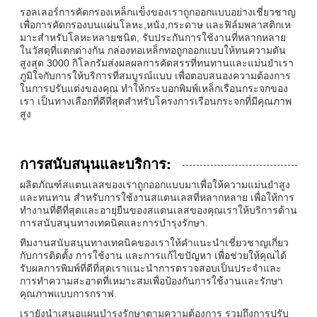
รอลเลอร์การคัดกรองเหล็กแข็งของเราถูกออกแบบอย่างเชี่ยวชาญ
เพื่อการคัดกรองบนแผ่นโลหะ,หนัง,กระดาษ และฟิล์มพลาสติกเห
มาะสําหรับโลหะหลายชนิด, รับประกันการใช้งานที่หลากหลาย
ในวัสดุที่แตกต่างกัน กล่องทอเหล็กทอถูกออกแบบให้ทนความดัน
สูงสุด 3000 กิโลกรัมส่งผลผลการคัดสรรที่ทนทานและแม่นยําเรา
ภูมิใจกับการให้บริการที่สมบูรณ์แบบ เพื่อตอบสนองความต้องการ
ในการปรับแต่งของคุณ ทําให้กระบอกพิมพ์เหล็กเรือนกระจกของ
เรา เป็นทางเลือกที่ดีที่สุดสําหรับโครงการเรือนกระจกที่มีคุณภาพ
สูง
การสนับสนุนและบริการ:
ผลิตภัณฑ์สแตนเลสของเราถูกออกแบบมาเพื่อให้ความแม่นยําสูง
และทนทาน สําหรับการใช้งานสแตนเลสที่หลากหลาย เพื่อให้การ
ทํางานที่ดีที่สุดและอายุยืนของสแตนเลสของคุณเราให้บริการด้าน
การสนับสนุนทางเทคนิคและการบํารุงรักษา.
ทีมงานสนับสนุนทางเทคนิคของเราให้คําแนะนําเชี่ยวชาญเกี่ยว
กับการติดตั้ง การใช้งาน และการแก้ไขปัญหา เพื่อช่วยให้คุณได้
รับผลการพิมพ์ที่ดีที่สุดเราแนะนําการตรวจสอบเป็นประจําและ
การทําความสะอาดที่เหมาะสมเพื่อป้องกันการใช้งานและรักษา
คุณภาพแบบการกราฟ.
เรายังนําเสนอแผนบํารุงรักษาตามความต้องการ รวมถึงการปรับ