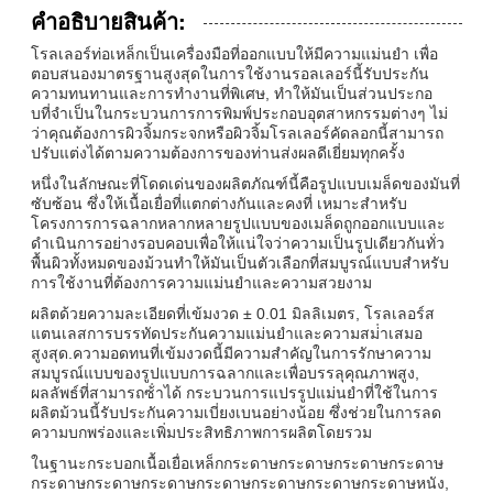
คําอธิบายสินค้า:
โรลเลอร์ท่อเหล็กเป็นเครื่องมือที่ออกแบบให้มีความแม่นยํา เพื่อ
ตอบสนองมาตรฐานสูงสุดในการใช้งานรอลเลอร์นี้รับประกัน
ความทนทานและการทํางานที่พิเศษ, ทําให้มันเป็นส่วนประกอ
บที่จําเป็นในกระบวนการการพิมพ์ประกอบอุตสาหกรรมต่างๆ ไม่
ว่าคุณต้องการผิวจิ้มกระจกหรือผิวจิ้มโรลเลอร์คัดลอกนี้สามารถ
ปรับแต่งได้ตามความต้องการของท่านส่งผลดีเยี่ยมทุกครั้ง
หนึ่งในลักษณะที่โดดเด่นของผลิตภัณฑ์นี้คือรูปแบบเมล็ดของมันที่
ซับซ้อน ซึ่งให้เนื้อเยื่อที่แตกต่างกันและคงที่ เหมาะสําหรับ
โครงการการฉลากหลากหลายรูปแบบของเมล็ดถูกออกแบบและ
ดําเนินการอย่างรอบคอบเพื่อให้แน่ใจว่าความเป็นรูปเดียวกันทั่ว
พื้นผิวทั้งหมดของม้วนทําให้มันเป็นตัวเลือกที่สมบูรณ์แบบสําหรับ
การใช้งานที่ต้องการความแม่นยําและความสวยงาม
ผลิตด้วยความละเอียดที่เข้มงวด ± 0.01 มิลลิเมตร, โรลเลอร์ส
แตนเลสการบรรทัดประกันความแม่นยําและความสม่ําเสมอ
สูงสุด.ความอดทนที่เข้มงวดนี้มีความสําคัญในการรักษาความ
สมบูรณ์แบบของรูปแบบการฉลากและเพื่อบรรลุคุณภาพสูง,
ผลลัพธ์ที่สามารถซ้ําได้ กระบวนการแปรรูปแม่นยําที่ใช้ในการ
ผลิตม้วนนี้รับประกันความเบี่ยงเบนอย่างน้อย ซึ่งช่วยในการลด
ความบกพร่องและเพิ่มประสิทธิภาพการผลิตโดยรวม
ในฐานะกระบอกเนื้อเยื่อเหล็กกระดาษกระดาษกระดาษกระดาษ
กระดาษกระดาษกระดาษกระดาษกระดาษกระดาษกระดาษหนัง,