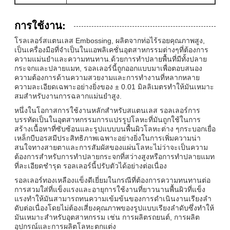
การใช้งาน:
โรลเลอร์สแตนเลส Embossing, ผลิตจากท่อไร้รอยคุณภาพสูง,
เป็นเครื่องมือที่จําเป็นในแอพลิเคชั่นอุตสาหกรรมต่างๆที่ต้องการ
ความแม่นยําและความทนทาน.ด้วยการทําปลายพื้นที่มีทั้งปลาย
กระจกและปลายแมท, รอลเลอร์นี้ถูกออกแบบมาเพื่อตอบสนอง
ความต้องการด้านความสวยงามและการทํางานที่หลากหลาย
ความละเอียดเฉพาะอย่างยิ่งของ ± 0.01 มิลลิเมตรทําให้มันเหมาะ
สมสําหรับงานการฉลากแม่นยําสูง.
หนึ่งในโอกาสการใช้งานหลักสําหรับสแตนเลส รอลเลอร์การ
บรรทัดเป็นในอุตสาหกรรมการแปรรูปโลหะที่มันถูกใช้ในการ
สร้างเนื้อหาที่ซับซ้อนและรูปแบบบนพื้นผิวโลหะต่าง ๆกระบอกเยื่อ
เหล็กบีบอรสมีประสิทธิภาพเฉพาะอย่างยิ่งในการเพิ่มความน่า
สนใจทางสายตาและการสัมผัสของแผ่นโลหะไม่ว่าจะเป็นความ
ต้องการสําหรับการทําปลายกระจกที่สว่างสูงหรือการทําปลายแมท
ที่ละเอียดชํารุด รอลเลอร์นี้ปรับตัวได้อย่างต่อเนื่อง
รอลเลอร์ทองเหลืองแข็งดีเยี่ยมในกรณีที่ต้องการความทนทานต่อ
การสวมใส่ที่แข็งแรงและอายุการใช้งานที่ยาวนานพื้นผิวที่แข็ง
แรงทําให้มันสามารถทนความเข้มข้นของการดําเนินงานเรียงลํา
ดับต่อเนื่องโดยไม่ต้องเสี่ยงคุณภาพของรูปแบบเรียงลําดับซึ่งทําให้
มันเหมาะสําหรับอุตสาหกรรม เช่น การผลิตรถยนต์, การผลิต
อุปกรณ์และการผลิตโลหะตกแต่ง