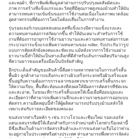
และทอผ้า, ที่การพิมพ์เพิ่มมูลค่าผ่านการปรับปรุงผลสัมผัสและ
ภาพ.การสร้างที่แข็งแกร่งและวัสดุที่มีคุณภาพสูงของม้วนทําให้มัน
สามารถทนความเข้มข้นของการใช้งานต่อเนื่องในสภาพแวดล้อม
อุตสาหกรรมที่ต้องการโดยไม่ต้องเสี่ยงในการทํางาน.
รุ่นรอลเลอร์เรมบอสสสแตนเลสที่แข็งแรงมีความแข็งแรงและ
ความทนทานต่อการสกัดมากขึ้น ทําให้มันเหมาะสําหรับการใช้
งานที่ต้องการอายุการใช้งานยาวนานและความทนทานต่อการบด
กระบวนการแข็งแรงเพิ่มความทนทานของ roller, รับประกันว่ารูป
แบบการคัดสลักยังคงคมและชัดเจน แม้หลังจากการใช้งานอย่าง
ยาวนานนี้ทําให้มันเป็นทางเลือกที่ดีสําหรับเส้นการผลิตปริมาณสูง
ที่ความยาวของเครื่องมือเป็นปัจจัยสําคัญ.
อีกประเด็นสําคัญของสินค้านี้คือความหลากหลายในการเสร็จสิ้น
พื้นผิว ลูกค้าสามารถเลือกระหว่างผิวเสร็จกระจกหรือผิวเสร็จแมท
ขึ้นอยู่กับความต้องการการฉลากของพวกเขาการเสร็จสิ้นกระจก
ให้ความเรียบ, พื้นที่สะท้อนแสงที่ส่งผลให้มีผลการคัดสรรที่ชัดเจน
และสะอาด, ในขณะที่การเสร็จสิ้นแมทให้เนื้อเยื่อที่อ่อนนุ่มและ
ละเอียดกว่าที่สามารถเพิ่มความลึกและความรวยของการออกแบบ
คัดสรร.ความยืดหยุ่นนี้ทําให้ผู้ผลิตสามารถปรับปรุงม้วนสลักให้
เหมาะสมกับรายละเอียดของตนเอง.
ขนส่งจากท่าเรือหลัก ๆ เช่น กวางโจวและเชียงใหม่ รอลเลอร์ส
แตนเลสบรรทัดมีให้เลือกสําหรับการจําหน่ายทั่วโลกท่าเรือเหล่านี้
มีชื่อเสียงในด้านการจัดสรรสินค้าและการขนส่งทางเรือไม่ว่าท่าน
จะอยู่ภายในประเทศหรือต่างประเทศ ท่านสามารถพึ่งพาการจัดส่ง