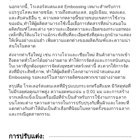
นอกจากนี้, โรเลอร์สแตนเลส Embossing เหมาะสําหรับการ
แปรรูปโลหะหลายชนิด, รวมถึงสแตนเลส, อลูมิเนียม, ทองแดง,
และสับสนธิอื่น ๆ. ความหลากหลายนี้ขยายขอบเขตการใช้งาน
ของมัน,ทําให้ผู้ผลิตสามารถใช้เนื้อเยื่อการคัดสรรที่สม่ําเสมอใน
ผลิตภัณฑ์โลหะต่าง ๆความละเอียดความละเอียดของกระบอกทอง
เหล็กทึบให้แน่ใจว่าแม้กระทั่งทึบที่ละเอียดชังที่สุดจะถูกนํามาแสดง
ให้เห็นอย่างแม่นยํา เพิ่มความแตกต่างของผลิตภัณฑ์และความน่า
สนใจในตลาด
ส่งจากท่าเรือใหญ่ เช่น กวางโจวและเชียงใหม่ สินค้าสามารถเข้า
ถึงตลาดทั่วโลกได้อย่างง่ายดาย ทําให้การจัดส่งและการสนับสนุน
ในเวลาที่ถูกต้องจุดการจัดส่งยุทธศาสตร์เหล่านี้ สะดวกให้การจัด
ส่งที่มีประสิทธิภาพ, ทําให้ผู้ผลิตทั่วโลกสามารถนําสแตนเลส
Embossing รอลเลอร์ในสายการผลิตของพวกเขาอย่างง่ายดาย
สรุปคือ โรลเลอร์สแตนเลสที่มีรูปแบบกระจกหรือสีแมท มีวัสดุท่อที่
ไม่มีรอยต่อคุณภาพสูง ความอดทนแน่น ± 0.01 มม และการสร้าง
จากเหล็กแข็งเป็นเครื่องมือที่จําเป็นสําหรับการใช้งานการฉลาก
บนโลหะต่าง ๆความสามารถในการปรับปรุงกับพื้นผิวและโลหะที่
แตกต่างกันทําให้มันเป็นตัวเลือกที่นิยมในหลายครั้งของการฉลาก
และกรณีอุตสาหกรรม.
การปรับแต่ง: