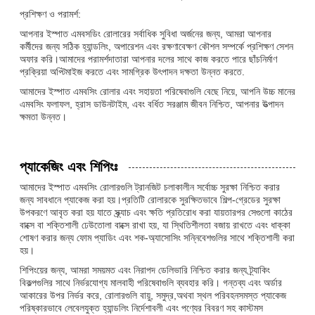
প্রশিক্ষণ ও পরামর্শ:
আপনার ইস্পাত এমবসডিং রোলারের সর্বাধিক সুবিধা অর্জনের জন্য, আমরা আপনার
কর্মীদের জন্য সঠিক হ্যান্ডলিং, অপারেশন এবং রক্ষণাবেক্ষণ কৌশল সম্পর্কে প্রশিক্ষণ সেশন
অফার করি।আমাদের পরামর্শদাতারা আপনার দলের সাথে কাজ করতে পারে ছাঁচনির্মাণ
প্রক্রিয়া অপ্টিমাইজ করতে এবং সামগ্রিক উৎপাদন দক্ষতা উন্নত করতে.
আমাদের ইস্পাত এমবসিং রোলার এবং সহায়তা পরিষেবাগুলি বেছে নিয়ে, আপনি উচ্চ মানের
এমবসিং ফলাফল, হ্রাস ডাউনটাইম, এবং বর্ধিত সরঞ্জাম জীবন নিশ্চিত, আপনার উত্পাদন
ক্ষমতা উন্নত।
প্যাকেজিং এবং শিপিংঃ
আমাদের ইস্পাত এমবসিং রোলারগুলি ট্রানজিট চলাকালীন সর্বোচ্চ সুরক্ষা নিশ্চিত করার
জন্য সাবধানে প্যাকেজ করা হয়।প্রতিটি রোলারকে সুরক্ষিতভাবে শিল্প-গ্রেডের সুরক্ষা
উপকরণে আবৃত করা হয় যাতে স্ক্র্যাচ এবং ক্ষতি প্রতিরোধ করা যায়তারপর সেগুলো কাঠের
বাক্সে বা শক্তিশালী ঢেউতোলা বাক্সে রাখা হয়, যা স্থিতিশীলতা বজায় রাখতে এবং ধাক্কা
শোষণ করার জন্য ফোম প্যাডিং এবং শক-অ্যাসোসিং সন্নিবেশগুলির সাথে শক্তিশালী করা
হয়।
শিপিংয়ের জন্য, আমরা সময়মত এবং নিরাপদ ডেলিভারি নিশ্চিত করার জন্য ট্র্যাকিং
বিকল্পগুলির সাথে নির্ভরযোগ্য মালবাহী পরিষেবাগুলি ব্যবহার করি। গন্তব্য এবং অর্ডার
আকারের উপর নির্ভর করে, রোলারগুলি বায়ু, সমুদ্র,অথবা স্থল পরিবহনসমস্ত প্যাকেজ
পরিষ্কারভাবে লেবেলযুক্ত হ্যান্ডলিং নির্দেশাবলী এবং পণ্যের বিবরণ সহ কাস্টমস