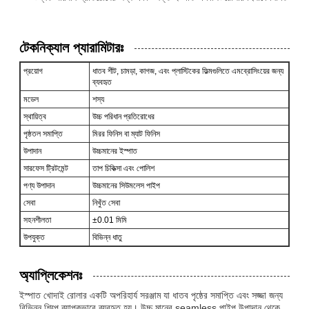
টেকনিক্যাল প্যারামিটারঃ
প্রয়োগ
ধাতব শীট, চামড়া, কাগজ, এবং প্লাস্টিকের ফিল্মগুলিতে এমব্রোসিংয়ের জন্য
ব্যবহৃত
মডেল
শস্য
স্থায়িত্ব
উচ্চ পরিধান প্রতিরোধের
পৃষ্ঠতল সমাপ্তি
মিরর ফিনিস বা ম্যাট ফিনিস
উপাদান
উচ্চমানের ইস্পাত
সারফেস ট্রিটমেন্ট
তাপ চিকিত্সা এবং পোলিশ
পণ্য উপাদান
উচ্চমানের সিউমলেস পাইপ
সেবা
নিখুঁত সেবা
সহনশীলতা
±0.01 মিমি
উপযুক্ত
বিভিন্ন ধাতু
অ্যাপ্লিকেশনঃ
ইস্পাত খোদাই রোলার একটি অপরিহার্য সরঞ্জাম যা ধাতব পৃষ্ঠের সমাপ্তি এবং সজ্জা জন্য
বিভিন্ন শিল্পে ব্যাপকভাবে ব্যবহৃত হয়। উচ্চ মানের seamless পাইপ উপাদান থেকে