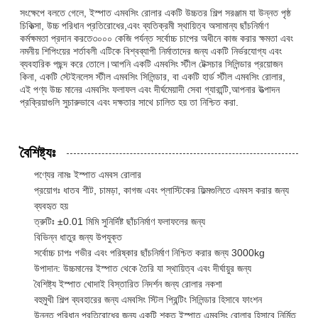
সংক্ষেপে বলতে গেলে, ইস্পাত এমবসিং রোলার একটি উচ্চতর শিল্প সরঞ্জাম যা উন্নত পৃষ্ঠ
চিকিত্সা, উচ্চ পরিধান প্রতিরোধের,এবং ব্যতিক্রমী স্থায়িত্ব অসামান্য ছাঁচনির্মাণ
কর্মক্ষমতা প্রদান করতে৩০০০ কেজি পর্যন্ত সর্বোচ্চ চাপের অধীনে কাজ করার ক্ষমতা এবং
নমনীয় শিপিংয়ের শর্তাবলী এটিকে বিশ্বব্যাপী নির্মাতাদের জন্য একটি নির্ভরযোগ্য এবং
ব্যবহারিক পছন্দ করে তোলে।আপনি একটি এমবসিং স্টীল টেক্সচার সিলিন্ডার প্রয়োজন
কিনা, একটি স্টেইনলেস স্টীল এমবসিং সিলিন্ডার, বা একটি হার্ড স্টীল এমবসিং রোলার,
এই পণ্য উচ্চ মানের এমবসিং ফলাফল এবং দীর্ঘমেয়াদী সেবা গ্যারান্টি,আপনার উত্পাদন
প্রক্রিয়াগুলি সুচারুভাবে এবং দক্ষতার সাথে চালিত হয় তা নিশ্চিত করা.
বৈশিষ্ট্যঃ
পণ্যের নামঃ ইস্পাত এমবস রোলার
প্রয়োগঃ ধাতব শীট, চামড়া, কাগজ এবং প্লাস্টিকের ফিল্মগুলিতে এমবস করার জন্য
ব্যবহৃত হয়
ত্রুটিঃ ±0.01 মিমি সুনির্দিষ্ট ছাঁচনির্মাণ ফলাফলের জন্য
বিভিন্ন ধাতুর জন্য উপযুক্ত
সর্বোচ্চ চাপঃ গভীর এবং পরিষ্কার ছাঁচনির্মাণ নিশ্চিত করার জন্য 3000kg
উপাদান: উচ্চমানের ইস্পাত থেকে তৈরি যা স্থায়িত্ব এবং দীর্ঘায়ুর জন্য
বৈশিষ্ট্য ইস্পাত খোদাই বিস্তারিত নিদর্শন জন্য রোলার নকশা
বহুমুখী শিল্প ব্যবহারের জন্য এমবসিং স্টিল প্রিন্টিং সিলিন্ডার হিসাবে ফাংশন
উন্নত পরিধান প্রতিরোধের জন্য একটি শক্ত ইস্পাত এমবসিং রোলার হিসাবে নির্মিত