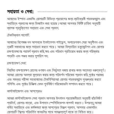
সহায়তা ও সেবা:
আমাদের ইস্পাত এমবসিং রোলারটি বিভিন্ন প্রয়োগের জন্য ব্যতিক্রমী পারফরম্যান্স এবং
স্থায়িত্ব প্রদানের জন্য ডিজাইন করা হয়েছে।আমরা আপনার নির্দিষ্ট চাহিদা অনুযায়ী
ব্যাপক প্রযুক্তিগত সহায়তা এবং সেবা প্রদান.
টেকনিক্যাল সাপোর্ট:
আমাদের বিশেষজ্ঞ দল আপনাকে ইনস্টলেশন গাইডেন্স, অপারেশনাল সেরা অনুশীলন এবং
ত্রুটি সমাধানের জন্য সহায়তা করতে পারে। আমরা বিস্তারিত ডকুমেন্টেশন এবং রোলার
রক্ষণাবেক্ষণের পরামর্শ প্রদান করি,ক্ষয় এবং পরিধান প্রতিরোধ করার জন্য পরিষ্কার
পদ্ধতি এবং সঞ্চয় করার সুপারিশ সহ.
রক্ষণাবেক্ষণ সেবা:
নিয়মিত রক্ষণাবেক্ষণ রোলের গুণমান এবং নির্ভুলতা বজায় রাখার জন্য অত্যন্ত গুরুত্বপূর্ণ।
আমরা রোলের অবস্থা মূল্যায়ন করার জন্য পরিদর্শন পরিষেবা প্রদান করি,পৃষ্ঠের পরাজয়
এবং সমন্বয় পরীক্ষা সহআমাদের টেকনিশিয়ানরা রোলার পারফরম্যান্স পুনরুদ্ধার করতে
পলিশিং এবং পৃষ্ঠের চিকিত্সা যেমন পুনর্নির্মাণ পরিষেবাগুলি সম্পাদন করতে পারে।
কাস্টমাইজেশন এবং আপগ্রেডঃ
আমরা কাস্টমাইজেশন সেবা প্রদান আপনার উৎপাদন প্রয়োজনীয়তা অনুযায়ী ছাঁচনির্মাণ
প্যাটার্ন, রোলার মাত্রা, এবং উপাদান স্পেসিফিকেশন মাপসই করতে। উপরন্তু,আমরা
বর্ধিত স্থায়িত্ব এবং কর্মক্ষমতা জন্য আপগ্রেড বিকল্প প্রদান, আপনার এমবসডিং
রোলারটি শিল্পের পরিবর্তিত মানগুলির সাথে সামঞ্জস্যপূর্ণ থাকে তা নিশ্চিত করে।