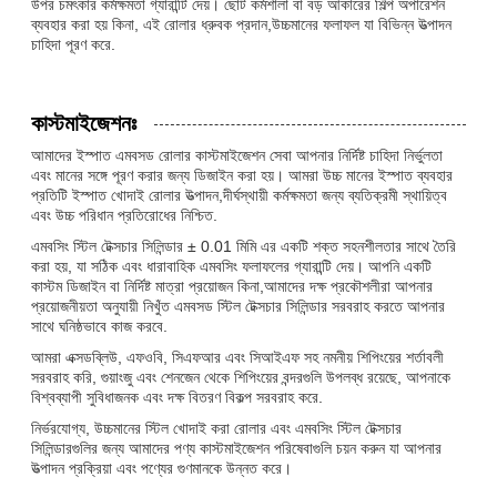
উপর চমৎকার কর্মক্ষমতা গ্যারান্টি দেয়। ছোট কর্মশালা বা বড় আকারের শিল্প অপারেশন
ব্যবহার করা হয় কিনা, এই রোলার ধ্রুবক প্রদান,উচ্চমানের ফলাফল যা বিভিন্ন উত্পাদন
চাহিদা পূরণ করে.
কাস্টমাইজেশনঃ
আমাদের ইস্পাত এমবসড রোলার কাস্টমাইজেশন সেবা আপনার নির্দিষ্ট চাহিদা নির্ভুলতা
এবং মানের সঙ্গে পূরণ করার জন্য ডিজাইন করা হয়। আমরা উচ্চ মানের ইস্পাত ব্যবহার
প্রতিটি ইস্পাত খোদাই রোলার উত্পাদন,দীর্ঘস্থায়ী কর্মক্ষমতা জন্য ব্যতিক্রমী স্থায়িত্ব
এবং উচ্চ পরিধান প্রতিরোধের নিশ্চিত.
এমবসিং স্টিল টেক্সচার সিলিন্ডার ± 0.01 মিমি এর একটি শক্ত সহনশীলতার সাথে তৈরি
করা হয়, যা সঠিক এবং ধারাবাহিক এমবসিং ফলাফলের গ্যারান্টি দেয়। আপনি একটি
কাস্টম ডিজাইন বা নির্দিষ্ট মাত্রা প্রয়োজন কিনা,আমাদের দক্ষ প্রকৌশলীরা আপনার
প্রয়োজনীয়তা অনুযায়ী নিখুঁত এমবসড স্টিল টেক্সচার সিলিন্ডার সরবরাহ করতে আপনার
সাথে ঘনিষ্ঠভাবে কাজ করবে.
আমরা এক্সডব্লিউ, এফওবি, সিএফআর এবং সিআইএফ সহ নমনীয় শিপিংয়ের শর্তাবলী
সরবরাহ করি, গুয়াংজু এবং শেনজেন থেকে শিপিংয়ের বন্দরগুলি উপলব্ধ রয়েছে, আপনাকে
বিশ্বব্যাপী সুবিধাজনক এবং দক্ষ বিতরণ বিকল্প সরবরাহ করে.
নির্ভরযোগ্য, উচ্চমানের স্টিল খোদাই করা রোলার এবং এমবসিং স্টিল টেক্সচার
সিলিন্ডারগুলির জন্য আমাদের পণ্য কাস্টমাইজেশন পরিষেবাগুলি চয়ন করুন যা আপনার
উত্পাদন প্রক্রিয়া এবং পণ্যের গুণমানকে উন্নত করে।