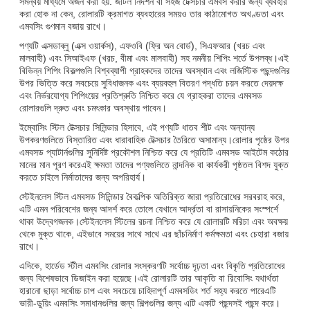
সমন্বয় মাধ্যমে অর্জন করা হয়. জটিল নিদর্শন বা সহজ টেক্সচার এমবস করার জন্য ব্যবহার
করা হোক না কেন, রোলারটি ক্রমাগত ব্যবহারের সময়ও তার কাঠামোগত অখণ্ডতা এবং
এমবসিং গুণমান বজায় রাখে।
পণ্যটি এক্সডাব্লু (এক্স ওয়ার্কস), এফওবি (ফ্রি অন বোর্ড), সিএফআর (খরচ এবং
মালবাহী) এবং সিআইএফ (খরচ, বীমা এবং মালবাহী) সহ নমনীয় শিপিং শর্তে উপলব্ধ।এই
বিভিন্ন শিপিং বিকল্পগুলি বিশ্বব্যাপী গ্রাহকদের তাদের অবস্থান এবং লজিস্টিক পছন্দগুলির
উপর ভিত্তি করে সবচেয়ে সুবিধাজনক এবং ব্যয়বহুল বিতরণ পদ্ধতি চয়ন করতে দেয়দক্ষ
এবং নির্ভরযোগ্য শিপিংয়ের প্রতিশ্রুতি নিশ্চিত করে যে গ্রাহকরা তাদের এমবসড
রোলারগুলি দ্রুত এবং চমৎকার অবস্থায় পাবেন।
ইম্বোসিং স্টিল টেক্সচার সিলিন্ডার হিসাবে, এই পণ্যটি ধাতব শীট এবং অন্যান্য
উপকরণগুলিতে বিস্তারিত এবং ধারাবাহিক টেক্সচার তৈরিতে অসামান্য।রোলার পৃষ্ঠের উপর
এমবসড প্যাটার্নগুলির সুনির্দিষ্ট প্রকৌশল নিশ্চিত করে যে প্রতিটি এমবসড আইটেম কঠোর
মানের মান পূরণ করেএই ক্ষমতা তাদের পণ্যগুলিতে নান্দনিক বা কার্যকরী পৃষ্ঠতল বিশদ যুক্ত
করতে চাইলে নির্মাতাদের জন্য অপরিহার্য।
স্টেইনলেস স্টিল এমবসড সিলিন্ডার বৈকল্পিক অতিরিক্ত জারা প্রতিরোধের সরবরাহ করে,
এটি এমন পরিবেশের জন্য আদর্শ করে তোলে যেখানে আর্দ্রতা বা রাসায়নিকের সংস্পর্শে
থাকা উদ্বেগজনক।স্টেইনলেস স্টিলের রচনা নিশ্চিত করে যে রোলারটি মরিচা এবং অবক্ষয়
থেকে মুক্ত থাকে, এইভাবে সময়ের সাথে সাথে এর ছাঁচনির্মাণ কর্মক্ষমতা এবং চেহারা বজায়
রাখে।
এদিকে, হার্ডেড স্টীল এমবসিং রোলার সংস্করণটি সর্বোচ্চ দৃঢ়তা এবং বিকৃতি প্রতিরোধের
জন্য বিশেষভাবে ডিজাইন করা হয়েছে।এই রোলারটি তার আকৃতি বা রিবোসিং যথার্থতা
হারানো ছাড়া সর্বোচ্চ চাপ এবং সবচেয়ে চাহিদাপূর্ণ এমবসডিং শর্ত সহ্য করতে পারেএটি
ভারী-ডুয়িং এমবসিং সমাধানগুলির জন্য শিল্পগুলির জন্য এটি একটি পছন্দসই পছন্দ করে।