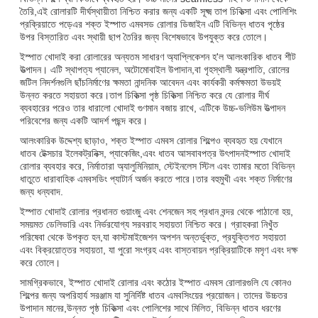
তৈরি,এই রোলারটি দীর্ঘস্থায়ীতা নিশ্চিত করার জন্য একটি সূক্ষ্ম তাপ চিকিত্সা এবং পোলিশিং
প্রক্রিয়াতে পড়েএর শক্ত ইস্পাত এমবসড রোলার ডিজাইন এটি বিভিন্ন ধাতব পৃষ্ঠের
উপর বিস্তারিত এবং স্থায়ী ছাপ তৈরির জন্য বিশেষভাবে উপযুক্ত করে তোলে।
ইস্পাত খোদাই করা রোলারের অন্যতম সাধারণ অ্যাপ্লিকেশন হ'ল আলংকারিক ধাতব শীট
উত্পাদন। এটি স্থাপত্য প্যানেল, অটোমোবাইল উপাদান,বা গৃহস্থালী যন্ত্রপাতি, রোলের
জটিল নিদর্শনগুলি ছাঁচনির্মাণের ক্ষমতা নান্দনিক আবেদন এবং কার্যকরী কর্মক্ষমতা উভয়ই
উন্নত করতে সহায়তা করে।তাপ চিকিত্সা পৃষ্ঠ চিকিত্সা নিশ্চিত করে যে রোলার দীর্ঘ
ব্যবহারের পরেও তার ধারালো খোদাই গুণমান বজায় রাখে, এটিকে উচ্চ-ভলিউম উত্পাদন
পরিবেশের জন্য একটি আদর্শ পছন্দ করে।
আলংকারিক উদ্দেশ্য ছাড়াও, শক্ত ইস্পাত এমবস রোলার শিল্পেও ব্যবহৃত হয় যেখানে
ধাতব টেক্সচার ইলেকট্রনিক্স, প্যাকেজিং,এবং ধাতব আসবাবপত্র উৎপাদনইস্পাত খোদাই
রোলার ব্যবহার করে, নির্মাতারা অ্যালুমিনিয়াম, স্টেইনলেস স্টিল এবং তামার মতো বিভিন্ন
ধাতুতে ধারাবাহিক এমবসডিং প্যাটার্ন অর্জন করতে পারে।তার বহুমুখী এবং শক্ত নির্মাণের
জন্য ধন্যবাদ.
ইস্পাত খোদাই রোলার প্রধানত গুয়াংজু এবং শেনজেন সহ প্রধান বন্দর থেকে পাঠানো হয়,
সময়মত ডেলিভারি এবং নির্ভরযোগ্য সরবরাহ সহায়তা নিশ্চিত করে। গ্রাহকরা নিখুঁত
পরিষেবা থেকে উপকৃত হন,যা কাস্টমাইজেশন অপশন অন্তর্ভুক্ত, প্রযুক্তিগত সহায়তা
এবং বিক্রয়োত্তর সহায়তা, যা পুরো সংগ্রহ এবং বাস্তবায়ন প্রক্রিয়াটিকে মসৃণ এবং দক্ষ
করে তোলে।
সামগ্রিকভাবে, ইস্পাত খোদাই রোলার এবং কঠোর ইস্পাত এমবস রোলারগুলি যে কোনও
শিল্পের জন্য অপরিহার্য সরঞ্জাম যা সুনির্দিষ্ট ধাতব এমবসিংয়ের প্রয়োজন। তাদের উচ্চতর
উপাদান মানের,উন্নত পৃষ্ঠ চিকিত্সা এবং পোলিশের সাথে মিলিত, বিভিন্ন ধাতব ধরণের