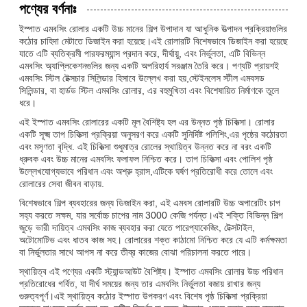
পণ্যের বর্ণনাঃ
ইস্পাত এমবসিং রোলার একটি উচ্চ মানের শিল্প উপাদান যা আধুনিক উত্পাদন প্রক্রিয়াগুলির
কঠোর চাহিদা মেটাতে ডিজাইন করা হয়েছে।এই রোলারটি বিশেষভাবে ডিজাইন করা হয়েছে
যাতে এটি ব্যতিক্রমী পারফরম্যান্স প্রদান করে, দীর্ঘায়ু, এবং নির্ভুলতা, এটি বিভিন্ন
এমবসিং অ্যাপ্লিকেশনগুলির জন্য একটি অপরিহার্য সরঞ্জাম তৈরি করে। পণ্যটি প্রায়শই
এমবসিং স্টিল টেক্সচার সিলিন্ডার হিসাবে উল্লেখ করা হয়,স্টেইনলেস স্টীল এমবসড
সিলিন্ডার, বা হার্ডড স্টিল এমবসিং রোলার, এর বহুমুখিতা এবং বিশেষায়িত নির্মাণকে তুলে
ধরে।
এই ইস্পাত এমবসিং রোলারের একটি মূল বৈশিষ্ট্য হল এর উন্নত পৃষ্ঠ চিকিত্সা। রোলার
একটি সূক্ষ্ম তাপ চিকিত্সা প্রক্রিয়া অনুসরণ করে একটি সুনির্দিষ্ট পলিশিং,এর পৃষ্ঠের কঠোরতা
এবং মসৃণতা বৃদ্ধি. এই চিকিত্সা শুধুমাত্র রোলের স্থায়িত্ব উন্নত করে না বরং একটি
ধ্রুবক এবং উচ্চ মানের এমবসিং ফলাফল নিশ্চিত করে। তাপ চিকিত্সা এবং পোলিশ পৃষ্ঠ
উল্লেখযোগ্যভাবে পরিধান এবং অশ্রু হ্রাস,এটিকে ঘর্ষণ প্রতিরোধী করে তোলে এবং
রোলারের সেবা জীবন বাড়ায়.
বিশেষভাবে শিল্প ব্যবহারের জন্য ডিজাইন করা, এই এমবস রোলারটি উচ্চ অপারেটিং চাপ
সহ্য করতে সক্ষম, যার সর্বোচ্চ চাপের নাম 3000 কেজি পর্যন্ত।এই শক্তি বিভিন্ন শিল্প
জুড়ে ভারী দায়িত্ব এমবসিং কাজ ব্যবহার করা যেতে পারেপ্যাকেজিং, টেক্সটাইল,
অটোমোটিভ এবং ধাতব কাজ সহ। রোলারের শক্ত কাঠামো নিশ্চিত করে যে এটি কর্মক্ষমতা
বা নির্ভুলতার সাথে আপস না করে তীব্র কাজের বোঝা পরিচালনা করতে পারে।
স্থায়িত্ব এই পণ্যের একটি স্ট্যান্ডআউট বৈশিষ্ট্য। ইস্পাত এমবসিং রোলার উচ্চ পরিধান
প্রতিরোধের গর্বিত, যা দীর্ঘ সময়ের জন্য তার এমবসিং নির্ভুলতা বজায় রাখার জন্য
গুরুত্বপূর্ণ।এই স্থায়িত্ব কঠোর ইস্পাত উপকরণ এবং বিশেষ পৃষ্ঠ চিকিত্সা প্রক্রিয়া