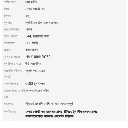
শেপিং মোড:
মারা কাস্টিং
উপায়:
লেজার খোদাই করা
উপকরণ:
ধাতু
মূল শব্দ:
প্লাস্টিকের ফিল্ম এমবস রোলার
সারফেসফিনিশ:
পালিশ
শিপিং পদ্ধতি:
SAE দ্বারা/বায়ু দ্বারা
তাপমাত্রা:
300 ডিগ্রি
আকার:
কাস্টমাইজড
পৃষ্ঠের কঠোরতা:
HV1100/HRC62
মূল বিক্রয় পয়েন্ট:
দীর্ঘ সেবা জীবন
যন্ত্রপাতি পরীক্ষার
প্রদান করা হয়েছে
রিপোর্ট:
বেলন উপাদান:
dc53 টুল ইস্পাত
লেজার দ্বারা খোদাই
চমৎকার বিজোড় পাইপ
করা:
সামঞ্জস্য:
স্ট্যান্ডার্ড এমবসিং মেশিনের সাথে সামঞ্জস্যপূর্ণ
লেজার খোদাই করা এমবসড রোলার
ডিসি৫৩ টুল স্টিল এমবস রোলার
লক্ষণীয় করা:
,
,
কাস্টমাইজযোগ্য আকারের এমবোসিং সিলিন্ডার