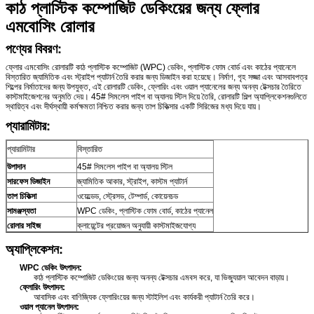
কাঠ প্লাস্টিক কম্পোজিট ডেকিংয়ের জন্য ফ্লোর
এমবোসিং রোলার
পণ্যের বিবরণ:
ফ্লোর এমবোসিং রোলারটি কাঠ প্লাস্টিক কম্পোজিট (WPC) ডেকিং, প্লাস্টিক ফোম বোর্ড এবং কাঠের প্যানেলে
বিস্তারিত জ্যামিতিক এবং স্ট্রাইপ প্যাটার্ন তৈরি করার জন্য ডিজাইন করা হয়েছে। নির্মাণ, গৃহ সজ্জা এবং আসবাবপত্র
শিল্পের নির্মাতাদের জন্য উপযুক্ত, এই রোলারটি ডেকিং, ফ্লোরিং এবং ওয়াল প্যানেলের জন্য অনন্য টেক্সচার তৈরিতে
কাস্টমাইজেশনের অনুমতি দেয়। 45# সিমলেস পাইপ বা অ্যালয় স্টিল দিয়ে তৈরি, রোলারটি শিল্প অ্যাপ্লিকেশনগুলিতে
স্থায়িত্ব এবং দীর্ঘস্থায়ী কর্মক্ষমতা নিশ্চিত করার জন্য তাপ চিকিত্সার একটি সিরিজের মধ্য দিয়ে যায়।
প্যারামিটার:
প্যারামিটার
বিস্তারিত
উপাদান
45# সিমলেস পাইপ বা অ্যালয় স্টিল
সারফেস ডিজাইন
জ্যামিতিক আকার, স্ট্রাইপ, কাস্টম প্যাটার্ন
তাপ চিকিত্সা
ওয়েল্ডেড, স্ট্রেসড, টেম্পার্ড, কোয়েনচড
সামঞ্জস্যতা
WPC ডেকিং, প্লাস্টিক ফোম বোর্ড, কাঠের প্যানেল
রোলার সাইজ
ক্লায়েন্টের প্রয়োজন অনুযায়ী কাস্টমাইজযোগ্য
অ্যাপ্লিকেশন:
WPC ডেকিং উৎপাদন:
কাঠ প্লাস্টিক কম্পোজিট ডেকিংয়ের জন্য অনন্য টেক্সচার এমবস করে, যা ভিজ্যুয়াল আবেদন বাড়ায়।
ফ্লোরিং উৎপাদন:
আবাসিক এবং বাণিজ্যিক ফ্লোরিংয়ের জন্য স্টাইলিশ এবং কার্যকরী প্যাটার্ন তৈরি করে।
ওয়াল প্যানেল উৎপাদন: