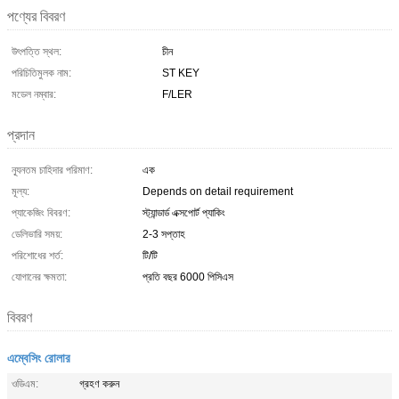
পণ্যের বিবরণ
উৎপত্তি স্থল:
চীন
পরিচিতিমুলক নাম:
ST KEY
মডেল নম্বার:
F/LER
প্রদান
ন্যূনতম চাহিদার পরিমাণ:
এক
মূল্য:
Depends on detail requirement
প্যাকেজিং বিবরণ:
স্ট্যান্ডার্ড এক্সপোর্ট প্যাকিং
ডেলিভারি সময়:
2-3 সপ্তাহ
পরিশোধের শর্ত:
টি/টি
যোগানের ক্ষমতা:
প্রতি বছর 6000 পিসিএস
বিবরণ
এম্বেসিং রোলার
ওডিএম:
গ্রহণ করুন