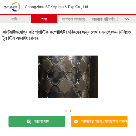
Changzhou ST.Key Imp & Exp Co., Ltd
বাড়ি
পণ্য
আমাদের সম্বন্ধে
কারখানা পরিদর্শন
>>
কাস্টমাইজযোগ্য কাঠ প্লাস্টিক কম্পোজিট ডেকিংয়ের জন্য লেজার এনগ্রেভড ডিসি৫৩
টুল স্টিল এমবসিং রোলার
ভালো দাম
আমাদের সাথে যোগাযোগ করুন