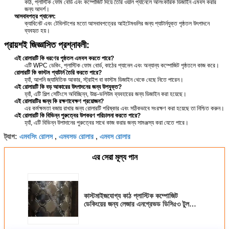
কাঠ, প্লাস্টিক ফোম বোর্ড এবং কম্পোজিট দিয়ে তৈরি ওয়াল প্যানেলে আলংকারিক ডিজাইন এমবস করার
জন্য আদর্শ।
আসবাবপত্র প্যানেল:
ক্যাবিনেট এবং টেবিলটপের মতো আসবাবপত্রের আইটেমগুলির জন্য প্যাটার্নযুক্ত পৃষ্ঠতল উৎপাদনে
ব্যবহৃত হয়।
প্রায়শই জিজ্ঞাসিত প্রশ্নাবলী:
এই রোলারটি কি ধরণের পৃষ্ঠতল এমবস করতে পারে?
এটি WPC ডেকিং, প্লাস্টিক ফোম বোর্ড, কাঠের প্যানেল এবং অন্যান্য কম্পোজিট পৃষ্ঠতলে কাজ করে।
রোলারটি কি কাস্টম প্যাটার্ন তৈরি করতে পারে?
হ্যাঁ, আপনি জ্যামিতিক আকার, স্ট্রাইপ বা কাস্টম ডিজাইন থেকে বেছে নিতে পারেন।
এই রোলারটি কি বড় আকারের উৎপাদনের জন্য উপযুক্ত?
হ্যাঁ, এটি শিল্প সেটিংসে অবিচ্ছিন্ন, উচ্চ-ভলিউম ব্যবহারের জন্য ডিজাইন করা হয়েছে।
এই রোলারটির জন্য কি রক্ষণাবেক্ষণ প্রয়োজন?
এর কর্মক্ষমতা বজায় রাখার জন্য রোলারটি পরিষ্কার এবং সঠিকভাবে সংরক্ষণ করা হয়েছে তা নিশ্চিত করুন।
এই রোলারটি কি বিভিন্ন পুরুত্বের উপকরণ পরিচালনা করতে পারে?
হ্যাঁ, এটি বিভিন্ন উপাদানের পুরুত্বের সাথে কাজ করার জন্য সামঞ্জস্য করা যেতে পারে।
এমবসিং রোলস
এমবসড রোলার
এমবস রোলার
ট্যাগ:
,
,
এর সেরা মূল্য পান
কাস্টমাইজযোগ্য কাঠ প্লাস্টিক কম্পোজিট
ডেকিংয়ের জন্য লেজার এনগ্রেভড ডিসি৫৩ টুল
স্টিল এমবসিং রোলার