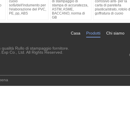
cuoio
di stampaggio di
corrosivo anti- per la
o
sofà/dell'indumento per
stampa di accuratezza,
carta di parete/la
l'elaborazione del PVC,
ASTM, ASME,
plastica/strato, rotolo d
PE, pp, ABS
BACCANO, norma di
goffratura di cuoio
GB
uzzo
Casa
Prodotti
Chi siamo
qualità Rullo di stampaggio fornitore.
xp Co., Ltd. All Rights Reserved.
ppena