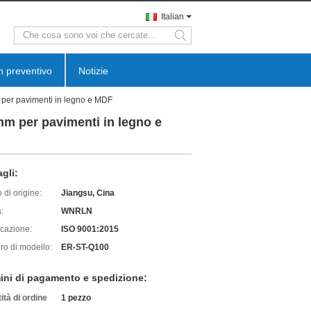
Italian
search
n preventivo
Notizie
 per pavimenti in legno e MDF
 mm per pavimenti in legno e
agli:
 di origine:
Jiangsu, Cina
:
WNRLN
icazione:
ISO 9001:2015
o di modello:
ER-ST-Q100
ini di pagamento e spedizione:
ità di ordine
1 pezzo