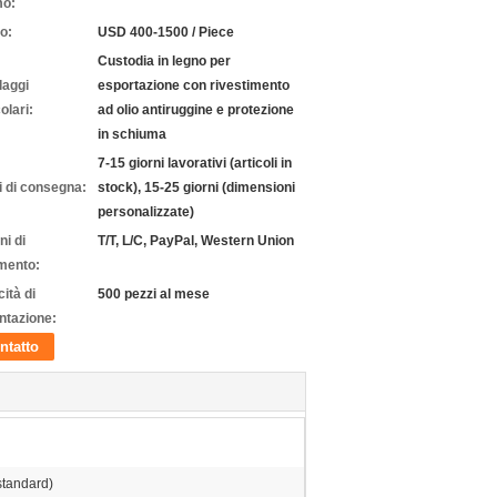
mo:
o:
USD 400-1500 / Piece
Custodia in legno per
laggi
esportazione con rivestimento
olari:
ad olio antiruggine e protezione
in schiuma
7-15 giorni lavorativi (articoli in
 di consegna:
stock), 15-25 giorni (dimensioni
personalizzate)
ni di
T/T, L/C, PayPal, Western Union
mento:
ità di
500 pezzi al mese
ntazione:
ntatto
standard)