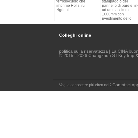
ferroso/cuoio che
stampaggio del
imprime Rolls, rulli
pannello di parete fin
zigrinati
ad un massimo di
1000mm con
rivestimento dello
specchio/sabbia/spr
Colleghi online
politica sulla riservatezza
| La CINA buon 
© 2015 - 2026 Changzhou ST.Key Imp & E
Contattici a
Voglia conoscere più circa noi?