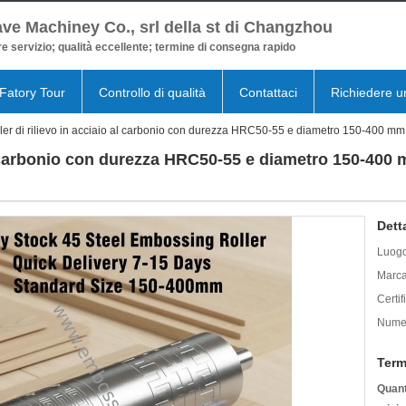
ve Machiney Co., srl della st di Changzhou
re servizio; qualità eccellente; termine di consegna rapido
Fatory Tour
Controllo di qualità
Contattaci
Richiedere u
ler di rilievo in acciaio al carbonio con durezza HRC50-55 e diametro 150-400 mm
al carbonio con durezza HRC50-55 e diametro 150-400
Dett
Luogo
Marca
Certif
Numer
Term
Quant