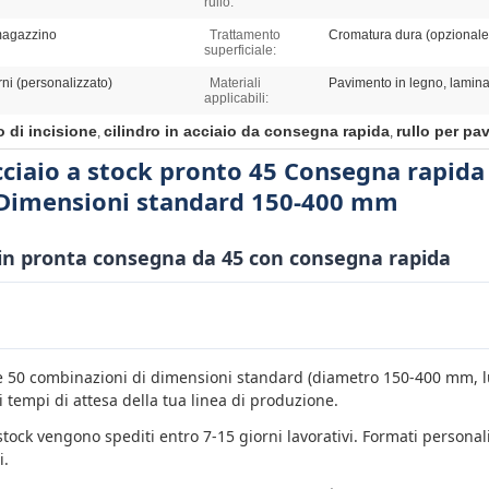
rullo:
 magazzino
Trattamento
Cromatura dura (opzionale
superficiale:
rni (personalizzato)
Materiali
Pavimento in legno, laminat
applicabili:
o di incisione
cilindro in acciaio da consegna rapida
rullo per pa
,
,
cciaio a stock pronto 45 Consegna rapida 
 Dimensioni standard 150-400 mm
o in pronta consegna da 45 con consegna rapida
e 50 combinazioni di dimensioni standard (diametro 150-400 mm, 
 tempi di attesa della tua linea di produzione.
n stock vengono spediti entro 7-15 giorni lavorativi. Formati personal
i.