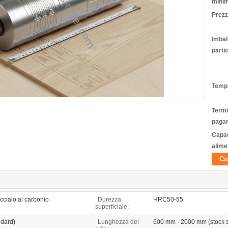
mini
Prezz
Imbal
partic
Tempi
Termi
paga
Capac
alime
Co
cciaio al carbonio
Durezza
HRC50-55
superficiale:
ndard)
Lunghezza del
600 mm - 2000 mm (stock 