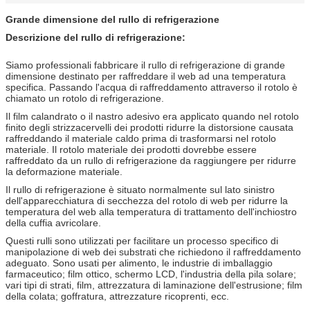
Grande dimensione del rullo di refrigerazione
Descrizione del rullo di refrigerazione:
Siamo professionali fabbricare il rullo di refrigerazione di grande
dimensione destinato per raffreddare il web ad una temperatura
specifica. Passando l'acqua di raffreddamento attraverso il rotolo è
chiamato un rotolo di refrigerazione.
Il film calandrato o il nastro adesivo era applicato quando nel rotolo
finito degli strizzacervelli dei prodotti ridurre la distorsione causata
raffreddando il materiale caldo prima di trasformarsi nel rotolo
materiale. Il rotolo materiale dei prodotti dovrebbe essere
raffreddato da un rullo di refrigerazione da raggiungere per ridurre
la deformazione materiale.
Il rullo di refrigerazione è situato normalmente sul lato sinistro
dell'apparecchiatura di secchezza del rotolo di web per ridurre la
temperatura del web alla temperatura di trattamento dell'inchiostro
della cuffia avricolare.
Questi rulli sono utilizzati per facilitare un processo specifico di
manipolazione di web dei substrati che richiedono il raffreddamento
adeguato. Sono usati per alimento, le industrie di imballaggio
farmaceutico; film ottico, schermo LCD, l'industria della pila solare;
vari tipi di strati, film, attrezzatura di laminazione dell'estrusione; film
della colata; goffratura, attrezzature ricoprenti, ecc.