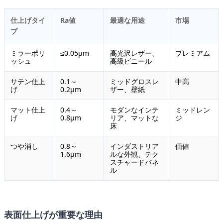
仕上げタイ
Ra値
最適な用途
市場
プ
ミラーポリ
≤0.05μm
高光沢レザー、
プレミアム
ッシュ
高級ビニール
サテン仕上
0.1～
ミッドグロスレ
中高
げ
0.2μm
ザー、壁紙
マット仕上
0.4～
モダンなインテ
ミッドレン
げ
0.8μm
リア、マットな
ジ
床
つや消し
0.8～
インダストリア
価値
1.6μm
ルな外観、テク
スチャードパネ
ル
表面仕上げが重要な理由