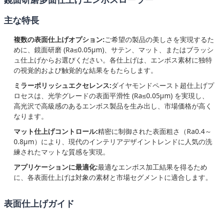
主な特長
複数の表面仕上げオプション:
ご希望の製品の美しさを実現するた
めに、鏡面研磨 (Ra≤0.05μm)、サテン、マット、またはブラッシ
ュ仕上げからお選びください。各仕上げは、エンボス素材に独特
の視覚的および触覚的な結果をもたらします。
ミラーポリッシュエクセレンス:
ダイヤモンドペースト超仕上げプ
ロセスは、光学グレードの表面平滑性 (Ra≤0.05μm) を実現し、
高光沢で高級感のあるエンボス製品を生み出し、市場価格が高く
なります。
マット仕上げコントロール:
精密に制御された表面粗さ（Ra0.4～
0.8μm）により、現代のインテリアデザイントレンドに人気の洗
練されたマットな質感を実現。
アプリケーションに最適化:
最適なエンボス加工結果を得るため
に、各表面仕上げは対象の素材と市場セグメントに適合します。
表面仕上げガイド