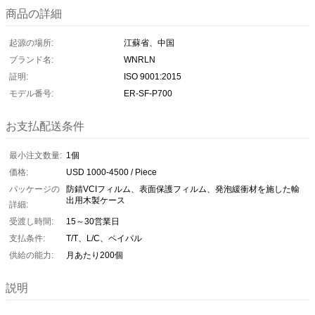
商品の詳細
起源の場所:
江蘇省、中国
ブランド名:
WNRLN
証明:
ISO 9001:2015
モデル番号:
ER-SF-P700
お支払配送条件
最小注文数量:
1個
価格:
USD 1000-4500 / Piece
パッケージの
防錆VCIフィルム、表面保護フィルム、発泡緩衝材を施した輸
出用木製ケース
詳細:
受渡し時間:
15～30営業日
支払条件:
T/T、L/C、ペイパル
供給の能力:
月あたり200個
説明