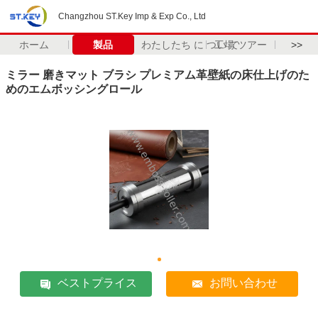
Changzhou ST.Key Imp & Exp Co., Ltd
ホーム
製品
わたしたち に つい て
工場 ツアー
>>
ミラー 磨きマット ブラシ プレミアム革壁紙の床仕上げのた
めのエムボッシングロール
ベストプライス
お問い合わせ