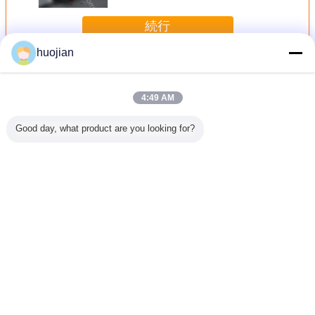
続行
huojian
浮彫りになるローラー
多く
4:49 AM
Good day, what product are you looking for?
砂/スプレ
ポリ塩化ビニール
正確さの陶磁器の
反壁紙/プラスチッ
プラスチ
わりとの
のPE、PPのABS
印刷の浮彫りにな
ク/シート、革浮彫
の表面の
mまでの壁
の処理のための衣
るローラーANSI、
りになるロールの
なるロ
浮彫りに
服/ソファーの革浮
ASTM、ASME、
ための腐食物によ
ラーの直
彫りになるローラ
DINのGBの標準
って浮彫りにされ
径
ー
るローラー
言語を変えて下さい
Japanese
ホーム
|
わたしたち に つい て
|
連絡 ください
|
Sitemap
|
Privacy Policy
デスクトップの眺め