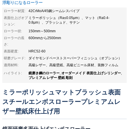
浮彫りになるローラー
ローラー材質:
42CrMoA/45鋼シームレスパイプ
表面仕上げオプ
ミラーポリッシュ（Ra≤0.05μm）、マット（Ra0.4-
0.8μm）、ブラッシュド、サテン
ション:
ローラー径:
150mm～500mm
ローラーの長
600mmから2500mm
さ:
表面硬度:
HRC52-60
研磨グレード:
ダイヤモンドペーストスーパーフィニッシュ（オプション）
適用材料:
高級レザー、高級壁紙、高級ビニール床材、装飾フィルム
鏡磨き鋼のローラー
オーダーメイド 表面仕上げシリンダー
ハイライト:
,
,
プレミアム レザー 壁紙 彫刻
ミラーポリッシュマットブラッシュ表面
スチールエンボスローラープレミアムレ
ザー壁紙床仕上げ用
鏡面研磨多面仕上げエンボスローラー