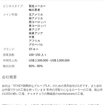
ビジネスタイプ:
製造メーカー
輸出業者
メイン市場:
北アメリカ
南アメリカ
西ヨーロッパ
東ヨーロッパ
東アジア
南東アジア
中東
アフリカ
グローバル
ブランド:
ST.キー
授業員数:
100~150 人々
年間売上高:
US$ 1,500,000 - US$ 2,000,000
輸出比例:
80% - 90%
会社概要
会社は「ST.KEY国際的なグループS.A」のための系列会社の1才です。また会社
は中国で3つの工場を持っています:常州の浮彫りになるローラーの工場、崑山市
のLEDの軽い工場、チャオチョウの陶磁器のsanitarywareの工場。