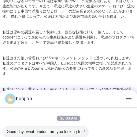
浮彫りになるローラーの工場は常州中国のWujinの企業区域にあり、中国で高い
生産能力があります。今まで、私達に私達の大きい生産のスケールおよび一流の
技術による中国で浮彫りになるローラーの製造業者のためのなった上5がありま
す。 優れた質によって、私達は国内および海外市場の高い評判を得ました。
私達は原料の調達を厳しく制御しま、豊富な技術に頼り、輸入し、そして
occidentによって進められる生産技術および装置を利用し、私達のプロダクト構
造を絶えず改良し、そして製品品質を厳しく制御します。
私達はまた細い管理および5Sマネージメント メソッドに基づいて作動します。
私達のプロダクトはすべて中国人、EUおよび米国の標準に従って製造されたで
す。私達のR & Dのcenteは私達の顧客の要求に従って多くの新製品を開発しま
す。
私達はアジア、北アメリカ、南アフリカ、ヨーロッパのような多くの海外市場
に、中東、アフリカ人、等輸出しました。
huojian
浮彫りになるローラーの工場のための利点は次のとおりです:
ローラーを作り出すための経験25年以上
10:03 AM
ローラーのための国際的レベルの質
中国の浮彫りになるローラーの製造業者のための上5
Good day, what product are you looking for?
中国の高容量、速い受渡し時間