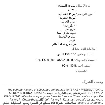
نوع الأعمال:
الشركة المصنعة
المصدر
السوق الرئيسي:
امريكا الشمالية
أمريكا الجنوبية
أوروبا الغربية
شرق أوروبا
شرق آسيا
جنوب شرق آسيا
الشرق الأوسط
أفريقيا
في جميع أنحاء العالم
العلامات التجارية:
ST.
عدد الموظفين:
100~150 الناس
المبيعات السنوية:
US$ 1,500,000 - US$ 2,000,000
تصدير أجهزة
80% - 90%
الكمبيوتر:
وصف الشركة
The company is one of subsidiary companies for "ST.KEY INTERNATIONAL
GROUP SA".
الشركة هي إحدى الشركات التابعة لـ "ST.KEY INTERNATIONAL
GROUP SA".
Also the company has three factories in China: embossing roller
factory in Changzhou, LED light factory in Kunshan, ceramic sanitaryware
factory in Chaozhou.
كما تمتلك الشركة ثلاثة مصانع في الصين: مصنع الأسطوانة النقش