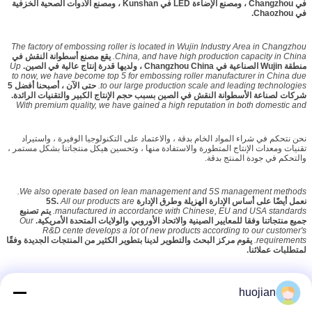
في Changzhou ، ومصنع الإضاءة LED في Kunshan ، ومصنع الأدوات الصحية الخزفية
في Chaozhou.
The factory of embossing roller is located in Wujin Industry Area in Changzhou
China, and have high production capacity in China.
يقع مصنع أسطوانة النقش في
منطقة Wujin الصناعية في Changzhou China ، ولديها قدرة إنتاج عالية في الصين.
Up
to now, we have become top 5 for embossing roller manufacturer in China due
to our large production scale and leading technologies.
حتى الآن ، أصبحنا أفضل 5
شركات لصناعة الأسطوانة النقش في الصين بسبب حجم الإنتاج الكبير والتقنيات الرائدة.
With premium quality, we have gained a high reputation in both domestic and
overseas markets.
بجودة عالية ، اكتسبنا سمعة عالية في كل من الأسواق المحلية
والخارجية.
نحن نتحكم في شراء المواد الخام بدقة ، والاعتماد على التكنولوجيا الوفيرة ، واستيراد
تقنيات ومعدات الإنتاج المتطورة والاستفادة منها ، وتحسين هيكل منتجاتنا بشكل مستمر ،
والتحكم في جودة المنتج بدقة.
We also operate based on lean management and 5S management methods.
نعمل أيضًا على أساس الإدارة الهزيلة وطرق الإدارة 5S.
All our products are
manufactured in accordance with Chinese, EU and USA standards.
يتم تصنيع
جميع منتجاتنا وفقا للمعايير الصينية والاتحاد الأوروبي والولايات المتحدة الأمريكية.
Our
R&D cente develops a lot of new products according to our customer's
requirements.
يقوم مركز البحث والتطوير لدينا بتطوير الكثير من المنتجات الجديدة وفقًا
لمتطلبات عملائنا.
لقد قمنا بالتصدير إلى العديد من الأسواق الخارجية مثل آسيا وأمريكا الشمالية وأمريكا
huojian
الجنوبية وأوروبا والشرق الأوسط وأفريقيا ، إلخ.