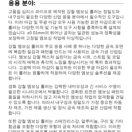
응용 분야:
고품질 심리스 파이프로 제작된 강철 엠보싱 롤러는 정밀도와
내구성이 필요한 다양한 산업 응용 분야에서 필수적인 도구입니
다. 미러 마감 및 무광 마감 모두 사용 가능한 표면 마감으로 이
롤러는 다양한 미적 및 기능적 요구 사항을 충족하도록 설계되
었습니다. ±0.01mm의 뛰어난 공차는 일관된 성능과 정확성을
보장하여 고정밀 엠보싱 작업에 이상적입니다.
강철 엠보싱 롤러의 주요 응용 사례 중 하나는 다양한 금속 표면
에 복잡한 질감과 패턴을 만드는 데 사용되는 금속 가공 산업입
니다. 엠보싱 강철 텍스처 실린더는 금속 시트, 스트립 및 코일
의 시각적 매력과 촉각적 느낌을 향상시키는 데 특히 효과적입
니다. 고광택 미러 마감이 필요하든 미묘한 무광 마감이 필요하
든 이 롤러는 원활하게 적응하여 다양한 엠보싱 솔루션을 제공
합니다.
경화 강철 엠보싱 롤러는 강력한 내마모성과 긴 서비스 수명이
필요한 시나리오에서 탁월합니다. 경화된 표면은 엠보싱 패턴의
품질을 저하시키지 않고 지속적인 엠보싱 작업의 엄격함을 견딜
수 있도록 합니다. 따라서 내구성과 정밀도가 가장 중요한 자동
차 제조, 가전 제품 생산 및 장식 금속 제조와 같은 산업에 적합
합니다.
또한 강철 엠보싱 롤러는 스테인리스강, 알루미늄, 구리 및 기타
합금을 포함한 다양한 유형의 금속 처리에 적합합니다. 이러한
다양성은 응용 범위를 넓혀 제조업체가 다양한 금속 제품에 일