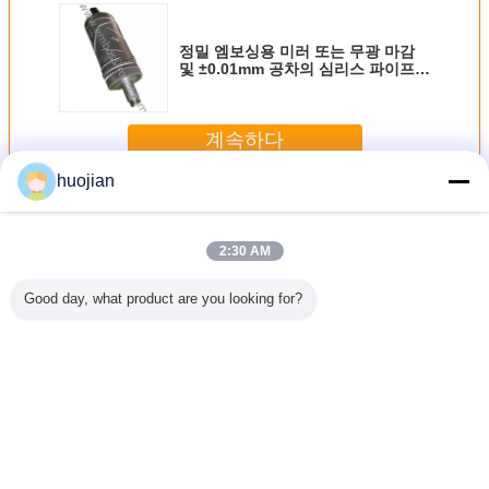
정밀 엠보싱용 미러 또는 무광 마감
및 ±0.01mm 공차의 심리스 파이프
강철 엠보싱 롤러
계속하다
huojian
강철 돋을새김 롤러
더 많은 것
2:30 AM
Good day, what product are you looking for?
- 500mm
산업용 무선 파이
고 정밀 허용 ±
정밀 엠보싱을 위
높은 마모
미러 또는
프로 만든
0.01mm 및 열 처
한 도면에 따른 맞
철 엠보싱
감 고내마
±0.01mm 용도로
리 된 닦은 표면
춤형 강철 엠보싱
러 또는 
보싱 롤러
고모성 강철 엠보
롤러 (부식 방지 코
리 3000k
싱 롤러
팅 및 최대 5년 수
력
명)
언어를 바꾸십시오
Korean