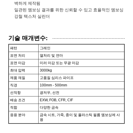
벽하게 제작됨
일관된 엠보싱 결과를 위한 신뢰할 수 있고 효율적인 엠보싱
강철 텍스처 실린더
기술 매개변수:
패턴
그레인
표면 처리
열처리 및 연마
표면 마감
미러 마감 또는 무광 마감
최대 압력
3000kg
제품 재질
고품질 심리스 파이프
직경
100mm - 500mm
선적항
광저우, 선전
배송 조건
EXW, FOB, CFR, CIF
적합
다양한 금속
응용 분야
금속 시트, 가죽, 종이 및 플라스틱 필름 엠보싱에 사
용