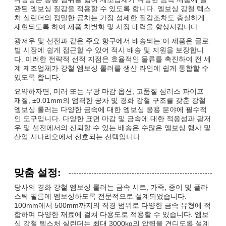
관된 엠보싱 질감을 적용할 수 있도록 합니다. 엠보싱 강철 텍스
처 실린더의 정밀한 공차는 가장 섬세한 질감조차도 충실하게
재현되도록 하여 제품 차별화 및 시장 매력을 향상시킵니다.
광저우 및 선전과 같은 주요 항구에서 배송되는 이 제품은 글로
벌 시장에 쉽게 접근할 수 있어 적시 배송 및 지원을 보장합니
다. 이러한 전략적 선적 지점은 효율적인 물류를 촉진하여 전 세
계 제조업체가 강철 엠보싱 롤러를 생산 라인에 쉽게 통합할 수
있도록 합니다.
요약하자면, 미러 또는 무광 마감 옵션, 고품질 심리스 파이프
재질, ±0.01mm의 엄격한 공차 및 경화 강철 구조를 갖춘 강철
엠보싱 롤러는 다양한 금속에 대한 엠보싱 응용 분야에 필수적
인 도구입니다. 다양한 표면 마감 및 금속에 대한 적응성과 광저
우 및 선전에서의 신뢰할 수 있는 배송은 수많은 엠보싱 행사 및
산업 시나리오에서 선호되는 선택입니다.
맞춤 설정:
당사의 경화 강철 엠보싱 롤러는 금속 시트, 가죽, 종이 및 플라
스틱 필름에 엠보싱하도록 전문적으로 설계되었습니다.
100mm에서 500mm까지의 직경 범위로 다양한 금속 유형에 적
합하며 다양한 재료에 걸쳐 다용도로 적용할 수 있습니다. 엠보
싱 강철 텍스처 실린더는 최대 3000kg의 압력을 견디도록 설계