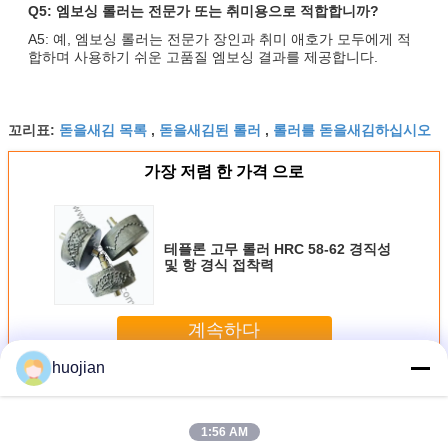
Q5: 엠보싱 롤러는 전문가 또는 취미용으로 적합합니까?
A5: 예, 엠보싱 롤러는 전문가 장인과 취미 애호가 모두에게 적
합하며 사용하기 쉬운 고품질 엠보싱 결과를 제공합니다.
돋을새김 목록
돋을새김된 롤러
롤러를 돋을새김하십시오
꼬리표:
,
,
가장 저렴 한 가격 으로
테플론 고무 롤러 HRC 58-62 경직성
및 항 경식 접착력
계속하다
huojian
돋을새김 롤러
더 많은 것
1:56 AM