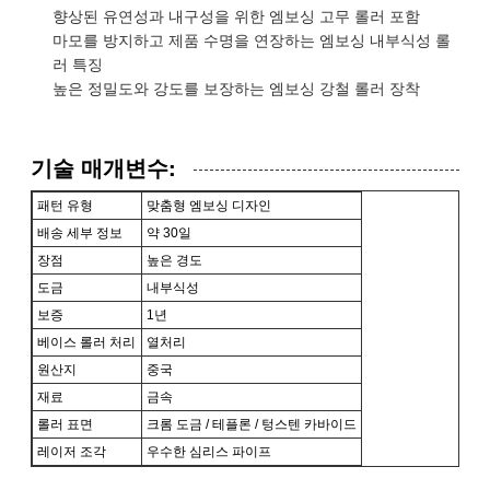
향상된 유연성과 내구성을 위한 엠보싱 고무 롤러 포함
마모를 방지하고 제품 수명을 연장하는 엠보싱 내부식성 롤
러 특징
높은 정밀도와 강도를 보장하는 엠보싱 강철 롤러 장착
기술 매개변수:
패턴 유형
맞춤형 엠보싱 디자인
배송 세부 정보
약 30일
장점
높은 경도
도금
내부식성
보증
1년
베이스 롤러 처리
열처리
원산지
중국
재료
금속
롤러 표면
크롬 도금 / 테플론 / 텅스텐 카바이드
레이저 조각
우수한 심리스 파이프