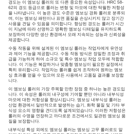
경도는 이 엠보싱 롤러의 또 다른 중요한 속성입니다. HRC 58-
62의 경도 등급으로 롤러는 변형 및 마모에 대한 탁월한 저항성
을 나타냅니다. 이 높은 경도 수준은 엠보싱 경화 롤러로 분류되
며, 이는 엠보싱 패턴이나 표면 품질을 손상시키지 않고 장기간
사용을 견딜 수 있음을 의미합니다. 향상된 경도는 롤러가 시간
이 지남에 따라 선명하고 명확한 엠보싱 디테일을 유지하도록
보장하여 다양한 생산 환경에서 오래 지속되는 성능과 신뢰성을
제공합니다.
수동 작동을 위해 설계된 이 엠보싱 롤러는 작업자에게 유연성
과 제어 기능을 제공합니다. 수동 작동 방식은 정밀한 조정과 취
급을 가능하게 하여 소규모 및 특수 엠보싱 작업 모두에 적합합
니다. 이 기능은 복잡하거나 맞춤형 엠보싱이 필요한 설정에서
특히 유리합니다. 작업자는 롤러를 쉽게 조작하여 원하는 엠보
싱 효과를 얻을 수 있으며 모든 사용에서 고품질 결과를 보장합
니다.
이 엠보싱 롤러의 가장 주목할 만한 장점 중 하나는 높은 경도입
니다. 이 속성은 롤러의 내구성에 기여할 뿐만 아니라 내부식성
마모에 대한 저항성을 향상시킵니다. 엠보싱 내부식성 롤러는
산업 환경에서 일반적으로 발생하는 습기, 화학 물질 및 기타 부
식성 요소의 영향을 견디도록 설계되었습니다. 이러한 저항성은
롤러의 수명을 연장하고 까다로운 조건에서도 일관된 엠보싱 품
질을 보장합니다.
내부식성 특성 외에도 엠보싱 롤러는 엠보싱 고무 롤러로도 알