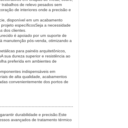
ar trabalhos de relevo pesados sem
oração de interiores onde a precisão e
fície, disponível em um acabamento
 projeto específicosSeja a necessidade
s dos clientes.
urecido é apoiado por um suporte de
té à manutenção pós-venda, otimizando a
tálicas para painéis arquitetônicos,
mA sua dureza superior e resistência ao
olha preferida em ambientes de
componentes indispensáveis em
iais de alta qualidade, acabamentos
viadas convenientemente dos portos de
arantir durabilidade e precisão.Este
ocessos avançados de tratamento térmico