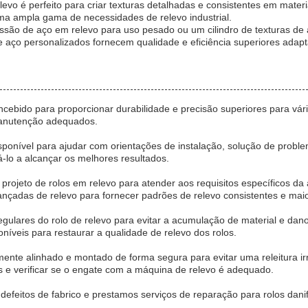
levo é perfeito para criar texturas detalhadas e consistentes em mater
ma ampla gama de necessidades de relevo industrial.
essão de aço em relevo para uso pesado ou um cilindro de texturas de
de aço personalizados fornecem qualidade e eficiência superiores adap
ncebido para proporcionar durabilidade e precisão superiores para vár
manutenção adequados.
isponível para ajudar com orientações de instalação, solução de prob
lo a alcançar os melhores resultados.
projeto de rolos em relevo para atender aos requisitos específicos da
ançadas de relevo para fornecer padrões de relevo consistentes e maio
ulares do rolo de relevo para evitar a acumulação de material e dano
níveis para restaurar a qualidade de relevo dos rolos.
amente alinhado e montado de forma segura para evitar uma releitura i
 e verificar se o engate com a máquina de relevo é adequado.
efeitos de fabrico e prestamos serviços de reparação para rolos dani