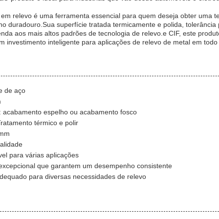
o em relevo é uma ferramenta essencial para quem deseja obter uma tex
 duradouro.Sua superfície tratada termicamente e polida, tolerânci
nda aos mais altos padrões de tecnologia de relevo.e CIF, este produt
m investimento inteligente para aplicações de relevo de metal em tod
e de aço
m
: acabamento espelho ou acabamento fosco
ratamento térmico e polir
 mm
ualidade
el para várias aplicações
 excepcional que garantem um desempenho consistente
adequado para diversas necessidades de relevo