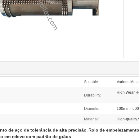
Suitable:
Various Meta
High Wear R
Durability:
Diameter:
100mm - 50
Material:
High-quality 
to de aço de tolerância de alta precisão
Rolo de embelezamento 
,
aço em relevo com padrão de grãos