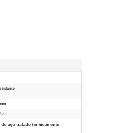
l
esistance
0mm
Steel
de aço tratado termicamente
,