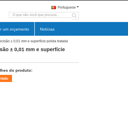
Portuguese
search
ir um orçamento
Notícias
isão ± 0,01 mm e superfície polida tratada
são ± 0,01 mm e superfície
lhes do produto:
ntato