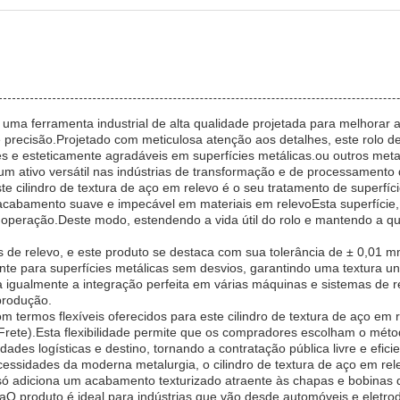
é uma ferramenta industrial de alta qualidade projetada para melhorar a
de precisão.Projetado com meticulosa atenção aos detalhes, este rolo 
tes e esteticamente agradáveis em superfícies metálicas.ou outros me
m ativo versátil nas indústrias de transformação e de processamento 
e cilindro de textura de aço em relevo é o seu tratamento de superfí
cabamento suave e impecável em materiais em relevoEsta superfície, 
a operação.Deste modo, estendendo a vida útil do rolo e mantendo a q
s de relevo, e este produto se destaca com sua tolerância de ± 0,01 
nte para superfícies metálicas sem desvios, garantindo uma textura u
lita igualmente a integração perfeita em várias máquinas e sistemas de
 produção.
om termos flexíveis oferecidos para este cilindro de textura de aço em
 Frete).Esta flexibilidade permite que os compradores escolham o mét
des logísticas e destino, tornando a contratação pública livre e eficie
essidades da moderna metalurgia, o cilindro de textura de aço em rel
 só adiciona um acabamento texturizado atraente às chapas e bobina
aO produto é ideal para indústrias que vão desde automóveis e eletrod