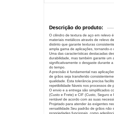
Descrição do produto:
O cilindro de textura de aço em relevo 
materiais metálicos através de relevo 
distinto que garante texturas consisten
ampla gama de aplicações, tornando-o u
Uma das características destacadas dest
durabilidade, mas também garante um a
significativamente o desgaste durante 
do tempo.
A precisão é fundamental nas aplicaçõe
de grãos seja transferido consistenteme
qualidade. Esta tolerância precisa faci
repetibilidade fiáveis nos processos de
O envio e a entrega são simplificados c
(Custo e Frete) e CIF (Custo, Seguro e
rentável de acordo com as suas necessida
Projetado para atender às exigentes nec
versatilidade.Seu padrão de grãos não
propriedades funcionais, como aderênci