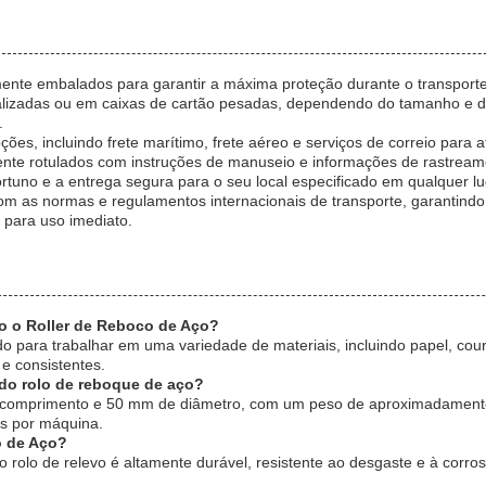
ente embalados para garantir a máxima proteção durante o transpor
nalizadas ou em caixas de cartão pesadas, dependendo do tamanho e d
.
ções, incluindo frete marítimo, frete aéreo e serviços de correio para
nte rotulados com instruções de manuseio e informações de rastreame
ortuno e a entrega segura para o seu local especificado em qualquer 
om as normas e regulamentos internacionais de transporte, garantind
 para uso imediato.
do o Roller de Reboco de Aço?
o para trabalhar em uma variedade de materiais, incluindo papel, couro
e consistentes.
do rolo de reboque de aço?
 comprimento e 50 mm de diâmetro, com um peso de aproximadamente
s por máquina.
o de Aço?
o rolo de relevo é altamente durável, resistente ao desgaste e à corro