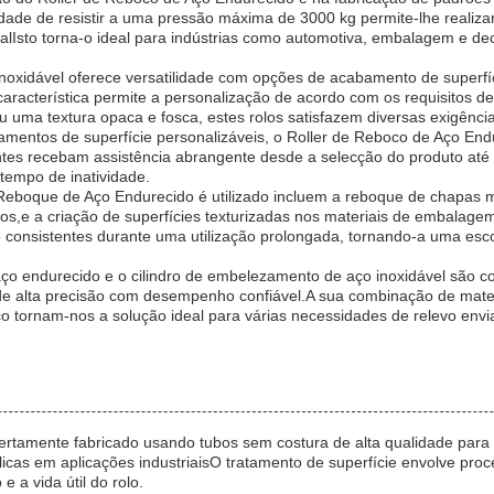
idade de resistir a uma pressão máxima de 3000 kg permite-lhe realiz
alIsto torna-o ideal para indústrias como automotiva, embalagem e dec
o inoxidável oferece versatilidade com opções de acabamento de super
racterística permite a personalização de acordo com os requisitos de
ou uma textura opaca e fosca, estes rolos satisfazem diversas exigência
mentos de superfície personalizáveis, o Roller de Reboco de Aço End
lientes recebam assistência abrangente desde a selecção do produto a
tempo de inatividade.
Reboque de Aço Endurecido é utilizado incluem a reboque de chapas me
vos,e a criação de superfícies texturizadas nos materiais de embalage
 consistentes durante uma utilização prolongada, tornando-a uma esc
aço endurecido e o cilindro de embelezamento de aço inoxidável são 
e alta precisão com desempenho confiável.A sua combinação de mater
viço tornam-nos a solução ideal para várias necessidades de relevo en
rtamente fabricado usando tubos sem costura de alta qualidade para g
tálicas em aplicações industriaisO tratamento de superfície envolve pr
a vida útil do rolo.