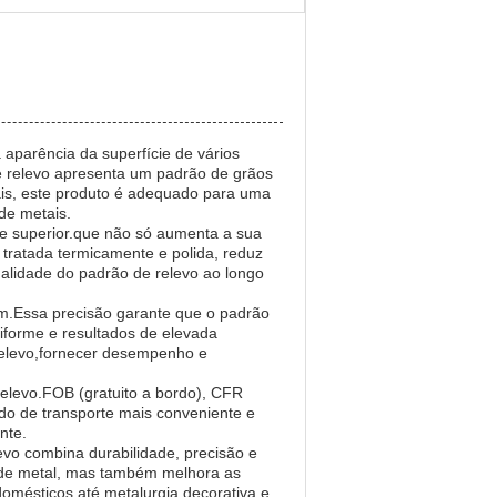
 aparência da superfície de vários
de relevo apresenta um padrão de grãos
tais, este produto é adequado para uma
de metais.
cie superior.que não só aumenta a sua
tratada termicamente e polida, reduz
ualidade do padrão de relevo ao longo
mm.Essa precisão garante que o padrão
niforme e resultados de elevada
 relevo,fornecer desempenho e
 relevo.FOB (gratuito a bordo), CFR
odo de transporte mais conveniente e
nte.
evo combina durabilidade, precisão e
s de metal, mas também melhora as
omésticos até metalurgia decorativa e