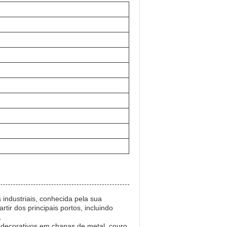
industriais, conhecida pela sua
tir dos principais portos, incluindo
.
 decorativos em chapas de metal, couro,