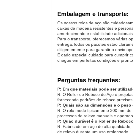
Embalagem e transporte:
Os nossos rolos de aço são cuidadosam
caixas de madeira resistentes e perso
amortecimento e estabilidade adicionais
Para o transporte, oferecemos várias op
entrega.Todos os pacotes estão clarame
diligentemente para garantir o envio op
É dado especial cuidado para cumprir c
chegue em perfeitas condições e pronto
Perguntas frequentes:
P: Em que materiais pode ser utiliza
R: O Roller de Reboco de Aço é projetad
fornecendo padrões de reboco precisos 
P: Quais são as dimensões e o peso 
R: O rolo mede tipicamente 300 mm de
processos de relevo manuais e operado
P: Quão durável é o Roller de Reboc
R: Fabricado em aço de alta qualidade, 
de relevo durante um uso prolongado.