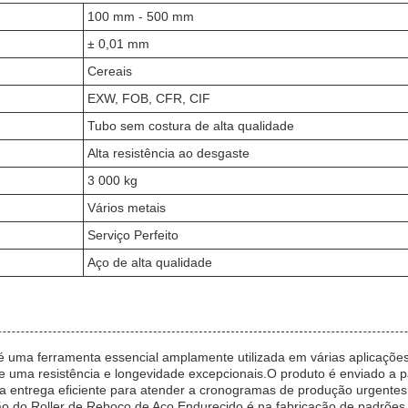
100 mm - 500 mm
± 0,01 mm
Cereais
EXW, FOB, CFR, CIF
Tubo sem costura de alta qualidade
Alta resistência ao desgaste
3 000 kg
Vários metais
Serviço Perfeito
Aço de alta qualidade
 uma ferramenta essencial amplamente utilizada em várias aplicações 
e uma resistência e longevidade excepcionais.O produto é enviado a par
entrega eficiente para atender a cronogramas de produção urgentes
ão do Roller de Reboco de Aço Endurecido é na fabricação de padrões