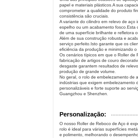
papel e materiais plásticos.A sua capac
comprometer a qualidade do produto fin
consistência são cruciais.
A variante do cilindro em relevo de aç
espelho ou um acabamento fosco.Esta ca
de uma superfície brilhante e refletora 
Além de sua construção robusta e acaba
serviço perfeito.Isto garante que os c
eficiência da produção e minimizando o 
Os cenários típicos em que o Roller de 
fabricação de artigos de couro decorati
desgaste garantem resultados de relevo
produção de grande volume.
No geral, o rolo de embelezamento de 
indústrias que exigem embelezamento d
personalizáveis e forte suporte ao ser
Guangzhou e Shenzhen.
Personalização:
O nosso Roller de Reboco de Aço é expe
rolo é ideal para várias superfícies me
e polimento, melhorando o desempenho e 