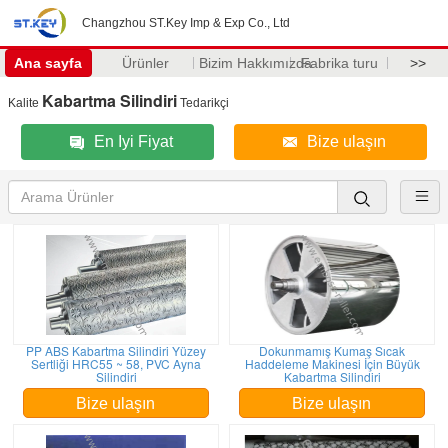
Changzhou ST.Key Imp & Exp Co., Ltd
Ana sayfa
Ürünler
Bizim Hakkımızda
Fabrika turu
>>
Kabartma Silindiri
Kalite
Tedarikçi
En Iyi Fiyat
Bize ulaşın
PP ABS Kabartma Silindiri Yüzey
Dokunmamış Kumaş Sıcak
Sertliği HRC55 ~ 58, PVC Ayna
Haddeleme Makinesi İçin Büyük
Silindiri
Kabartma Silindiri
Bize ulaşın
Bize ulaşın