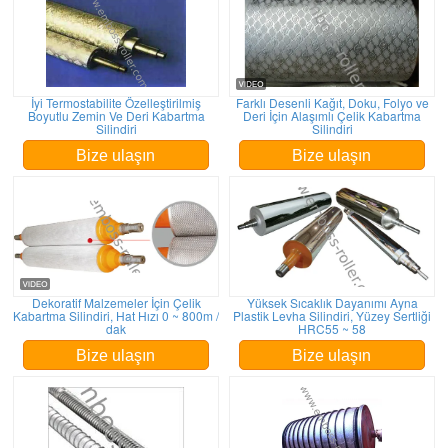
İyi Termostabilite Özelleştirilmiş
Farklı Desenli Kağıt, Doku, Folyo ve
Boyutlu Zemin Ve Deri Kabartma
Deri İçin Alaşımlı Çelik Kabartma
Silindiri
Silindiri
Bize ulaşın
Bize ulaşın
Dekoratif Malzemeler İçin Çelik
Yüksek Sıcaklık Dayanımı Ayna
Kabartma Silindiri, Hat Hızı 0 ~ 800m /
Plastik Levha Silindiri, Yüzey Sertliği
dak
HRC55 ~ 58
Bize ulaşın
Bize ulaşın