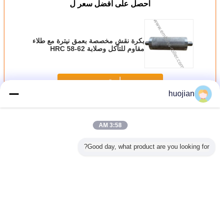
احصل على افضل سعر ل
بكرة نقش مخصصة بعمق نيترة مع طلاء
مقاوم للتآكل وصلابة HRC 58-62
للتشغيل المتين
استمر
huojian
نقش الأسطوانة
أكثر
3:58 AM
Good day, what product are you looking for?
سطوانة على
الأسطوانة تنقش
دقة الطباعة الخزفية
الملابس / أريكة
لوحة الجد
ح الرغوة
المضادة للتآكل
النقش الرول ANSI
الجلود النقش
بكرات ق
استيكية
لورق الحائط /
، ASTM ، ASME ،
الأسطوانة لمعالجة
البلاستيك / ورقة ،
DIN ، GB
PVC ، PE ، PP ،
الانتهاء م
والجلود النقش لفة
Standard
ABS
الرمل /
غير اللغة
Arabic