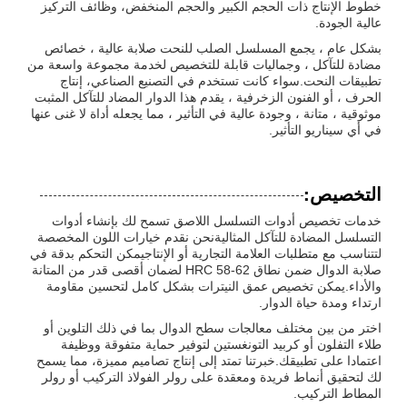
خطوط الإنتاج ذات الحجم الكبير والحجم المنخفض، وظائف التركيز
عالية الجودة.
بشكل عام ، يجمع المسلسل الصلب للنحت صلابة عالية ، خصائص
مضادة للتآكل ، وجماليات قابلة للتخصيص لخدمة مجموعة واسعة من
تطبيقات النحت.سواء كانت تستخدم في التصنيع الصناعي، إنتاج
الحرف ، أو الفنون الزخرفية ، يقدم هذا الدوار المضاد للتآكل المثبت
موثوقية ، متانة ، وجودة عالية في التأثير ، مما يجعله أداة لا غنى عنها
في أي سيناريو التأثير.
التخصيص:
خدمات تخصيص أدوات التسلسل اللاصق تسمح لك بإنشاء أدوات
التسلسل المضادة للتآكل المثاليةنحن نقدم خيارات اللون المخصصة
لتتناسب مع متطلبات العلامة التجارية أو الإنتاجيمكن التحكم بدقة في
صلابة الدوال ضمن نطاق HRC 58-62 لضمان أقصى قدر من المتانة
والأداء.يمكن تخصيص عمق النيترات بشكل كامل لتحسين مقاومة
ارتداء ومدة حياة الدوار.
اختر من بين مختلف معالجات سطح الدوال بما في ذلك التلوين أو
طلاء التفلون أو كربيد التونغستين لتوفير حماية متفوقة ووظيفة
اعتمادا على تطبيقك.خبرتنا تمتد إلى إنتاج تصاميم مميزة، مما يسمح
لك لتحقيق أنماط فريدة ومعقدة على رولر الفولاذ التركيب أو رولر
المطاط التركيب.