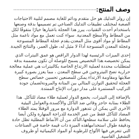
وصف المنتج:
إن رولر التدليك هو حل متقدم ودائم للغاية مصمم لتلبية الاحتياجات
الصعبة لمختلف تطبيقات التدليك الصناعي.تم تصميمها بدقة وصنعها
باستخدام أحدث التقنيات، يبرز هذا العجلة باعتبارها خيارًا متفوقًا لكل
من المطاط والأسطح المعدنية. سواء كنت تعمل مع مواد ناعمة مثل
المطاط أو مواد أقوى مثل المعدن،يقدم عجلة المطاط المنسوجة
وعجلة المعدن المنسوجة أداءً لا مثيل له، طول العمر، والنتائج الجيدة.
إحدى الميزات الرئيسية لهذا الدوار الراقص هو عمق النيترات الذي
يمكن تخصيصه.هذا التخصيص يسمح للوصلة أن تكون مصممة بدقة
لمتطلبات محددة لعملية الارتداع الخاصة بكالنيترات هي عملية معالجة
حرارية تضخ النيتروجين في سطح المعدن ، مما يعزز بصورة كبيرة
صلابتها ومقاومة الارتداء.يمكن للمصنعين تحسين خصائص سطح
العجلة لتحقيق التوازن المثالي بين المتانة والمرونةلضمان جودة
التركيب المستمرة على مدار دورات الإنتاج الممتدة.
بالإضافة إلى النيترات، يخضع الدوار لعملية طلاء مضاد للتآكل. هذا
الطلاء بمثابة حاجز وقائي ضد التآكل والأكسدة،والعوامل البيئية
الأخرى التي يمكن أن تتدهور الدوارة مع مرور الوقتلا يمتد الطلاء
المضاد للتآكل فقط من عمر الخدمة للدراجة المنهارة ولكن أيضا
يحافظ على سلامة سطحها،التأكد من أن الأنماط المطلية تظل حادة
ودقيقة طوال استخدامهاهذه الميزة ذات قيمة خاصة في الصناعات
التي تتعرض فيها الألواح للرطوبة أو المواد الكيميائية أو ظروف
التشغيل القاسية.