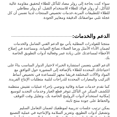
سواء كنت بحاجة إلى رولر مضاد للتآكل للطلاء لتحقيق مقاومة عالية
للتآكل، أو رولر فولاذ للطلاء للاستخدام الثقيل، أو رولر مطاطي
للطلاء للتطبيقات المرنة،خدمات تخصيص المنتجات لدينا تضمن أن كل
عجلة تلبي مواصفاتك الدقيقة ومعايير الجودة.
الدعم والخدمات:
منتجنا للفولدرات المطلية يأتي مع الدعم الفني الشامل والخدمات
لضمان الأداء الأمثل ورضا العملاء.نصائح الصيانة، ومساعدة في إصلاح
الأخطاء لمساعدتك على زيادة عمر وفعالية أدوات التطويق الخاصة
بك.
الدعم الفني يتضمن استشارة الخبراء لاختيار الدوار المناسب بناءً على
احتياجاتك المحددة للطلاء بالإضافة إلى المشورة حول التوافق مع
المواد والآلات المختلفة.فريقنا مجهز للمساعدة في تخصيص أنماط
التركيب والمعيارات المحددة للدراجات لتلبية متطلبات الإنتاج الفريدة.
كما نقدم خدمات صيانة وقائية ونوصي بإجراء عمليات تفتيش منتظمة
للكشف المبكر عن التآكل.تتوفر قطع الغيار وخدمات التجديد لتوسيع
إمكانية استخدام أدوات الرولينج الخاصة بك، وتقليل وقت التوقف
والحفاظ على جودة منتج ثابتة.
يمكن ترتيب جلسات تدريبية لموظفيك لضمان التعامل السليم
وتشغيل أدوات التطويع، وتعزيز السلامة والإنتاجية في عملية التصنيع