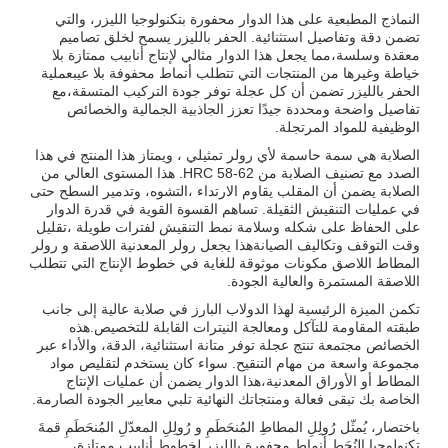
النماذج المطبعية على هذا الدوار محفورة بتكنولوجيا الليزر، والتي
تضمن دقة وتفاصيل استثنائية. الحفر بالليزر يسمح لخلق تصاميم
معقدة وسلسة،مما يجعل هذا الدوار مثالي لإنتاج أنابيب ممتازة بلا
خياطة وغيرها من المنتجات التي تتطلب أنماط محفوفة بلا عيبعملية
الحفر بالليزر تضمن أن كل عجلة توفر جودة التركيب المتسقة،مع
تفاصيل واضحة ومحددة جيدًا تعزز الجاذبية الجمالية والخصائص
الوظيفية للمواد المرتجلة.
الصلابة هي سمة حاسمة لأي رولر تمثيلي ، ويمتاز هذا المنتج في هذا
الصدد مع تصنيف الصلابة من HRC 58-62. هذا المستوى العالي من
الصلابة يضمن أن المقلب يقاوم الارتداء ،التشوه، وتدمير السطح حتى
في عمليات التنقيش الثقيلة. تساهم القسوة القوية في قدرة الدوار
على الحفاظ على شكله وسلامة نمط التنقيش لفترات طويلة ،تقليل
وقت التوقف وتكاليف الصيانةهذا يجعل رولر المعدنية اللاصقة و رولر
المطاط اللاصق مكونات موثوقة للغاية في خطوط الإنتاج التي تتطلب
اللاصقة المستمرة والعالية الجودة.
تكمن الميزة الرئيسية لهذا الدولاب البارز في صلابة عالية إلى جانب
طبقته المقاومة للتآكل ومعالجة النيترات القابلة للتخصيص.هذه
الخصائص مجتمعة تنتج عجلة توفر متانة استثنائية، الدقة، والأداء عبر
مجموعة واسعة من مهام التنقيح. سواء كان يستخدم لتقليص مواد
المطاط أو الأوراق المعدنية،هذا الدوار يضمن أن عمليات الإنتاج
الخاصة بك تبقى فعالة ومنتجاتك النهائية تلبي معايير الجودة الصارمة.
باختصار، يُمثّل رُولِلِ المطاطِ المُنحَطَمِ و رُولِلِ المعدّلِ المُنحَطَمِ قمةَ
تكنولوجياِ النُحَط.أنماط محفورة بالليزر لخطوط أنابيب ممتازة،