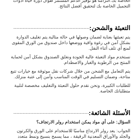
الخاصة بك.التزامنا هو توفير الدعم المستمر طوال دورة حياة أدوات
التجميل الخاصة بك لتحقيق أفضل النتائج.
التعبئة والشحن:
يتم تعبئتها بعناية لضمان وصولها في حالة مثالية.يتم تغليف الدوارة
بشكل آمن في رغوة واقية ووضعها داخل صندوق من الورق المقوى
لمنع أي تلف أثناء النقل.
نستخدم مواد التعبئة عالية الجودة ونغلق الصندوق بشكل آمن لحماية
المنتج من الرطوبة والغبار والاصطدام.
يتم التعامل مع الشحن من خلال شركات نقل موثوقة مع خيارات تتبع
متاحة، وضمان التسليم في الوقت المناسب وآمن إلى عتبة منزلك.
للطلبات الكبيرة، ونحن نقدم حلول التعبئة والتغليف مخصصة لتلبية
متطلباتك الخاصة.
الأسئلة الشائعة:
السؤال: على أي مواد يمكن استخدام رولر الارتجاف؟
الجواب: يعد رولر الارتداع مناسبًا للاستخدام على الورق والكرتون
والجلد والأوراق المعدنية الرقيقة ، مما يسمح بنسيج ونمط متعدد