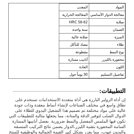
المواد
المعدن
معالجة الدوار الأساسي
المعالجة الحرارية
صلابة
HRC 58-62
الضمان
سنة واحدة
الميزة
صلابة عالية
طلاء
مضاد للتآكل
نوع النمط
مقطوعة
محفورة بالليزر
أنابيب ممتازة
اللون
العادة
تفاصيل التسليم
30 يوماً حول
التطبيقات:
إن أداة الرولير البارزة هي أداة متعددة الاستخدامات تستخدم على
نطاق واسع في مختلف الصناعات لإنشاء أنماط معقدة وذات جودة
عالية على مواد مختلفة.تم تصميم هذا التشغيل اليدوي للطلاء على
الدوال الصلب لتوفير الدقة والمتانة، مما يجعلها مثالية للتطبيقات التي
تكون فيها الملمس المفصل والنمط ضرورية. بفضل أنابيبها الممتازة
السامة المحفورة بتقنية الليزر،الدوار يضمن نتائج التركيب المتسقة
والبدون عيوب، مما يعزز بشكل كبير القيمة الجمالية والوظيفية للمنتج