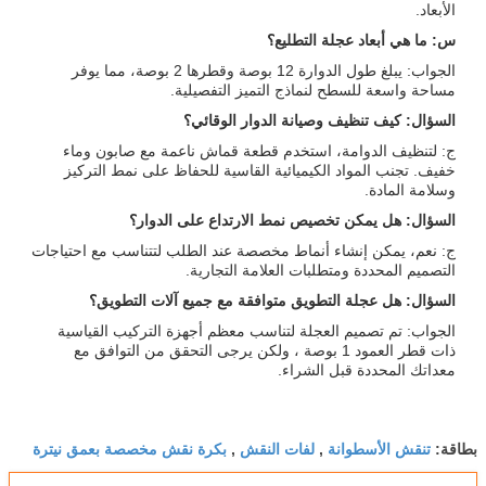
الأبعاد.
س: ما هي أبعاد عجلة التطليع؟
الجواب: يبلغ طول الدوارة 12 بوصة وقطرها 2 بوصة، مما يوفر
مساحة واسعة للسطح لنماذج التميز التفصيلية.
السؤال: كيف تنظيف وصيانة الدوار الوقائي؟
ج: لتنظيف الدوامة، استخدم قطعة قماش ناعمة مع صابون وماء
خفيف. تجنب المواد الكيميائية القاسية للحفاظ على نمط التركيز
وسلامة المادة.
السؤال: هل يمكن تخصيص نمط الارتداع على الدوار؟
ج: نعم، يمكن إنشاء أنماط مخصصة عند الطلب لتتناسب مع احتياجات
التصميم المحددة ومتطلبات العلامة التجارية.
السؤال: هل عجلة التطويق متوافقة مع جميع آلات التطويق؟
الجواب: تم تصميم العجلة لتناسب معظم أجهزة التركيب القياسية
ذات قطر العمود 1 بوصة ، ولكن يرجى التحقق من التوافق مع
معداتك المحددة قبل الشراء.
تنقش الأسطوانة
لفات النقش
بكرة نقش مخصصة بعمق نيترة
بطاقة:
,
,