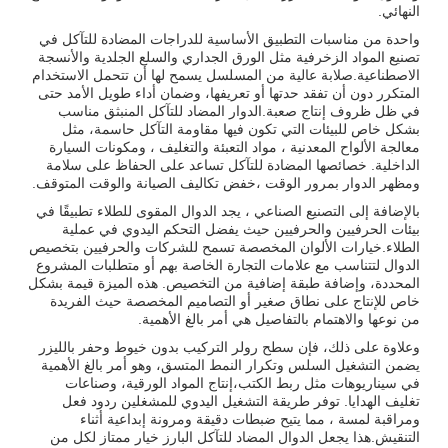
النهائي.
واحدة من مناسبات التطبيق الأساسية للدراجات المضادة للتآكل في
تصنيع المواد الزخرفية مثل الورق الجداري والسلع الجلدية والأنسجة
الاصطناعية.صلابة عالية من المسلسل يسمح لها أن تتحمل الاستخدام
المتكرر دون أن تفقد حدتها أو تعريفها، وضمان أداء طويل الأمد حتى
في ظل ظروف إنتاج صعبة.الدوار المضاد للتآكل المنبثق مناسب
بشكل خاص للبيئات التي تكون فيها مقاومة التآكل حاسمة، مثل
معالجة الألواح المعدنية ، مواد التعبئة والتغليف ، ومكونات السيارة
الداخلية. خصائصها المضادة للتآكل تساعد على الحفاظ على سلامة
ومظهر الدوار بمرور الوقت ،خفض تكاليف الصيانة والوقت المتوقف.
بالإضافة إلى التصنيع الصناعي ، يجد الدوال المقوى للطلاء تطبيقًا في
بيئات الحرفيين والحرفيين حيث يفضل التحكم اليدوي في عملية
الطلاء.خيارات الألوان المخصصة تسمح للشركات والحرفيين بتخصيص
الدوال لتتناسب مع علامات التجارة الخاصة بهم أو متطلبات المشروع
المحددة، وإضافة طبقة إضافية من التخصيص. هذه الميزة قيمة بشكل
خاص للإنتاج على نطاق صغير أو التصاميم المخصصة حيث الفريدة
من نوعها والاهتمام بالتفاصيل هي أمر بالغ الأهمية.
وعلاوة على ذلك، فإن سطح رولر التركيب بدون خيوط وحفر بالليزر
يضمن التشغيل السلس وتكرار النمط المتسق، وهو أمر بالغ الأهمية
في سيناريوهات مثل ربط الكتب،إنتاج المواد الورقية، وصناعات
تغليف الهدايا. توفر طريقة التشغيل اليدوي للمشغلين ردود فعل
ومراقبة لمسة ، مما يتيح ضبطات دقيقة ومرونة إبداعية أثناء
التنقيش.هذا يجعل الدوال المضاد للتآكل البارز خيار ممتاز لكل من