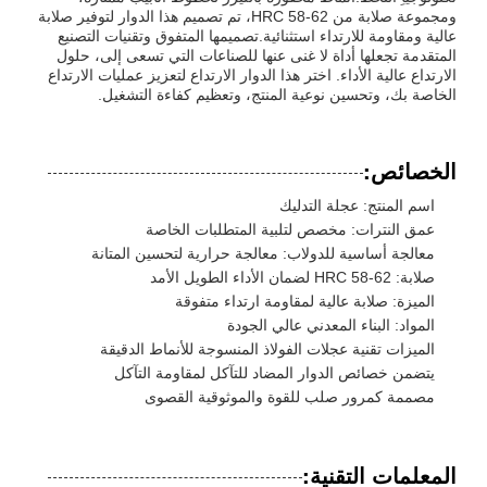
ومجموعة صلابة من HRC 58-62، تم تصميم هذا الدوار لتوفير صلابة
عالية ومقاومة للارتداء استثنائية.تصميمها المتفوق وتقنيات التصنيع
المتقدمة تجعلها أداة لا غنى عنها للصناعات التي تسعى إلى، حلول
الارتداع عالية الأداء. اختر هذا الدوار الارتداع لتعزيز عمليات الارتداع
الخاصة بك، وتحسين نوعية المنتج، وتعظيم كفاءة التشغيل.
الخصائص:
اسم المنتج: عجلة التدليك
عمق النترات: مخصص لتلبية المتطلبات الخاصة
معالجة أساسية للدولاب: معالجة حرارية لتحسين المتانة
صلابة: HRC 58-62 لضمان الأداء الطويل الأمد
الميزة: صلابة عالية لمقاومة ارتداء متفوقة
المواد: البناء المعدني عالي الجودة
الميزات تقنية عجلات الفولاذ المنسوجة للأنماط الدقيقة
يتضمن خصائص الدوار المضاد للتآكل لمقاومة التآكل
مصممة كمرور صلب للقوة والموثوقية القصوى
المعلمات التقنية: