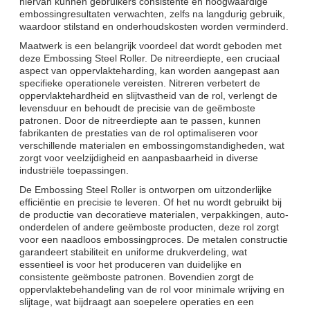
hiervan kunnen gebruikers consistente en hoogwaardige
embossingresultaten verwachten, zelfs na langdurig gebruik,
waardoor stilstand en onderhoudskosten worden verminderd.
Maatwerk is een belangrijk voordeel dat wordt geboden met
deze Embossing Steel Roller. De nitreerdiepte, een cruciaal
aspect van oppervlakteharding, kan worden aangepast aan
specifieke operationele vereisten. Nitreren verbetert de
oppervlaktehardheid en slijtvastheid van de rol, verlengt de
levensduur en behoudt de precisie van de geëmboste
patronen. Door de nitreerdiepte aan te passen, kunnen
fabrikanten de prestaties van de rol optimaliseren voor
verschillende materialen en embossingomstandigheden, wat
zorgt voor veelzijdigheid en aanpasbaarheid in diverse
industriële toepassingen.
De Embossing Steel Roller is ontworpen om uitzonderlijke
efficiëntie en precisie te leveren. Of het nu wordt gebruikt bij
de productie van decoratieve materialen, verpakkingen, auto-
onderdelen of andere geëmboste producten, deze rol zorgt
voor een naadloos embossingproces. De metalen constructie
garandeert stabiliteit en uniforme drukverdeling, wat
essentieel is voor het produceren van duidelijke en
consistente geëmboste patronen. Bovendien zorgt de
oppervlaktebehandeling van de rol voor minimale wrijving en
slijtage, wat bijdraagt aan soepelere operaties en een