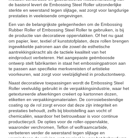
de basisrol levert de Embossing Steel Roller uitzonderlijke
sterkte en weerstand tegen slijtage, wat zorgt voor langdurige
prestaties in veeleisende omgevingen.
Een van de belangrijkste gelegenheden om de Embossing
Rubber Roller of Embossing Steel Roller te gebruiken, is bij
de productie van decoratieve oppervlakken. Of het nu gaat
om papier, leer, textiel of kunststofplaten, deze rollen brengen
ingewikkelde patronen aan die zowel de esthetische
aantrekkingskracht als de tactiele kwaliteit van het
eindproduct verbeteren. Het aangepaste geëmboosde
ontwerp stelt fabrikanten in staat het embossingpatroon aan
te passen aan specifieke merkvereisten of artistieke
voorkeuren, wat zorgt voor veelzijdigheid in productontwerp.
Naast decoratieve toepassingen wordt de Embossing Steel
Roller veelvuldig gebruikt in de verpakkingsindustrie, waar het
getextureerde afwerkingen creëert op kartonnen dozen,
etiketten en verpakkingsmaterialen. De corrosiebestendige
coating op de rol zorgt ervoor dat deze zijn integriteit en
prestaties behoudt, zelfs bij blootstelling aan vocht of
chemicaliën, waardoor het betrouwbaar is voor continue
productiecycli. De opties voor de roller-oppervlakte,
waaronder verchromen, Teflon of wolfraamcarbide,
verbeteren verder de weerstand tegen slijtage en