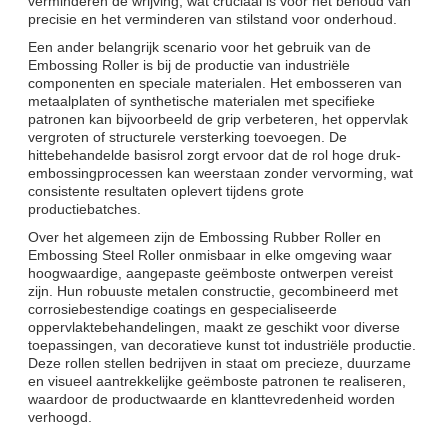
verminderen de wrijving, wat cruciaal is voor het behoud van
precisie en het verminderen van stilstand voor onderhoud.
Een ander belangrijk scenario voor het gebruik van de
Embossing Roller is bij de productie van industriële
componenten en speciale materialen. Het embosseren van
metaalplaten of synthetische materialen met specifieke
patronen kan bijvoorbeeld de grip verbeteren, het oppervlak
vergroten of structurele versterking toevoegen. De
hittebehandelde basisrol zorgt ervoor dat de rol hoge druk-
embossingprocessen kan weerstaan zonder vervorming, wat
consistente resultaten oplevert tijdens grote
productiebatches.
Over het algemeen zijn de Embossing Rubber Roller en
Embossing Steel Roller onmisbaar in elke omgeving waar
hoogwaardige, aangepaste geëmboste ontwerpen vereist
zijn. Hun robuuste metalen constructie, gecombineerd met
corrosiebestendige coatings en gespecialiseerde
oppervlaktebehandelingen, maakt ze geschikt voor diverse
toepassingen, van decoratieve kunst tot industriële productie.
Deze rollen stellen bedrijven in staat om precieze, duurzame
en visueel aantrekkelijke geëmboste patronen te realiseren,
waardoor de productwaarde en klanttevredenheid worden
verhoogd.