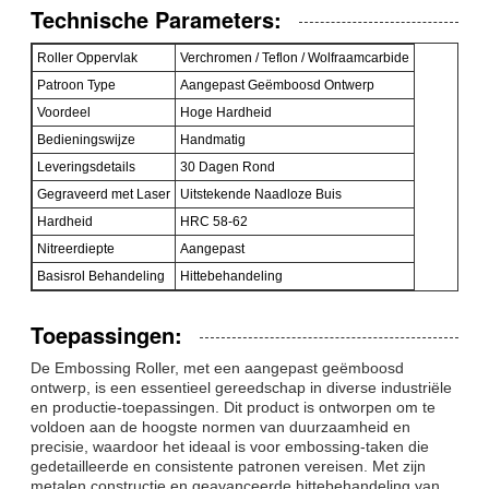
Technische Parameters:
Roller Oppervlak
Verchromen / Teflon / Wolfraamcarbide
Patroon Type
Aangepast Geëmboosd Ontwerp
Voordeel
Hoge Hardheid
Bedieningswijze
Handmatig
Leveringsdetails
30 Dagen Rond
Gegraveerd met Laser
Uitstekende Naadloze Buis
Hardheid
HRC 58-62
Nitreerdiepte
Aangepast
Basisrol Behandeling
Hittebehandeling
Toepassingen:
De Embossing Roller, met een aangepast geëmboosd
ontwerp, is een essentieel gereedschap in diverse industriële
en productie-toepassingen. Dit product is ontworpen om te
voldoen aan de hoogste normen van duurzaamheid en
precisie, waardoor het ideaal is voor embossing-taken die
gedetailleerde en consistente patronen vereisen. Met zijn
metalen constructie en geavanceerde hittebehandeling van