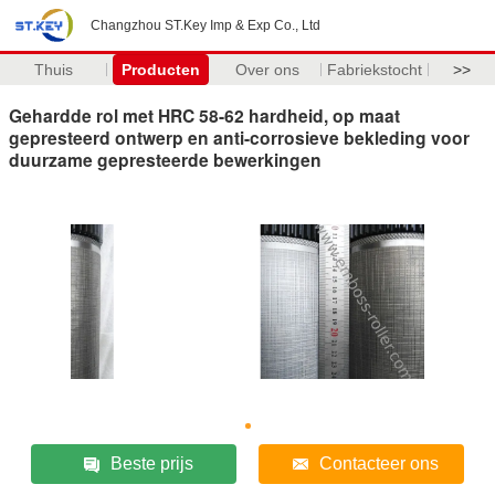
Changzhou ST.Key Imp & Exp Co., Ltd
Thuis
Producten
Over ons
Fabriekstocht
>>
Gehardde rol met HRC 58-62 hardheid, op maat
gepresteerd ontwerp en anti-corrosieve bekleding voor
duurzame gepresteerde bewerkingen
Beste prijs
Contacteer ons