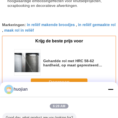
hoogwaardige embossingeffecten voor knutselprojecten,
scrapbooking en decoratieve afwerkingen.
in reliëf makende broodjes
in reliëf gemaakte rol
Markeringen:
,
maak rol in reliëf
,
Krijg de beste prijs voor
Gehardde rol met HRC 58-62
hardheid, op maat gepresteerd
ontwerp en anti-corrosieve
bekleding voor duurzame
gepresteerde bewerkingen
Doorgaan
huojian
Het in reliëf maken Rol
Meer
6:28 AM
Good day, what product are you looking for?