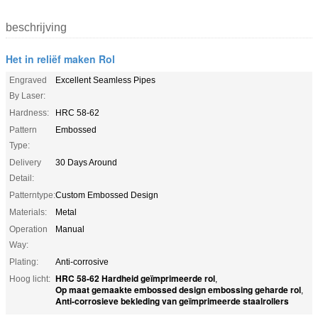
beschrijving
Het in reliëf maken Rol
Engraved
Excellent Seamless Pipes
By Laser:
Hardness:
HRC 58-62
Pattern
Embossed
Type:
Delivery
30 Days Around
Detail:
Patterntype:
Custom Embossed Design
Materials:
Metal
Operation
Manual
Way:
Plating:
Anti-corrosive
HRC 58-62 Hardheid geïmprimeerde rol
Hoog licht:
,
Op maat gemaakte embossed design embossing geharde rol
,
Anti-corrosieve bekleding van geïmprimeerde staalrollers