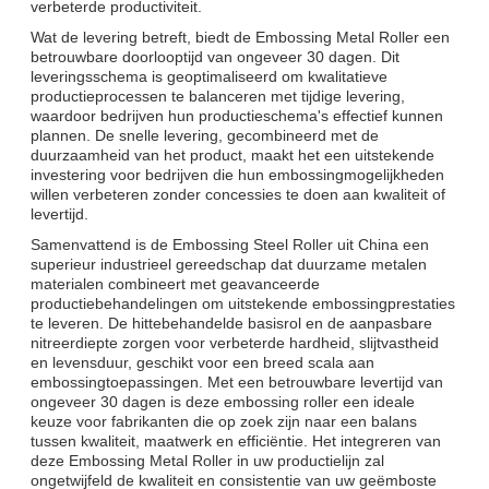
verbeterde productiviteit.
Wat de levering betreft, biedt de Embossing Metal Roller een
betrouwbare doorlooptijd van ongeveer 30 dagen. Dit
leveringsschema is geoptimaliseerd om kwalitatieve
productieprocessen te balanceren met tijdige levering,
waardoor bedrijven hun productieschema's effectief kunnen
plannen. De snelle levering, gecombineerd met de
duurzaamheid van het product, maakt het een uitstekende
investering voor bedrijven die hun embossingmogelijkheden
willen verbeteren zonder concessies te doen aan kwaliteit of
levertijd.
Samenvattend is de Embossing Steel Roller uit China een
superieur industrieel gereedschap dat duurzame metalen
materialen combineert met geavanceerde
productiebehandelingen om uitstekende embossingprestaties
te leveren. De hittebehandelde basisrol en de aanpasbare
nitreerdiepte zorgen voor verbeterde hardheid, slijtvastheid
en levensduur, geschikt voor een breed scala aan
embossingtoepassingen. Met een betrouwbare levertijd van
ongeveer 30 dagen is deze embossing roller een ideale
keuze voor fabrikanten die op zoek zijn naar een balans
tussen kwaliteit, maatwerk en efficiëntie. Het integreren van
deze Embossing Metal Roller in uw productielijn zal
ongetwijfeld de kwaliteit en consistentie van uw geëmboste