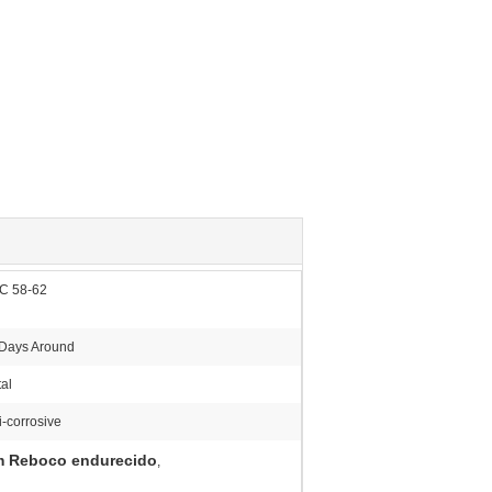
C 58-62
Days Around
al
i-corrosive
m Reboco endurecido
,