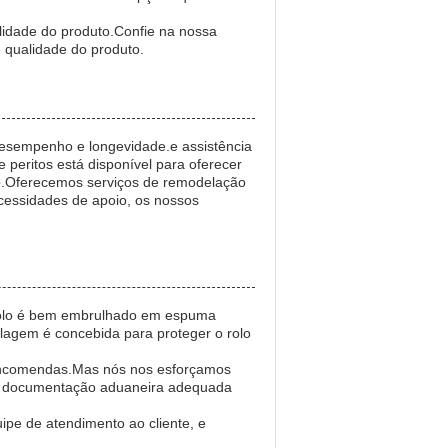
ilidade do produto.Confie na nossa
 qualidade do produto.
desempenho e longevidade.e assistência
 peritos está disponível para oferecer
ão.Oferecemos serviços de remodelação
ecessidades de apoio, os nossos
 rolo é bem embrulhado em espuma
alagem é concebida para proteger o rolo
s encomendas.Mas nós nos esforçamos
m a documentação aduaneira adequada
ipe de atendimento ao cliente, e