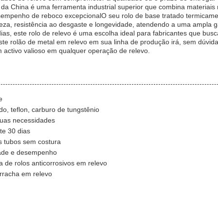
a China é uma ferramenta industrial superior que combina materiais 
sempenho de reboco excepcionalO seu rolo de base tratado termicamen
eza, resistência ao desgaste e longevidade, atendendo a uma ampla
dias, este rolo de relevo é uma escolha ideal para fabricantes que bus
este rolão de metal em relevo em sua linha de produção irá, sem dúvida
 activo valioso em qualquer operação de relevo.
e
o, teflon, carburo de tungstênio
suas necessidades
te 30 dias
s tubos sem costura
idade e desempenho
a de rolos anticorrosivos em relevo
orracha em relevo