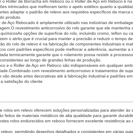
zar o Roller de Borracha em Reboco ou o Roller de Aço em Reboco é na
ões intrincados que melhoram tanto o apelo estético quanto a qualidad
antes adaptar o padrão de relevo aos requisitos específicos da marca ou
 do produto.
er de Aço Rebocado é amplamente utilizado nas indústrias de embalag
alagem.O revestimento anticorrosivo do rolo garante que ele mantenh
uímicosAs opções de superfície do rolo, incluindo cromo, teflon ou 
zem o atrito,que é crucial para manter a precisão e reduzir o tempo d
zação do rolo de relevo é na fabricação de componentes industriais e ma
icos com padrões específicos pode melhorar a aderência, aumentar a s
atada termicamente garante que o rolamento possa resistir a processo
onsistentes ao longo de grandes linhas de produção.
oco e o Roller de Aço em Reboco são indispensáveis em qualquer am
dade.Combinado com revestimento anticorrosivo e tratamentos de super
vão desde artes decorativas até à fabricação industrial.e padrões em
 satisfação do cliente.
de rolos em relevo oferecem soluções personalizadas para atender às
são feitos de materiais metálicos de alta qualidade para garantir dur
estes rolos endurecidos em reboco fornecem excelente resistência ao 
 relevo, permitindo desenhos detalhados e consistentes em várias su