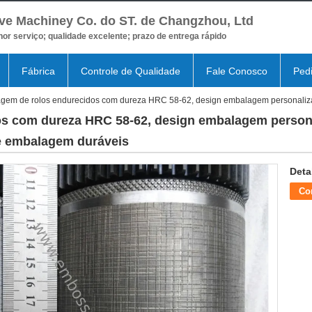
ve Machiney Co. do ST. de Changzhou, Ltd
or serviço; qualidade excelente; prazo de entrega rápido
Fábrica
Controle de Qualidade
Fale Conosco
Ped
gem de rolos endurecidos com dureza HRC 58-62, design embalagem personalizad
s com dureza HRC 58-62, design embalagem persona
de embalagem duráveis
Deta
Co