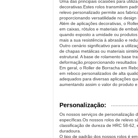
Uma das principais ocasiões para utili
decorativas.Estes rolos transmitem padr
relevo personalizado permite aos fabric
proporcionando versatilidade no design
Além de aplicações decorativas, o Roll
em caixas, rótulos e materiais de emb
quando exposto a umidade ou produtos q
mais a sua resistência à abrasão e redu
Outro cenário significativo para a utili
de chapas metálicas ou materiais sintét
estrutural. A base de rolamento base tr
deformação,proporcionando resultados c
Em geral, o Roller de Borracha em Reb
em reboco personalizados de alta quali
adequados para diversas aplicações que 
aumentando assim o valor do produto e a
Personalização:
Os nossos serviços de personalização 
específicas.Os nossos rolos de relevo 
classificação de dureza de HRC 58-62, 
duradoura.
O tipo de padrão dos nossos rolos é em