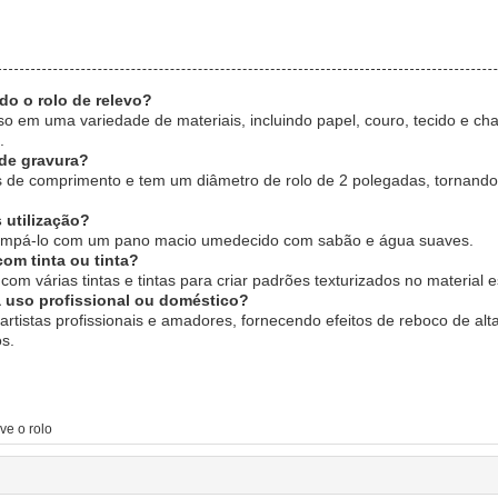
do o rolo de relevo?
o em uma variedade de materiais, incluindo papel, couro, tecido e ch
.
de gravura?
s de comprimento e tem um diâmetro de rolo de 2 polegadas, tornando
 utilização?
ta limpá-lo com um pano macio umedecido com sabão e água suaves.
com tinta ou tinta?
com várias tintas e tintas para criar padrões texturizados no material e
a uso profissional ou doméstico?
rtistas profissionais e amadores, fornecendo efeitos de reboco de alt
s.
ve o rolo