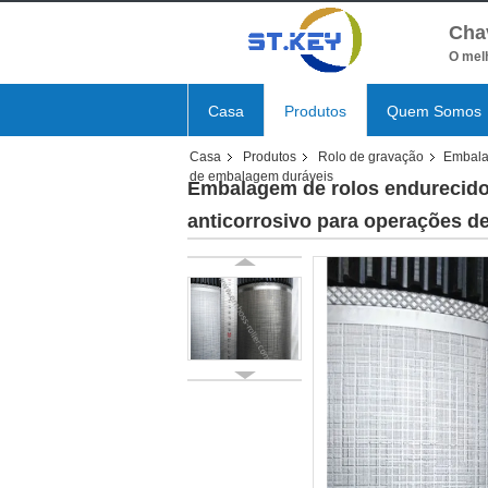
Cha
O melh
Casa
Produtos
Quem Somos
Casa
Produtos
Rolo de gravação
Embala
de embalagem duráveis
Embalagem de rolos endurecido
anticorrosivo para operações 