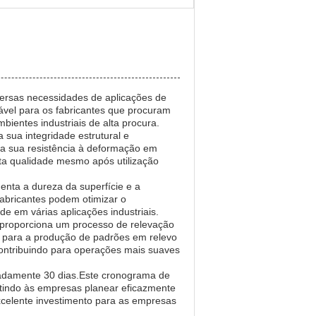
versas necessidades de aplicações de
iável para os fabricantes que procuram
bientes industriais de alta procura.
 sua integridade estrutural e
 a sua resistência à deformação em
lta qualidade mesmo após utilização
nta a dureza da superfície e a
fabricantes podem otimizar o
de em várias aplicações industriais.
o proporciona um processo de relevação
is para a produção de padrões em relevo
 contribuindo para operações mais suaves
madamente 30 dias.Este cronograma de
itindo às empresas planear eficazmente
celente investimento para as empresas