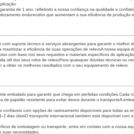
plicação.
rantia de 1 ano, refletindo a nossa confiança na qualidade e confiab
belezamento endurecidos que aumentam a sua eficiência de produção e
 com suporte técnico e serviços abrangentes para garantir o melhor 
 maximizar a eficiência de suas operações de relevoA nossa equipa de
los com base nos seus requisitos e materiais específicos de aplicaç
da útil dos seus rolos de relevoPara quaisquer dúvidas técnicas ou n
ar a obter os melhores resultados com o seu equipamento de relevo.
ente embalado para garantir que chega em perfeitas condições.Cada
xa de papelão resistente para evitar danos durante o transporteA emb
eio confiáveis com opções de rastreamento disponíveis para todas a
 1-2 dias úteisO transporte internacional também está disponível co
ecíficos de embalagem ou transporte, entre em contato com a nossa equ
s suas necessidades.