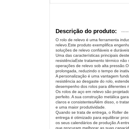
Descrição do produto:
O rolo de relevo é uma ferramenta indu
relevo.Este produto exemplifica engenha
soluções de relevo confiáveis e duráveis
Uma das características principais deste
resistênciaEste tratamento térmico não
operações de relevo sob alta pressão.Os
prolongada, reduzindo o tempo de inati
A personalização é uma vantagem funda
resistência ao desgaste do rolo, estend
desempenho dos rolos para diferentes ma
Os rolos de aço em relevo são projetad
perfeito. A sua construção metálica gar
claros e consistentesAlém disso, o trat
e uma maior produtividade.
Quando se trata de entrega, o Roller 
entrega é otimizado para equilibrar pr
os seus calendários de produção.A ent
que procuram melhorar as suas capacid