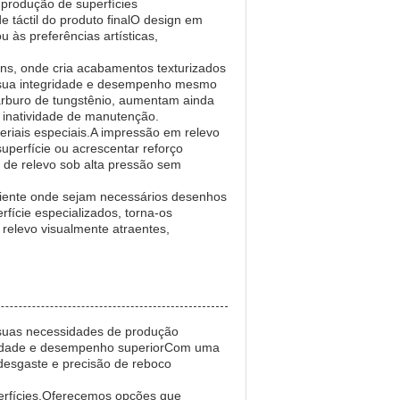
 produção de superfícies
e táctil do produto finalO design em
 às preferências artísticas,
ens, onde cria acabamentos texturizados
a sua integridade e desempenho mesmo
carburo de tungstênio, aumentam ainda
e inatividade de manutenção.
teriais especiais.A impressão em relevo
uperfície ou acrescentar reforço
s de relevo sob alta pressão sem
biente onde sejam necessários desenhos
fície especializados, torna-os
 relevo visualmente atraentes,
 suas necessidades de produção
abilidade e desempenho superiorCom uma
desgaste e precisão de reboco
perfícies.Oferecemos opções que