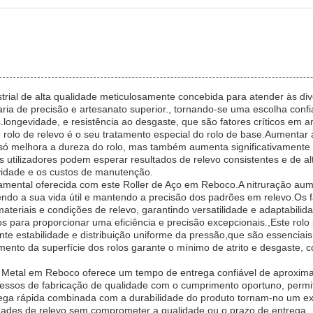
strial de alta qualidade meticulosamente concebida para atender às di
ria de precisão e artesanato superior., tornando-se uma escolha conf
.longevidade, e resistência ao desgaste, que são fatores críticos em am
 rolo de relevo é o seu tratamento especial do rolo de base.Aumentar a
 só melhora a dureza do rolo, mas também aumenta significativamente
 utilizadores podem esperar resultados de relevo consistentes e de a
vidade e os custos de manutenção.
mental oferecida com este Roller de Aço em Reboco.A nitruração aume
endo a sua vida útil e mantendo a precisão dos padrões em relevo.Os 
teriais e condições de relevo, garantindo versatilidade e adaptabilida
os para proporcionar uma eficiência e precisão excepcionais.,Este rol
ante estabilidade e distribuição uniforme da pressão,que são essencia
amento da superfície dos rolos garante o mínimo de atrito e desgaste,
de Metal em Reboco oferece um tempo de entrega confiável de aproxi
ocessos de fabricação de qualidade com o cumprimento oportuno, perm
rega rápida combinada com a durabilidade do produto tornam-no um ex
ades de relevo sem comprometer a qualidade ou o prazo de entrega.