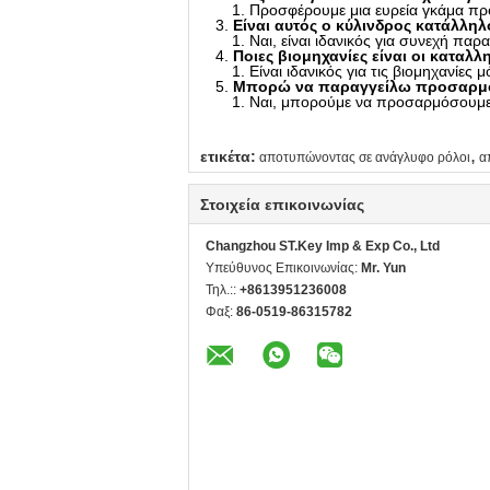
Προσφέρουμε μια ευρεία γκάμα πρ
Είναι αυτός ο κύλινδρος κατάλλη
Ναι, είναι ιδανικός για συνεχή πα
Ποιες βιομηχανίες είναι οι καταλλ
Είναι ιδανικός για τις βιομηχανίες
Μπορώ να παραγγείλω προσαρμοσ
Ναι, μπορούμε να προσαρμόσουμε τ
,
ετικέτα:
αποτυπώνοντας σε ανάγλυφο ρόλοι
α
Στοιχεία επικοινωνίας
Changzhou ST.Key Imp & Exp Co., Ltd
Υπεύθυνος Επικοινωνίας:
Mr. Yun
Τηλ.::
+8613951236008
Φαξ:
86-0519-86315782