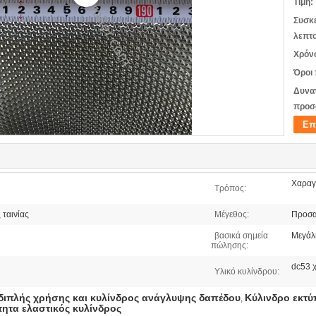
Τιμή:
Συσκ
λεπτο
Χρόν
Όροι
Δυνα
προσ
Επ
Χαραγμ
Τρόπος:
 ταινίας
Μέγεθος:
Προσα
βασικά σημεία
Μεγάλ
πώλησης:
dc53 
Υλικό κυλίνδρου:
 διπλής χρήσης και κυλίνδρος ανάγλυψης δαπέδου
Κύλινδρο εκτύ
,
ητα ελαστικός κυλίνδρος