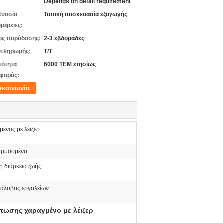
Depends on detail requirement
ευασία
Τυπική συσκευασία εξαγωγής
μέρειες:
ος παράδοσης:
2-3 εβδομάδες
 πληρωμής:
T/T
τότητα
6000 ΤΕΜ ετησίως
φοράς:
ικοινωνία
ένος με λέιζερ
ρμοσμένο
η διάρκεια ζωής
χάλυβας εργαλείων
πωσης χαραγμένο με λέιζερ
,