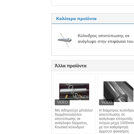
Καλύτερα προϊόντα
Κύλινδρος αποτύπωσης σε
ανάγλυφο στην επιφάνεια του
πίνακα πλαστικού αφρού
Άλλα προϊόντα
Μη σιδηρούχο μέταλλο/
Η διάμετρος κυλίνδρ
δερμάτινοι/ρόλοι
αποτύπωσης σε
αποτύπωσης σε
ανάγλυφο επιτροπής
ανάγλυφο δέρματος,
τοίχων μέχρι 1000m
Knurled κύλινδροι
με τον καθρέφτη/η
άμμος/ο ψεκασμός