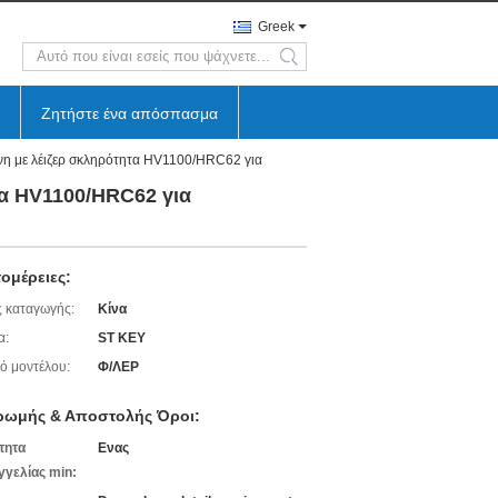
Greek
search
Ζητήστε ένα απόσπασμα
νη με λέιζερ σκληρότητα HV1100/HRC62 για
τα HV1100/HRC62 για
ομέρειες:
 καταγωγής:
Κίνα
α:
ST KEY
ό μοντέλου:
Φ/ΛΕΡ
ρωμής & Αποστολής Όροι:
τητα
Ενας
γελίας min: