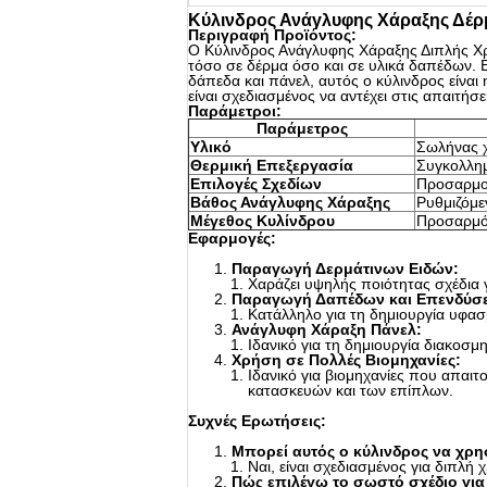
Κύλινδρος Ανάγλυφης Χάραξης Δέρ
Περιγραφή Προϊόντος:
Ο Κύλινδρος Ανάγλυφης Χάραξης Διπλής Χρ
τόσο σε δέρμα όσο και σε υλικά δαπέδων. Ε
δάπεδα και πάνελ, αυτός ο κύλινδρος είνα
είναι σχεδιασμένος να αντέχει στις απαιτ
Παράμετροι:
Παράμετρος
Υλικό
Σωλήνας 
Θερμική Επεξεργασία
Συγκολλημ
Επιλογές Σχεδίων
Προσαρμοσ
Βάθος Ανάγλυφης Χάραξης
Ρυθμιζόμε
Μέγεθος Κυλίνδρου
Προσαρμόσ
Εφαρμογές:
Παραγωγή Δερμάτινων Ειδών:
Χαράζει υψηλής ποιότητας σχέδια γ
Παραγωγή Δαπέδων και Επενδύσ
Κατάλληλο για τη δημιουργία υφασ
Ανάγλυφη Χάραξη Πάνελ:
Ιδανικό για τη δημιουργία διακοσμ
Χρήση σε Πολλές Βιομηχανίες:
Ιδανικό για βιομηχανίες που απαι
κατασκευών και των επίπλων.
Συχνές Ερωτήσεις:
Μπορεί αυτός ο κύλινδρος να χρη
Ναι, είναι σχεδιασμένος για διπλή
Πώς επιλέγω το σωστό σχέδιο για 