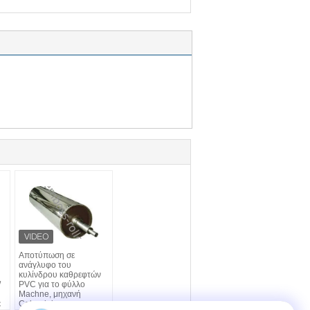
Αποτύπωση σε
ανάγλυφο του
κυλίνδρου καθρεφτών
/
PVC για το φύλλο
Machne, μηχανή
ε
Calendeing