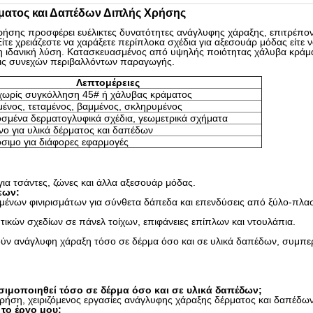
ματος και Δαπέδων Διπλής Χρήσης
ήσης προσφέρει ευέλικτες δυνατότητες ανάγλυφης χάραξης, επιτρέπον
ίτε χρειάζεστε να χαράξετε περίπλοκα σχέδια για αξεσουάρ μόδας είτε 
ι η ιδανική λύση. Κατασκευασμένος από υψηλής ποιότητας χάλυβα κράμα
ήσεις συνεχών περιβαλλόντων παραγωγής.
Λεπτομέρειες
χωρίς συγκόλληση 45# ή χάλυβας κράματος
ένος, τεταμένος, βαμμένος, σκληρυμένος
μένα δερματογλυφικά σχέδια, γεωμετρικά σχήματα
νο για υλικά δέρματος και δαπέδων
ιμο για διάφορες εφαρμογές
ια τσάντες, ζώνες και άλλα αξεσουάρ μόδας.
εων:
μένων φινιρισμάτων για σύνθετα δάπεδα και επενδύσεις από ξύλο-πλασ
ητικών σχεδίων σε πάνελ τοίχων, επιφάνειες επίπλων και ντουλάπια.
τούν ανάγλυφη χάραξη τόσο σε δέρμα όσο και σε υλικά δαπέδων, συμπ
σιμοποιηθεί τόσο σε δέρμα όσο και σε υλικά δαπέδων;
 χρήση, χειριζόμενος εργασίες ανάγλυφης χάραξης δέρματος και δαπέδων
το έργο μου;