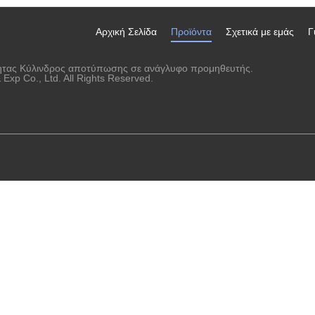
ανάγλυφο δέρματος
Αρχική Σελίδα
Προϊόντα
Σχετικά με εμάς
Γ
τητας Κύλινδρος αποτύπωσης σε ανάγλυφο προμηθευτής.
xp Co., Ltd. All Rights Reserved.