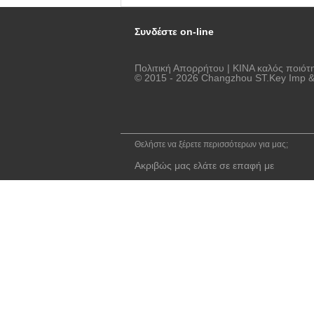
τελειώνουν
Συνδέστε on-line
Πολιτική Απορρήτου
| ΚΙΝΑ καλός ποιό
© 2015 - 2026 Changzhou ST.Key Imp & E
Θελήστε να ξέρετε περισσότερων για μας;
Ακριβώς μας ελάτε σε επαφή με