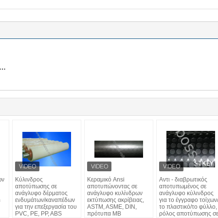
ων
Κύλινδρος
Κεραμικό Ansi
Αντι - διαβρωτικός
αποτύπωσης σε
αποτυπώνοντας σε
αποτυπωμένος σε
ανάγλυφο δέρματος
ανάγλυφο κυλίνδρων
ανάγλυφο κύλινδρος
m
ενδυμάτων/καναπέδων
εκτύπωσης ακρίβειας,
για το έγγραφο τοίχων
για την επεξεργασία του
ASTM, ASME, DIN,
το πλαστικό/το φύλλο,
PVC, PE, PP, ABS
πρότυπα ΜΒ
ρόλος αποτύπωσης σ