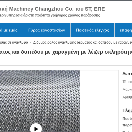
ική Machiney Changzhou Co. του ST, ΕΠΕ
ερη υπηρεσία άριστη ποιότητα γρήγορος χρόνος παράδοσης
κά με εμάς
Γύρος εργοστασίων
Ποιοτικός έλεγχος
επαφή
σης σε ανάγλυφο
Δίδυμος ρόλος ανάγλυψης δέρματος και δαπέδου με χαραγμέ
τος και δαπέδου με χαραγμένη με λέιζερ σκληρότη
Λεπτ
Τόπος
Μάρκ
Αριθμ
Πλη
Ποσό
παραγ