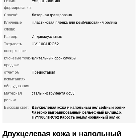
Режим
Умирать кастинг
формирования:
Способ:
Лазерная гравирована
Ключевые
Пластиковая пленка для ремблирования ролика
слова:
Размер:
Индивидуальные
Твердость
HV1100/HRC62
поверхности:
ключевые точки
Длительный срок службы
продажи:
отчет об
Предоставил
испытаниях
оборудования:
Материал
сталь инструмента dc53
ролика:
Двухцелевая кожа и напольный рельефный ролик
Высокий свет:
,
Лазерно выгравированный рельефный цилиндр
,
HV1100/HRC62 Карость ремблированный ролик
Двухцелевая кожа и напольный