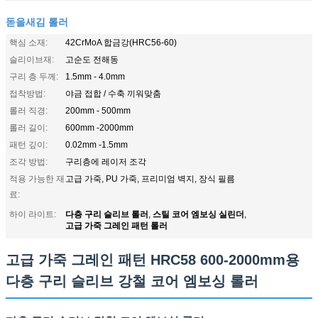
돋을새김 롤러
핵심 소재:
42CrMoA 합금강(HRC56-60)
슬리이브재:
고순도 전해동
구리 층 두께:
1.5mm - 4.0mm
접착방법:
야금 접합 / 수축 끼워맞춤
롤러 직경:
200mm - 500mm
롤러 길이:
600mm -2000mm
패턴 깊이:
0.02mm -1.5mm
조각 방법:
구리층에 레이저 조각
적용 가능한 재
고급 가죽, PU 가죽, 프리미엄 벽지, 장식 필름
료:
다층 구리 슬리브 롤러
스틸 코어 엠보싱 실린더
하이 라이트:
,
,
고급 가죽 그레인 패턴 롤러
고급 가죽 그레인 패턴 HRC58 600-2000mm용
다층 구리 슬리브 강철 코어 엠보싱 롤러