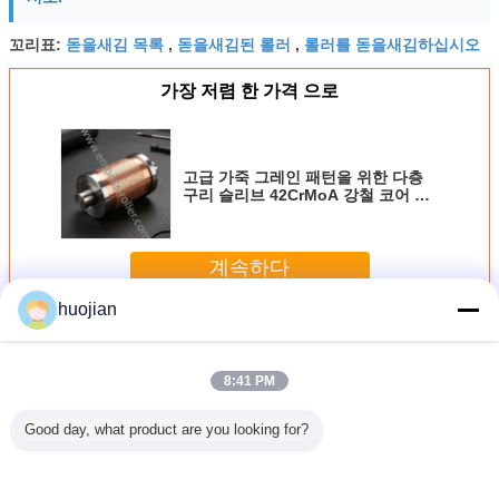
돋을새김 목록
돋을새김된 롤러
롤러를 돋을새김하십시오
꼬리표:
,
,
가장 저렴 한 가격 으로
고급 가죽 그레인 패턴을 위한 다층
구리 슬리브 42CrMoA 강철 코어 레
이저 새겨진 엠보싱 롤러
계속하다
huojian
돋을새김 롤러
더 많은 것
8:41 PM
Good day, what product are you looking for?
/살포 끝
PVC의 PE, PP의
정확도 세라믹 인
반대로 - 벽 종이/플
플라스틱 
0mm까지
아BS의 가공을 위
쇄 돋을새김 롤러
라스틱/장, 가죽 돋
의 표면에
을새김 롤
한 의복/소파 가죽
ANSI, ASTM,
을새김 목록을 위
김 