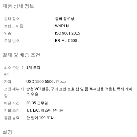
제품 상세 정보
원래 장소:
중국 장쑤성
브랜드 이름:
WNRLN
인증:
ISO 9001:2015
모델 번호:
ER-ML-C600
결제 및 배송 조건
최소 주문 수
1개 조각
량:
가격:
USD 1500-5500 / Piece
포장 세부 사
방청 VCI 필름, 구리 표면 보호 랩 및 폼 쿠셔닝을 적용한 목재 케이
스 수출
항:
배달 시간:
20-35 근무일
지불 조건:
T/T, L/C, 웨스턴 유니온
공급 능력:
한 달에 100 조각
설명