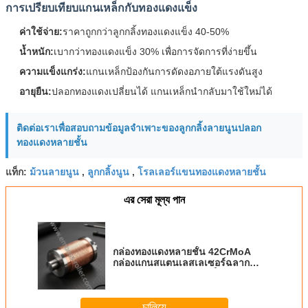
การเปรียบเทียบแกนเหล็กกับทองแดงแข็ง
ค่าใช้จ่าย:
ราคาถูกกว่าลูกกลิ้งทองแดงแข็ง 40-50%
น้ำหนัก:
เบากว่าทองแดงแข็ง 30% เพื่อการจัดการที่ง่ายขึ้น
ความแข็งแกร่ง:
แกนเหล็กป้องกันการดัดงอภายใต้แรงดันสูง
อายุยืน:
ปลอกทองแดงเปลี่ยนได้ แกนเหล็กนำกลับมาใช้ใหม่ได้
ติดต่อเราเพื่อสอบถามข้อมูลจำเพาะของลูกกลิ้งลายนูนปลอก
ทองแดงหลายชั้น
ม้วนลายนูน
ลูกกลิ้งนูน
โรลเลอร์แขนทองแดงหลายชั้น
แท็ก:
,
,
এর সেরা মূল্য পান
กล่องทองแดงหลายชั้น 42CrMoA
กล่องแกนสแตนเลสเลเซอร์ฉลาก
เลเซอร์สําหรับรูปทรงเมล็ดหนัง
ละเอียด
চালিয়ে