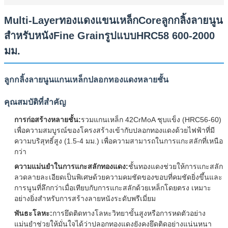
Multi-Layerทองแดงแขนเหล็กCoreลูกกลิ้งลายนูน
สำหรับหนังFine GrainรูปแบบHRC58 600-2000
มม.
ลูกกลิ้งลายนูนแกนเหล็กปลอกทองแดงหลายชั้น
คุณสมบัติที่สำคัญ
การก่อสร้างหลายชั้น:
รวมแกนเหล็ก 42CrMoA ชุบแข็ง (HRC56-60)
เพื่อความสมบูรณ์ของโครงสร้างเข้ากับปลอกทองแดงด้วยไฟฟ้าที่มี
ความบริสุทธิ์สูง (1.5-4 มม.) เพื่อความสามารถในการแกะสลักที่เหนือ
กว่า
ความแม่นยำในการแกะสลักทองแดง:
ชั้นทองแดงช่วยให้การแกะสลัก
ลวดลายละเอียดเป็นพิเศษด้วยความคมชัดของขอบที่คมชัดยิ่งขึ้นและ
การนูนที่ลึกกว่าเมื่อเทียบกับการแกะสลักด้วยเหล็กโดยตรง เหมาะ
อย่างยิ่งสำหรับการสร้างลายหนังระดับพรีเมี่ยม
พันธะโลหะ:
การยึดติดทางโลหะวิทยาขั้นสูงหรือการหดตัวอย่าง
แม่นยำช่วยให้มั่นใจได้ว่าปลอกทองแดงยังคงยึดติดอย่างแน่นหนา