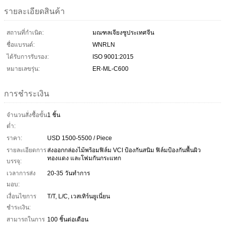
รายละเอียดสินค้า
สถานที่กำเนิด:
มณฑลเจียงซูประเทศจีน
ชื่อแบรนด์:
WNRLN
ได้รับการรับรอง:
ISO 9001:2015
หมายเลขรุ่น:
ER-ML-C600
การชำระเงิน
จำนวนสั่งซื้อขั้น
1 ชิ้น
ต่ำ:
ราคา:
USD 1500-5500 / Piece
รายละเอียดการ
ส่งออกกล่องไม้พร้อมฟิล์ม VCI ป้องกันสนิม ฟิล์มป้องกันพื้นผิว
ทองแดง และโฟมกันกระแทก
บรรจุ:
เวลาการส่ง
20-35 วันทำการ
มอบ:
เงื่อนไขการ
T/T, L/C, เวสเทิร์นยูเนี่ยน
ชำระเงิน:
สามารถในการ
100 ชิ้นต่อเดือน