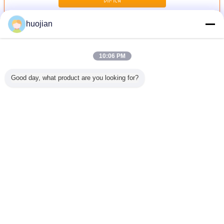
huojian
ลูกกลิ้งลายนูน
มากกว่า
10:06 PM
Good day, what product are you looking for?
ลายนูนลูก
ลูกกลิ้งลายนูน
ความแม่นยำเซรา
ลูกกลิ้งนูนป้องกัน
ลูกกลิ้งล
ส้นผ่า
สำหรับตัดเย็บ
มิกพิมพ์ลายนูนลูก
สนิมสำหรับ
พื้นผิวข
งไม่เกิน
เสื้อผ้า / โซฟาหนัง
กลิ้ง ANSI, ASTM,
กระดาษผนัง /
กรรมกา
 พร้อมผิว
สำหรับการแปรรูป
ASME, DIN, GB
พลาสติก / แผ่นหนัง
พลาส
ทราย / ส
PVC, PE, PP, ABS
มาตรฐาน
ลายนูนม้วน
รย์
เปลี่ยนภาษา
Thai
บ้าน
|
เกี่ยวกับเรา
|
ติดต่อเรา
|
Sitemap
|
Privacy Policy
สก์ท็อปดู
Copyright © 2015 - 2026 Changzhou ST.Key Imp & Exp Co., Ltd.