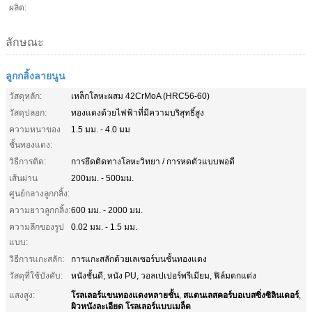
ผลิต:
ลักษณะ
ลูกกลิ้งลายนูน
วัสดุหลัก:
เหล็กโลหะผสม 42CrMoA (HRC56-60)
วัสดุปลอก:
ทองแดงด้วยไฟฟ้าที่มีความบริสุทธิ์สูง
ความหนาของ
1.5 มม. - 4.0 มม
ชั้นทองแดง:
วิธีการติด:
การยึดติดทางโลหะวิทยา / การหดตัวแบบพอดี
เส้นผ่าน
200มม. - 500มม.
ศูนย์กลางลูกกลิ้ง:
ความยาวลูกกลิ้ง:
600 มม. - 2000 มม.
ความลึกของรูป
0.02 มม. - 1.5 มม.
แบบ:
วิธีการแกะสลัก:
การแกะสลักด้วยเลเซอร์บนชั้นทองแดง
วัสดุที่ใช้บังคับ:
หนังชั้นดี, หนัง PU, วอลเปเปอร์พรีเมียม, ฟิล์มตกแต่ง
โรลเลอร์แขนทองแดงหลายชั้น
สแตนเลสคอร์บอเบสซิ่งซิลินเดอร์
แสงสูง:
,
,
ผิวหนังละเอียด โรลเลอร์แบบเมล็ด