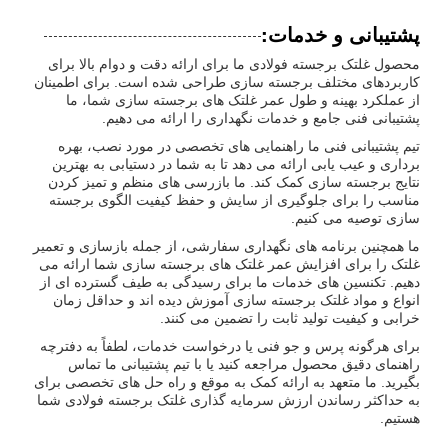
پشتیبانی و خدمات:
محصول غلتک برجسته فولادی ما برای ارائه دقت و دوام بالا برای
کاربردهای مختلف برجسته سازی طراحی شده است. برای اطمینان
از عملکرد بهینه و طول عمر غلتک های برجسته سازی شما، ما
پشتیبانی فنی جامع و خدمات نگهداری را ارائه می دهیم.
تیم پشتیبانی فنی ما راهنمایی های تخصصی در مورد نصب، بهره
برداری و عیب یابی ارائه می دهد تا به شما در دستیابی به بهترین
نتایج برجسته سازی کمک کند. ما بازرسی های منظم و تمیز کردن
مناسب را برای جلوگیری از سایش و حفظ کیفیت الگوی برجسته
سازی توصیه می کنیم.
ما همچنین برنامه های نگهداری سفارشی، از جمله بازسازی و تعمیر
غلتک را برای افزایش عمر غلتک های برجسته سازی شما ارائه می
دهیم. تکنسین های خدمات ما برای رسیدگی به طیف گسترده ای از
انواع و مواد غلتک برجسته سازی آموزش دیده اند و حداقل زمان
خرابی و کیفیت تولید ثابت را تضمین می کنند.
برای هرگونه پرس و جو فنی یا درخواست خدمات، لطفاً به دفترچه
راهنمای دقیق محصول مراجعه کنید یا با تیم پشتیبانی ما تماس
بگیرید. ما متعهد به ارائه کمک به موقع و راه حل های تخصصی برای
به حداکثر رساندن ارزش سرمایه گذاری غلتک برجسته فولادی شما
هستیم.