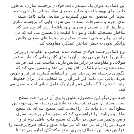
این غلتک به عنوان یک سیلندر بافت فولادی برجسته سازی، به طور
خاص برای بهبود بافت و جذابیت بصری مواد مختلف طراحی شده
است. این محصول به طور گسترده در صنایعی مانند کاغذ، بسته
بندی، چرم و منسوجات استفاده می شود، جایی که برجسته سازی
از طریق اثرات لمسی و بصری بهبود یافته ارزش افزوده می کند.
ساختار مستحکم غلتک و مواد با کیفیت بالا تضمین می کند که می
تواند در برابر سختی استفاده مداوم در محیط های صنعتی چالش
برانگیز بدون به خطر انداختن عملکرد مقاومت کند.
نوع غلتک برجسته فولادی سخت شده، سختی و مقاومت در برابر
سایش را افزایش می دهد و آن را برای کاربردهایی که نیاز به عمر
طولانی و مقاومت در برابر سایش دارند، مناسب می کند. فرآیند
سخت شدن، دوام غلتک را افزایش می دهد و تضمین می کند که
الگوهای برجسته سازی حتی پس از استفاده گسترده نیز تیز و خوش
تعریف باقی می مانند. این امر آن را به انتخابی عالی برای خطوط
تولید با حجم بالا که طول عمر ابزار یک عامل حیاتی است، تبدیل می
کند.
جنبه مهم دیگر این محصول، تطبیق پذیری آن در پرداخت سطح
است. مشتریان می توانند بسته به نیازهای برجسته سازی خود، بین
سطح آینه ای یا مات یکی را انتخاب کنند. سطح آینه ای یک سطح
صاف و بازتابنده را فراهم می کند که منجر به اثر برجسته سازی
واضح و تمیز می شود، در حالی که سطح مات، بافتی نرم تر و
ظریف تر را ارائه می دهد که می تواند عمق و غنای طرح برجسته را
افزایش دهد. این انعطاف پذیری به تولیدکنندگان اجازه می دهد تا