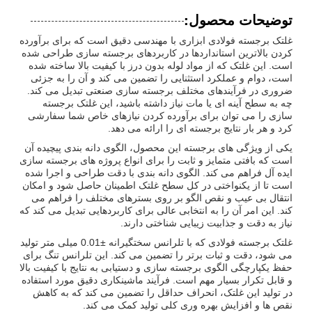
توضیحات محصول:
غلتک برجسته فولادی ابزاری با مهندسی دقیق است که برای برآورده
کردن بالاترین استانداردها در کاربردهای برجسته سازی طراحی شده
است. این غلتک که از مواد لوله بدون درز با کیفیت بالا ساخته شده
است، دوام و عملکرد استثنایی را تضمین می کند و آن را به جزئی
ضروری در فرآیندهای مختلف برجسته سازی صنعتی تبدیل می کند.
چه به سطح آینه ای یا مات نیاز داشته باشید، این غلتک برجسته
سازی را می توان برای برآورده کردن نیازهای خاص شما سفارشی
کرد و هر بار نتایج برجسته ای را ارائه می دهد.
یکی از ویژگی های برجسته این محصول، الگوی دانه بندی پیچیده آن
است که بافتی متمایز و ثابت را برای انواع پروژه های برجسته سازی
ایده آل فراهم می کند. الگوی دانه بندی با دقت طراحی و اجرا شده
است تا از یکنواختی در کل سطح غلتک اطمینان حاصل شود و امکان
انتقال بی عیب و نقص الگو بر روی بسترهای مختلف را فراهم می
کند. این امر آن را به انتخابی عالی برای کاربردهایی تبدیل می کند که
نیاز به دقت و جذابیت زیبایی شناختی دارند.
غلتک برجسته فولادی که با تلرانس سختگیرانه ±0.01 میلی متر تولید
می شود، دقت و ثبات برتر را تضمین می کند. این تلرانس تنگ برای
حفظ یکپارچگی الگوی برجسته سازی و دستیابی به نتایج با کیفیت بالا
و قابل تکرار بسیار مهم است. فرآیند ماشینکاری دقیق مورد استفاده
در تولید این غلتک، انحراف حداقل را تضمین می کند که به کاهش
نقص ها و افزایش بهره وری کلی تولید کمک می کند.