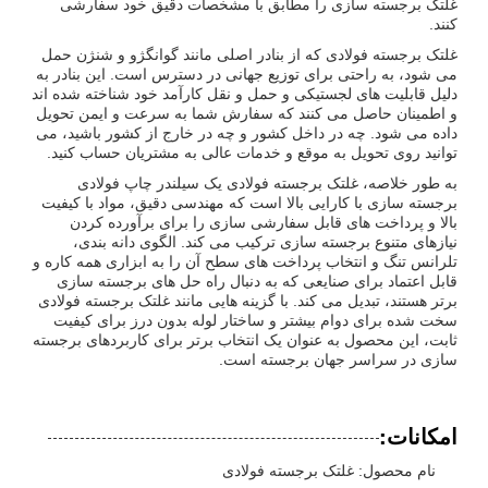
غلتک برجسته سازی را مطابق با مشخصات دقیق خود سفارشی
کنند.
غلتک برجسته فولادی که از بنادر اصلی مانند گوانگژو و شنژن حمل
می شود، به راحتی برای توزیع جهانی در دسترس است. این بنادر به
دلیل قابلیت های لجستیکی و حمل و نقل کارآمد خود شناخته شده اند
و اطمینان حاصل می کنند که سفارش شما به سرعت و ایمن تحویل
داده می شود. چه در داخل کشور و چه در خارج از کشور باشید، می
توانید روی تحویل به موقع و خدمات عالی به مشتریان حساب کنید.
به طور خلاصه، غلتک برجسته فولادی یک سیلندر چاپ فولادی
برجسته سازی با کارایی بالا است که مهندسی دقیق، مواد با کیفیت
بالا و پرداخت های قابل سفارشی سازی را برای برآورده کردن
نیازهای متنوع برجسته سازی ترکیب می کند. الگوی دانه بندی،
تلرانس تنگ و انتخاب پرداخت های سطح آن را به ابزاری همه کاره و
قابل اعتماد برای صنایعی که به دنبال راه حل های برجسته سازی
برتر هستند، تبدیل می کند. با گزینه هایی مانند غلتک برجسته فولادی
سخت شده برای دوام بیشتر و ساختار لوله بدون درز برای کیفیت
ثابت، این محصول به عنوان یک انتخاب برتر برای کاربردهای برجسته
سازی در سراسر جهان برجسته است.
امکانات:
نام محصول: غلتک برجسته فولادی