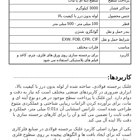
پرداخت سطح
سطح آینه ای یا مات
حداکثر فشار
3000 کیلوگرم
جنس محصول
لوله بدون درز با کیفیت بالا
قطر
100 میلی متر - 500 میلی متر
بندر حمل و نقل
گوانگژو، شنژن
شرایط حمل و نقل
EXW، FOB، CFR، CIF
مناسب
فلزات مختلف
کاربرد
برای برجسته سازی روی ورق های فلزی، چرم، کاغذ و
فیلم های پلاستیکی استفاده می شود
کاربردها:
غلتک برجسته فولادی، ساخته شده از لوله بدون درز با کیفیت بالا،
ابزاری ضروری در کاربردهای صنعتی مختلف است که نیاز به دقت و
دوام دارد. این غلتک با پرداخت سطح موجود در هر دو نوع آینه ای و
مات، برای برآورده کردن الزامات زیبایی شناختی و عملکردی متنوع
طراحی شده است. تلرانس استثنایی آن ±0.01 میلی متر، عملکرد و
دقت ثابت را تضمین می کند و آن را برای کارهای برجسته سازی با
دقت بالا ایده آل می کند.
یکی از موارد اصلی کاربرد غلتک برجسته فولادی در صنایع فلزکاری
است که برای ایجاد بافت ها و الگوهای پیچیده بر روی سطوح فلزی
مختلف استفاده می شود. سیلندر بافت فولادی برجسته سازی به