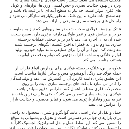
ویژه در بهبود جذابیت بصری و حس لمسی ورق ها، نوارهای و کویل
های فلزی مؤثر است. چه نیاز به سطح آینه ای با براقیت بالا باشد و
چه سطح مات ظریف، این غلتک به طور یکپارچه سازگار می شود و
راه حل های برجسته سازی متنوعی را ارائه می دهد.
غلتک برجسته فولادی سخت شده در سناریوهایی که نیاز به مقاومت
در برابر سایش قوی و عمر طولانی دارند، برتری دارد. سطح سخت
شده آن به آن اجازه می دهد تا در برابر سختی عملیات برجسته
سازی مداوم بدون به خطر انداختن کیفیت الگوهای برجسته شده
مقاومت کند. این امر آن را برای صنایعی مانند تولید خودرو، تولید
لوازم خانگی و ساخت فلزات تزئینی که دوام و دقت در اولویت
هستند، مناسب می کند.
علاوه بر این، غلتک برجسته فولادی برای پردازش انواع فلزات از
جمله فولاد ضد زنگ، آلومینیوم، مس و سایر آلیاژها مناسب است.
این تطبیق پذیری دامنه کاربرد آن را گسترش می دهد و تولیدکنندگان
را قادر می سازد تا بافت های برجسته سازی ثابت را بر روی
محصولات فلزی مختلف اعمال کنند. تلرانس دقیق سیلندر بافت
فولادی برجسته سازی تضمین می کند که حتی ظریف ترین بافت ها
نیز به طور وفادار بازتولید می شوند و تمایز محصول و جذابیت بازار
را افزایش می دهند.
حمل و نقل از بنادر اصلی مانند گوانگژو و شنژن، محصول به راحتی
برای بازارهای جهانی در دسترس است و تحویل و پشتیبانی به موقع
را تضمین می کند. این نقاط حمل و نقل استراتژیک لجستیک کارآمد
را تسهیل می کنند و تولیدکنندگان در سراسر جهان را قادر می سازند