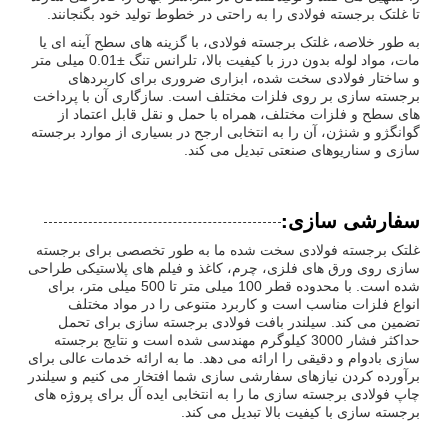
تا غلتک برجسته فولادی را به راحتی در خطوط تولید خود بگنجانند.
به طور خلاصه، غلتک برجسته فولادی، با گزینه های سطح آینه ای یا
مات، مواد لوله بدون درز با کیفیت بالا، تلرانس تنگ ±0.01 میلی متر
و ساختار فولادی سخت شده، ابزاری ضروری برای کاربردهای
برجسته سازی بر روی فلزات مختلف است. سازگاری آن با پرداخت
های سطح و فلزات مختلف، همراه با حمل و نقل قابل اعتماد از
گوانگژو و شنژن، آن را به انتخابی ارجح در بسیاری از موارد برجسته
سازی و سناریوهای صنعتی تبدیل می کند.
سفارشی سازی:
غلتک برجسته فولادی سخت شده ما به طور تخصصی برای برجسته
سازی روی ورق های فلزی، چرم، کاغذ و فیلم های پلاستیکی طراحی
شده است. با محدوده قطر 100 میلی متر تا 500 میلی متر، برای
انواع فلزات مناسب است و کاربرد متنوعی را در مواد مختلف
تضمین می کند. سیلندر بافت فولادی برجسته سازی برای تحمل
حداکثر فشار 3000 کیلوگرم مهندسی شده است و نتایج برجسته
سازی بادوام و دقیقی را ارائه می دهد. ما به ارائه خدمات عالی برای
برآورده کردن نیازهای سفارشی سازی شما افتخار می کنیم و سیلندر
چاپ فولادی برجسته سازی ما را به انتخابی ایده آل برای پروژه های
برجسته سازی با کیفیت بالا تبدیل می کند.