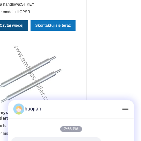
a handlowa:ST KEY
r modelu:HCPSR
Czytaj więcej
Skontaktuj się teraz
huojian
mysłowe stalowe walce o
dardowej grubości do metali
znych, miedzi i mosiądzu
a handlowa:ST KEY
7:56 PM
r modelu:HCPSR