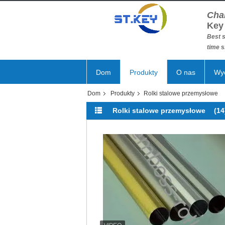
Cha
Key
Best s
time
s
Dom
Produkty
O nas
Wyc
Dom
Produkty
Rolki stalowe przemysłowe
Rolki stalowe przemysłowe
(14