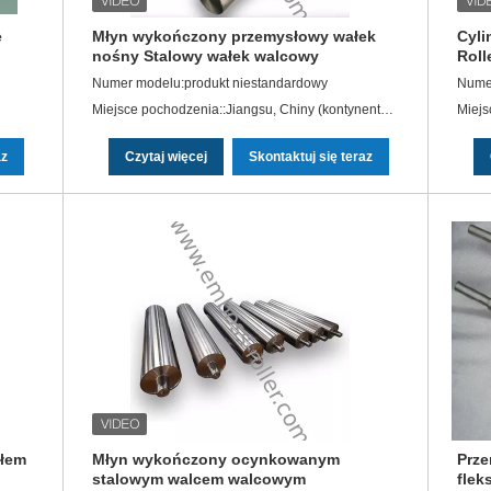
e
Młyn wykończony przemysłowy wałek
Cyli
nośny Stalowy wałek walcowy
Roll
Przemysłowe stalowe rolki
Numer modelu:produkt niestandardowy
Numer
Miejsce pochodzenia::Jiangsu, Chiny (kontynentalne)
az
Czytaj więcej
Skontaktuj się teraz
łem
Młyn wykończony ocynkowanym
Prze
stalowym walcem walcowym
flek