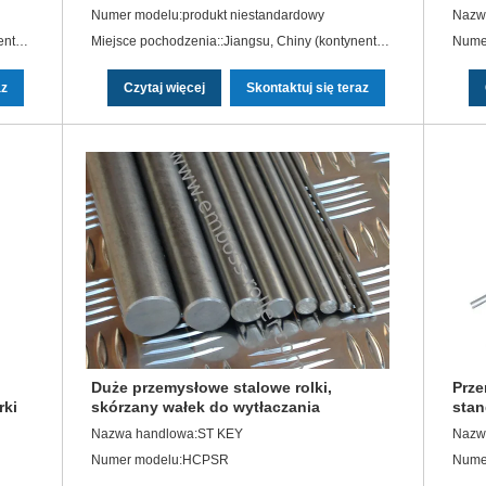
przemysłowym ocynkowanym
Numer modelu:produkt niestandardowy
Nazw
Miejsce pochodzenia::Jiangsu, Chiny (kontynentalne)
Miejsce pochodzenia::Jiangsu, Chiny (kontynentalne)
Nume
az
Czytaj więcej
Skontaktuj się teraz
Duże przemysłowe stalowe rolki,
Prze
rki
skórzany wałek do wytłaczania
stan
żela
Nazwa handlowa:ST KEY
Nazw
Numer modelu:HCPSR
Nume