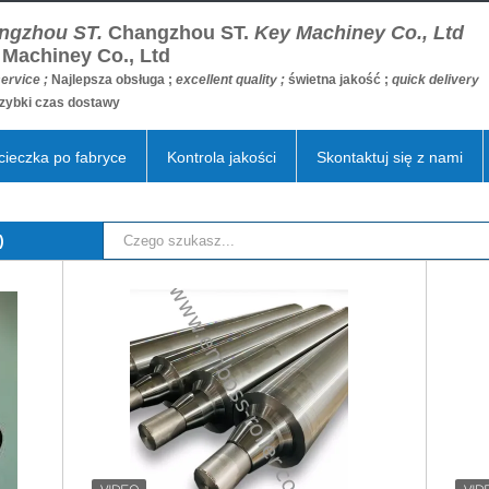
ngzhou ST.
Changzhou ST.
Key Machiney Co., Ltd
 Machiney Co., Ltd
ervice ;
Najlepsza obsługa ;
excellent quality ;
świetna jakość ;
quick delivery
zybki czas dostawy
ieczka po fabryce
Kontrola jakości
Skontaktuj się z nami
)