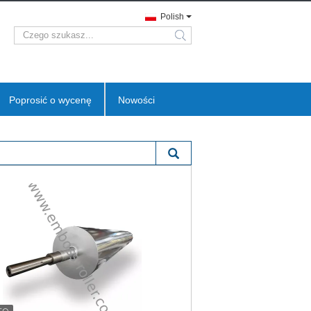
Polish
search
Poprosić o wycenę
Nowości