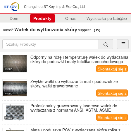
Changzhou ST.Key Imp & Exp Co., Ltd
Dom
Produkty
O nas
Wycieczka po fabryce
>>
Wałek do wytłaczania skóry
Jakość
supplier.
(35)
Odporny na rdzę i temperaturę wałek do wytłaczania
skóry do poduszki i maty fotelika samochodowego
Skontaktuj się z
nami
Zwykłe wałki do wytłaczania mat / poduszek ze
skóry, wałki grawerowane
Skontaktuj się z
nami
Profesjonalny grawerowany laserowo wałek do
wytłaczania z normami ANSI, ASTM, ASME
Skontaktuj się z
nami
Mata / poduszka PCV z wytłaczaną skórą rolką z