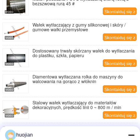
bezszwową rurą 45 #
Skontaktuj się z
nami
Wałek wytłaczający z gumy silikonowej i skóry /
gumowe wałki przemysłowe
Skontaktuj się z
nami
Dostosowany trwały skórzany wałek do wytłaczania
do plastiku, szkła, papieru
Skontaktuj się z
nami
Diamentowa wytłaczana rolka do maszyny do
walcowania na gorąco z włóknin
Skontaktuj się z
nami
Stalowy wałek wytłaczający do materiałów
dekoracyjnych, prędkość linii 0 ~ 800 m / min
Skontaktuj się z
nami
Międzynarodowy standardowy wytłaczany skórzany
wałek, wałek dywanowy z PCV do niestandardowego
huojian
wzoru grawerowania