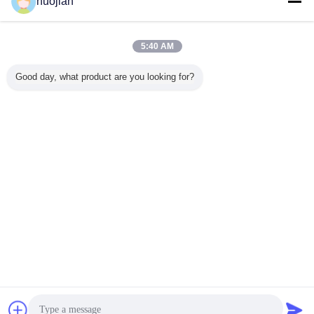
huojian
ติดต่อเรา
ลูกกลิ้งลายนูนหนังพลาสติกสำหรับปรับขนาดและ
ระบายสี / ลูกกลิ้ง Anilox
5:40 AM
ติดต่อเรา
Good day, what product are you looking for?
1 / 4
เปลี่ยนภาษา
Thai
บ้าน
|
เกี่ยวกับเรา
|
ติดต่อเรา
|
แผนผังเว็บไซต์
|
Privacy Policy
สก์ท็อปดู
Copyright © 2015 - 2026 Changzhou ST.Key Imp & Exp Co., Ltd.
All rights reserved.
การพูดคุย
ขออ้าง