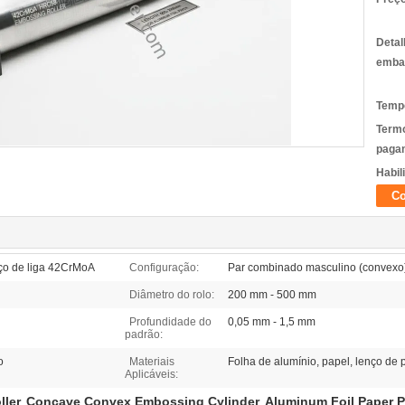
Detal
emba
Tempo
Term
paga
Habil
Co
ço de liga 42CrMoA
Configuração:
Par combinado masculino (convexo)
Diâmetro do rolo:
200 mm - 500 mm
Profundidade do
0,05 mm - 1,5 mm
padrão:
o
Materiais
Folha de alumínio, papel, lenço de p
Aplicáveis:
ller
Concave Convex Embossing Cylinder
Aluminum Foil Paper Pa
,
,