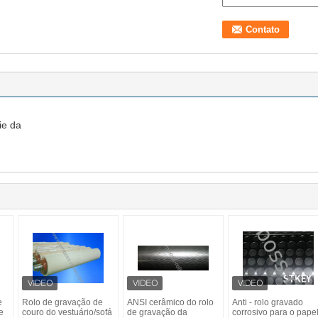
ie da
e
Rolo de gravação de
ANSI cerâmico do rolo
Anti - rolo gravado
e
couro do vestuário/sofá
de gravação da
corrosivo para o pape