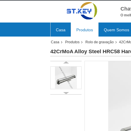
Cha
O melh
Casa
Produtos
Quem Somos
Casa
Produtos
Rolo de gravação
42CrMo
42CrMoA Alloy Steel HRC58 Har