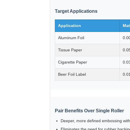
Target Applications
Application
Mat
Aluminum Foil
0.0
Tissue Paper
0.0
Cigarette Paper
0.0
Beer Foil Label
0.0
Pair Benefits Over Single Roller
Deeper, more defined embossing with
Eliminates the need for rubber backing