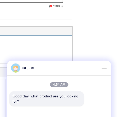
(
0
/ 3000)
huojian
4:54 AM
Good day, what product are you looking 
for?
Rolo de gravação do
l
espelho do PVC para a