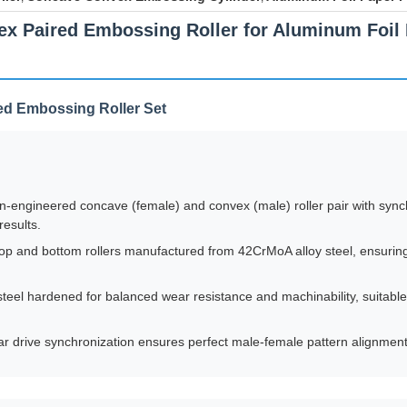
vex Paired Embossing Roller for Aluminum Foi
ed Embossing Roller Set
n-engineered concave (female) and convex (male) roller pair with synch
results.
op and bottom rollers manufactured from 42CrMoA alloy steel, ensuring
eel hardened for balanced wear resistance and machinability, suitable 
 drive synchronization ensures perfect male-female pattern alignment 