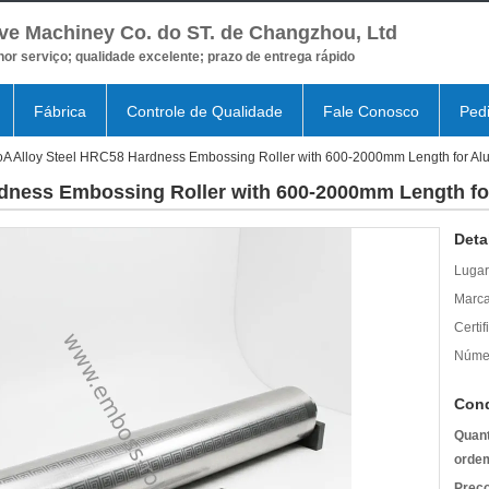
ve Machiney Co. do ST. de Changzhou, Ltd
or serviço; qualidade excelente; prazo de entrega rápido
Fábrica
Controle de Qualidade
Fale Conosco
Ped
A Alloy Steel HRC58 Hardness Embossing Roller with 600-2000mm Length for Al
dness Embossing Roller with 600-2000mm Length fo
Deta
Lugar
Marca
Certif
Númer
Cond
Quant
orde
Preço