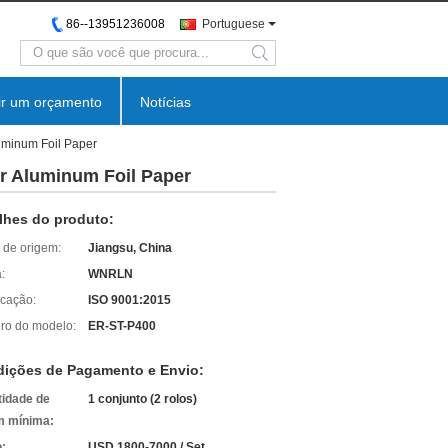
86--13951236008
Portuguese
search
ir um orçamento
Notícias
uminum Foil Paper
r Aluminum Foil Paper
lhes do produto:
 de origem:
Jiangsu, China
:
WNRLN
icação:
ISO 9001:2015
o do modelo:
ER-ST-P400
ições de Pagamento e Envio:
idade de
1 conjunto (2 rolos)
m mínima:
:
USD 1800-7000 / Set