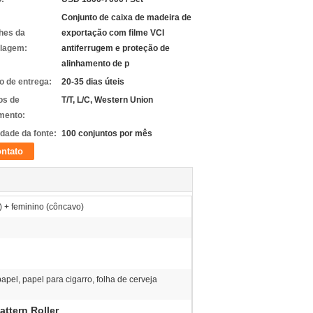
Conjunto de caixa de madeira de
hes da
exportação com filme VCI
lagem:
antiferrugem e proteção de
alinhamento de p
 de entrega:
20-35 dias úteis
os de
T/T, L/C, Western Union
mento:
idade da fonte:
100 conjuntos por mês
ntato
 + feminino (côncavo)
apel, papel para cigarro, folha de cerveja
ttern Roller