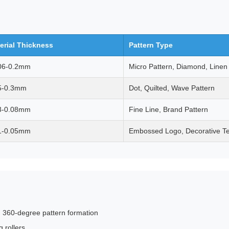
erial Thickness
Pattern Type
06-0.2mm
Micro Pattern, Diamond, Linen
5-0.3mm
Dot, Quilted, Wave Pattern
3-0.08mm
Fine Line, Brand Pattern
1-0.05mm
Embossed Logo, Decorative Te
 360-degree pattern formation
 rollers