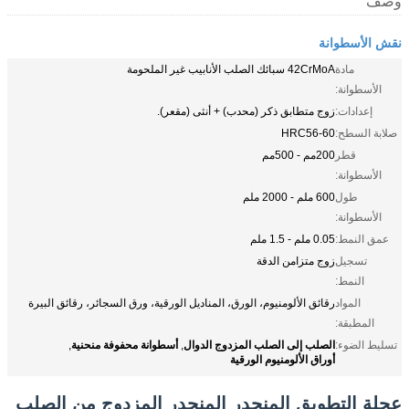
وصف
نقش الأسطوانة
مادة
42CrMoA سبائك الصلب الأنابيب غير الملحومة
الأسطوانة:
إعدادات:
زوج متطابق ذكر (محدب) + أنثى (مقعر).
صلابة السطح:
HRC56-60
قطر
200مم - 500مم
الأسطوانة:
طول
600 ملم - 2000 ملم
الأسطوانة:
عمق النمط:
0.05 ملم - 1.5 ملم
تسجيل
زوج متزامن الدقة
النمط:
المواد
رقائق الألومنيوم، الورق، المناديل الورقية، ورق السجائر، رقائق البيرة
المطبقة:
الصلب إلى الصلب المزدوج الدوال
أسطوانة محفوفة منحنية
تسليط الضوء:
,
,
أوراق الألومنيوم الورقية
عجلة التطويق المنحدر المنحدر المزدوج من الصلب