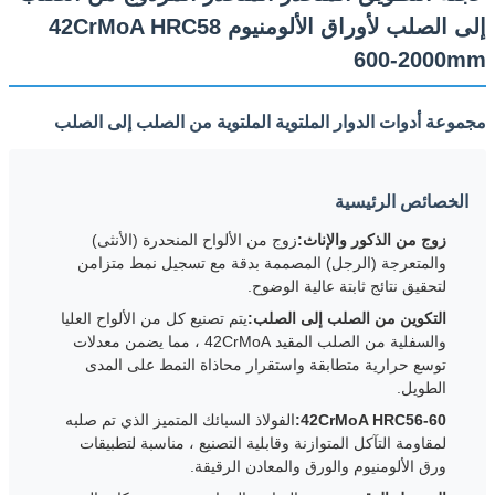
إلى الصلب لأوراق الألومنيوم 42CrMoA HRC58
600-2000mm
مجموعة أدوات الدوار الملتوية الملتوية من الصلب إلى الصلب
الخصائص الرئيسية
زوج من الذكور والإناث:
زوج من الألواح المنحدرة (الأنثى)
والمتعرجة (الرجل) المصممة بدقة مع تسجيل نمط متزامن
لتحقيق نتائج ثابتة عالية الوضوح.
التكوين من الصلب إلى الصلب:
يتم تصنيع كل من الألواح العليا
والسفلية من الصلب المقيد 42CrMoA ، مما يضمن معدلات
توسع حرارية متطابقة واستقرار محاذاة النمط على المدى
الطويل.
42CrMoA HRC56-60:
الفولاذ السبائك المتميز الذي تم صلبه
لمقاومة التآكل المتوازنة وقابلية التصنيع ، مناسبة لتطبيقات
ورق الألومنيوم والورق والمعادن الرقيقة.