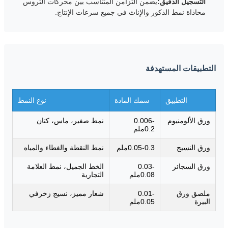
التسجيل الدقيق:
يضمن التزامن المتناسب بين محركات التروس
محاذاة نمط الذكور والإناث في جميع سرعات الإنتاج.
التطبيقات المستهدفة
التطبيق
سمك المادة
نوع النمط
ورق الألومنيوم
0.006-
نمط صغير، ماس، كتان
0.2ملم
ورق النسيج
0.05-0.3ملم
نمط النقطة والغطاء والمياه
ورق السجائر
0.03-
الخط الجميل، نمط العلامة
0.08ملم
التجارية
ملصق ورق
0.01-
شعار مميز، نسيج زخرفي
البيرة
0.05ملم