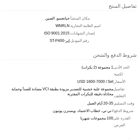
تفاصيل المنتج
مكان المنشأ:
جيانغسو، الصين
اسم العلامة التجارية:
WNRLN
إصدار الشهادات:
ISO 9001:2015
رقم الموديل:
إير-ST-P400
شروط الدفع والشحن
الحد الأدنى
1 مجموعة (2 بكرات)
لكمية:
الأسعار:
USD 1800-7000 / Set
تفاصيل
مجموعة علبة خشبية للتصدير مزودة بطبقة VCI مضادة للصدأ وحماية
محاذاة دقيقة للبكرات المقترنة
التغليف:
وقت التسليم:
20-35 أيام العمل
شروط الدفع:
/ تي تي، خطاب الاعتماد، ويسترن يونيون
القدرة على
100 مجموعات شهريا
العرض: