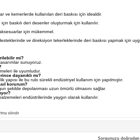
ar ve kemerlerde kullanılan deri baskısı için idealdir.
için baskılı deri desenler oluşturmak için kullanılır.
ri aksesuarlar için mükemmel.
 desteklerinde ve direksiyon tekerleklerinde deri baskısı yapmak için uy
ilebilir mi?
l tasarımlar sunuyoruz.
?
eleri ile uyumludur.
erince dayanıklı mı?
lik yapısı ile bu rulo sürekli endüstriyel kullanım için yapılmıştır.
asıl korurum?
gun şekilde depolanması uzun ömürlü olmasını sağlar.
ıyor?
lzemeleri endüstrilerinde yaygın olarak kullanılır.
tma silindir
Sorgunuzu doğrudan 