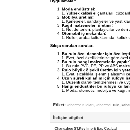
Uygulamalar:
Moda endüstrisi:
Yüksek kaliteli el çantaları, cüzdanl
Mobilya üretimi:
Kanepeler, sandalyeler ve yastıklar 
Kağıt malzemeleri üretimi:
Not defterleri, planlayıcılar ve de
Otomobil iç mekanları:
Roller, araba koltuklarında, koltuk
Sıkça sorulan sorular:
Bu rulo özel desenler için özelleştir
Evet, özel özelliklerinize göre öze
Bu rulo hangi malzemelerle yapılır
Bu rulo PVC, PE, PP ve ABS malzem
Rulo büyük ölçekli üretim için yet
Evet, sıcaklıkla işlenmiş alaşımlı çe
Uzun süreli kullanım için ruloyu n
Düzenli olarak temizlenmesi ve uy
Hangi endüstriler bu ruloyu kullan
Moda, otomotiv, mobilya ve kağıt ma
,
,
Etiket:
kabartma ruloları
kabartmalı rulo
kabar
İletişim bilgileri
Changzhou ST.Key Imp & Exp Co., Ltd