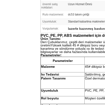
önemli satış
Uzun Hizmet Ömrü
noktaları:
Rulo malzemesi:
dc53 takım çeliği
Uyumluluk:
Standart kabartma makineler
lazerle kazınmış baskın
Vurgulamak:
PVC, PE, PP, ABS malzemeleri için d
Ürün Tanımı:
Deri Çubuklarımız, çeşitli deri malzemeler
üretimiYüksek kaliteli 45 # dikişsiz boru vey
karartma ve söndürme yoluyla ısı ile tedavi
bilgisayarlar ve daha fazlasında kullanılabil
Parametreler:
Parametreler
Malzeme
45# dikişsiz b
Isı Tedavisi
Saldırılmış, g
Patern Tasarımı
Özel dermatog
Uyumluluk
PVC, PE, PP,
Rol boyutu
Müşteri özellik