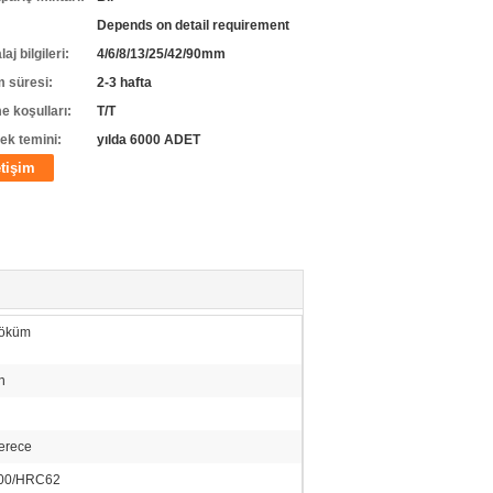
Depends on detail requirement
j bilgileri:
4/6/8/13/25/42/90mm
m süresi:
2-3 hafta
 koşulları:
T/T
ek temini:
yılda 6000 ADET
etişim
Döküm
n
erece
00/HRC62