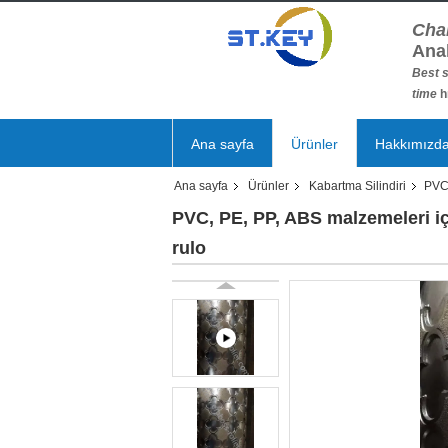
Cha
Ana
Best s
time
h
Ana sayfa
Ürünler
Hakkımızd
Ana sayfa
Ürünler
Kabartma Silindiri
PVC,
PVC, PE, PP, ABS malzemeleri içi
rulo