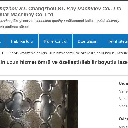
ngzhou ST.
Changzhou ST.
Key Machiney Co., Ltd
htar Machiney Co, Ltd
ervice ;
En iyi servis ;
excellent quality ;
mükemmel kalite ;
quick delivery
ızlı teslimat süresi
a
Fabrika turu
Kalite kontrol
Bize ulaşın
Teklif isteği
 PE, PP, ABS malzemeleri için uzun hizmet ömrü ve özelleştirilebilir boyutlu lazerl
n uzun hizmet ömrü ve özelleştirilebilir boyutlu laz
Ürün 
Menşe
Marka
Model
Ödem
Min s