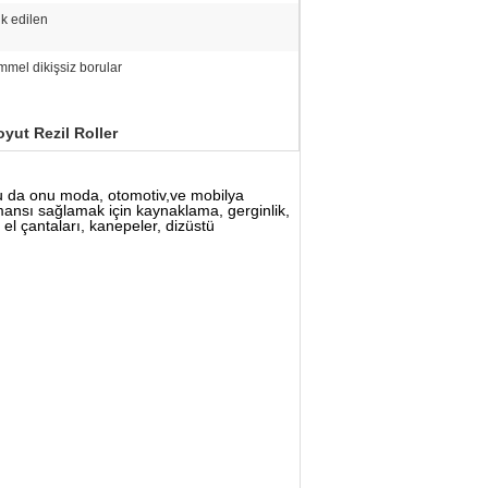
k edilen
mel dikişsiz borular
Boyut Rezil Roller
 Bu da onu moda, otomotiv,ve mobilya
ormansı sağlamak için kaynaklama, gerginlik,
el çantaları, kanepeler, dizüstü