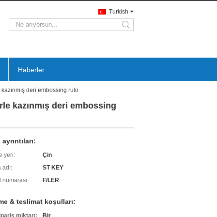
Turkish
search
Haberler
e kazınmış deri embossing rulo
erle kazınmış deri embossing
ayrıntıları:
 yeri:
Çin
 adı:
ST KEY
 numarası:
F/LER
e & teslimat koşulları:
ipariş miktarı:
Bir