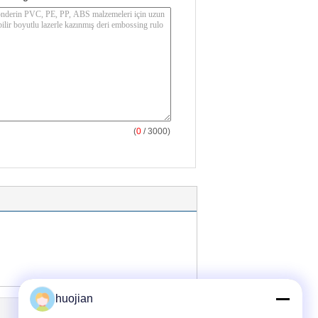
(
0
/ 3000)
huojian