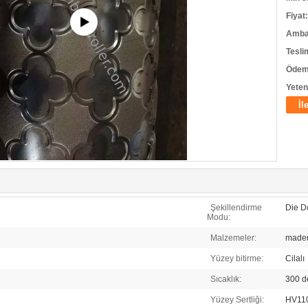
Fiyat:
Ambala
Tesli
Ödeme
Yeten
İl
Şekillendirme
Die 
Modu:
Malzemeler:
made
Yüzey bitirme:
Cilalı
Sıcaklık:
300 d
Yüzey Sertliği:
HV11