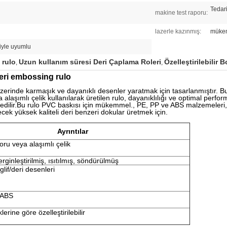
Tedari
makine test raporu:
lazerle kazınmış:
mükem
iyle uyumlu
 rulo
Uzun kullanım süresi Deri Çaplama Roleri
Özelleştirilebilir 
,
,
eri embossing rulo
 üzerinde karmaşık ve dayanıklı desenler yaratmak için tasarlanmıştır.
a alaşımlı çelik kullanılarak üretilen rulo, dayanıklılığı ve optimal perf
 edilir.Bu rulo PVC baskısı için mükemmel., PE, PP ve ABS malzemeleri, 
ecek yüksek kaliteli deri benzeri dokular üretmek için.
Ayrıntılar
oru veya alaşımlı çelik
erginleştirilmiş, ısıtılmış, söndürülmüş
lif/deri desenleri
 ABS
lerine göre özelleştirilebilir