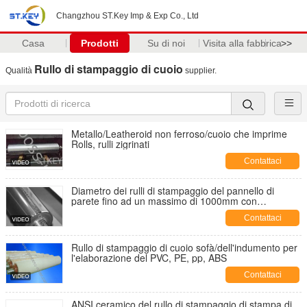
Changzhou ST.Key Imp & Exp Co., Ltd
Casa
Prodotti
Su di noi
Visita alla fabbrica
>>
Rullo di stampaggio di cuoio
Qualità
supplier.
Metallo/Leatheroid non ferroso/cuoio che imprime
Rolls, rulli zigrinati
Contattaci
Diametro dei rulli di stampaggio del pannello di
parete fino ad un massimo di 1000mm con
rivestimento dello specchio/sabbia/spruzzo
Contattaci
Rullo di stampaggio di cuoio sofà/dell'indumento per
l'elaborazione del PVC, PE, pp, ABS
Contattaci
ANSI ceramico del rullo di stampaggio di stampa di