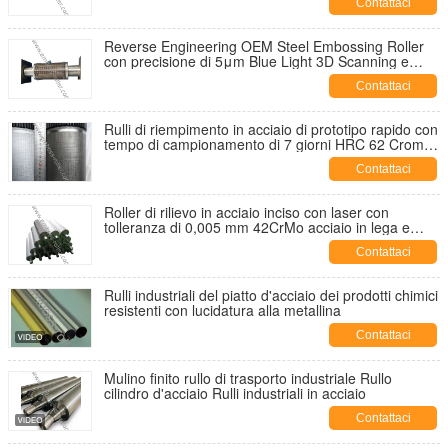
Contattaci
Reverse Engineering OEM Steel Embossing Roller
con precisione di 5μm Blue Light 3D Scanning e
verifica del 98% di corrispondenza dei modelli
Contattaci
Rulli di riempimento in acciaio di prototipo rapido con
tempo di campionamento di 7 giorni HRC 62 Cromo
duro 45# tubo senza cuciture
Contattaci
Roller di rilievo in acciaio inciso con laser con
tolleranza di 0,005 mm 42CrMo acciaio in lega e
durezza HRC 58-64
Contattaci
Rulli industriali del piatto d'acciaio dei prodotti chimici
resistenti con lucidatura alla metallina
Contattaci
Mulino finito rullo di trasporto industriale Rullo
cilindro d'acciaio Rulli industriali in acciaio
Contattaci