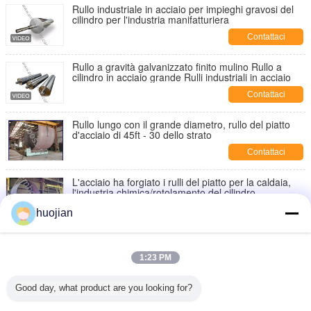
Rullo industriale in acciaio per impieghi gravosi del
cilindro per l'industria manifatturiera
Contattaci
Rullo a gravità galvanizzato finito mulino Rullo a
cilindro in acciaio grande Rulli industriali in acciaio
Contattaci
Rullo lungo con il grande diametro, rullo del piatto
d'acciaio di 45ft - 30 dello strato
Contattaci
L'acciaio ha forgiato i rulli del piatto per la caldaia,
l'industria chimica/rotolamento del cilindro
Contattaci
huojian
Bordo d'acciaio a forma di rulli universali del piatto di
potenza idraulica nel cilindro, modello di U
1:23 PM
Contattaci
Good day, what product are you looking for?
Quattro - rulli a macchina simmetrici del piatto del
rullo con il sistema di emergenza