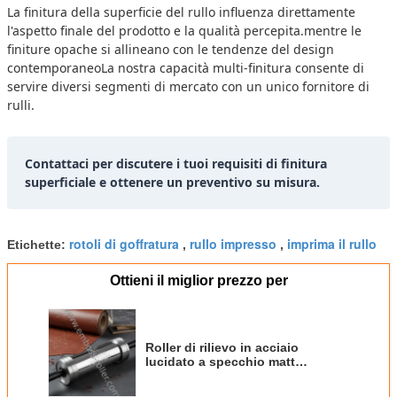
La finitura della superficie del rullo influenza direttamente
l'aspetto finale del prodotto e la qualità percepita.mentre le
finiture opache si allineano con le tendenze del design
contemporaneoLa nostra capacità multi-finitura consente di
servire diversi segmenti di mercato con un unico fornitore di
rulli.
Contattaci per discutere i tuoi requisiti di finitura
superficiale e ottenere un preventivo su misura.
rotoli di goffratura
rullo impresso
imprima il rullo
Etichette:
,
,
Ottieni il miglior prezzo per
Roller di rilievo in acciaio
lucidato a specchio matt
spazzolato per finitura di
pavimenti in carta da parati in