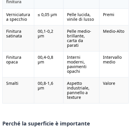
finitura
Verniciatura
≤ 0,05 μm
Pelle lucida,
Premi
a specchio
vinile di lusso
Finitura
00,1-0,2
Pelle medio-
Medio-Alto
satinata
μm
brillante,
carta da
parati
Finitura
00,4-0,8
Interni
Intervallo
opaca
μm
moderni,
medio
pavimenti
opachi
Smalti
00,8-1,6
Aspetto
Valore
μm
industriale,
pannello a
texture
Perché la superficie è importante