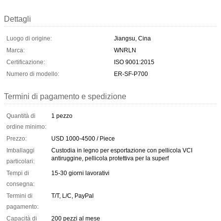
Dettagli
Luogo di origine:
Jiangsu, Cina
Marca:
WNRLN
Certificazione:
ISO 9001:2015
Numero di modello:
ER-SF-P700
Termini di pagamento e spedizione
Quantità di
1 pezzo
ordine minimo:
Prezzo:
USD 1000-4500 / Piece
Imballaggi
Custodia in legno per esportazione con pellicola VCI
antiruggine, pellicola protettiva per la superf
particolari:
Tempi di
15-30 giorni lavorativi
consegna:
Termini di
T/T, L/C, PayPal
pagamento:
Capacità di
200 pezzi al mese