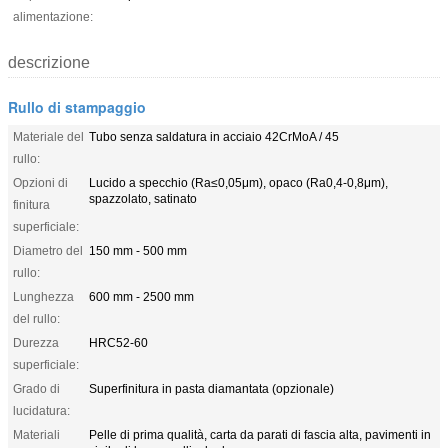
alimentazione:
descrizione
Rullo di stampaggio
Materiale del
Tubo senza saldatura in acciaio 42CrMoA / 45
rullo:
Opzioni di
Lucido a specchio (Ra≤0,05μm), opaco (Ra0,4-0,8μm),
spazzolato, satinato
finitura
superficiale:
Diametro del
150 mm - 500 mm
rullo:
Lunghezza
600 mm - 2500 mm
del rullo:
Durezza
HRC52-60
superficiale:
Grado di
Superfinitura in pasta diamantata (opzionale)
lucidatura:
Materiali
Pelle di prima qualità, carta da parati di fascia alta, pavimenti in