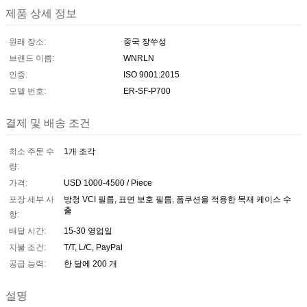
제품 상세 정보
원래 장소:
중국 장쑤성
브랜드 이름:
WNRLN
인증:
ISO 9001:2015
모델 번호:
ER-SF-P700
결제 및 배송 조건
최소 주문 수
1개 조각
량:
가격:
USD 1000-4500 / Piece
포장 세부 사
방청 VCI 필름, 표면 보호 필름, 폼쿠션을 적용한 목재 케이스 수
출
항:
배달 시간:
15-30 영업일
지불 조건:
T/T, L/C, PayPal
공급 능력:
한 달에 200 개
설명