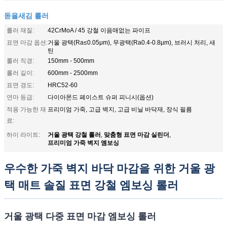
돋을새김 롤러
롤러 재질:
42CrMoA / 45 강철 이음매없는 파이프
표면 마감 옵션:
거울 광택(Ra≤0.05μm), 무광택(Ra0.4-0.8μm), 브러시 처리, 새
틴
롤러 직경:
150mm - 500mm
롤러 길이:
600mm - 2500mm
표면 경도:
HRC52-60
연마 등급:
다이아몬드 페이스트 슈퍼 피니시(옵션)
적용 가능한 재
프리미엄 가죽, 고급 벽지, 고급 비닐 바닥재, 장식 필름
료:
거울 광택 강철 롤러
맞춤형 표면 마감 실린더
하이 라이트:
,
,
프리미엄 가죽 벽지 엠보싱
우수한 가죽 벽지 바닥 마감을 위한 거울 광
택 매트 솔질 표면 강철 엠보싱 롤러
거울 광택 다중 표면 마감 엠보싱 롤러