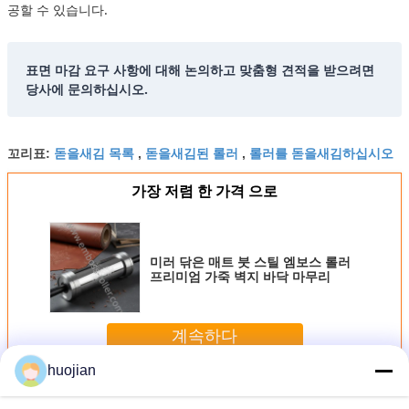
공할 수 있습니다.
표면 마감 요구 사항에 대해 논의하고 맞춤형 견적을 받으려면
당사에 문의하십시오.
돋을새김 목록
돋을새김된 롤러
롤러를 돋을새김하십시오
꼬리표:
,
,
가장 저렴 한 가격 으로
미러 닦은 매트 붓 스틸 엠보스 롤러
프리미엄 가죽 벽지 바닥 마무리
계속하다
huojian
돋을새김 롤러
더 많은 것