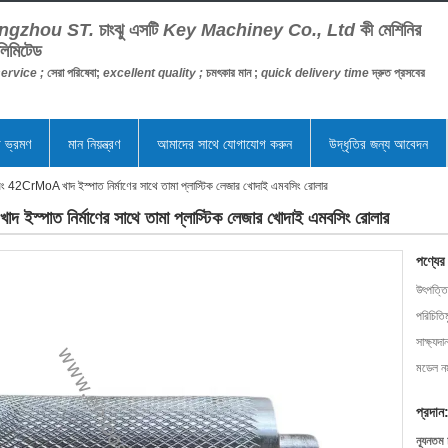
ngzhou ST.
চাংঝু এসটি
Key Machiney Co., Ltd
কী মেশিনির
লিমিটেড
ervice ;
সেরা পরিষেবা;
excellent quality ;
চমৎকার মান ;
quick delivery time
দ্রুত প্রসবের
া ভ্রমণ
মান নিয়ন্ত্রণ
আমাদের সাথে যোগাযোগ করুন
উদ্ধৃতির জন্য আবেদন
CrMoA খাদ ইস্পাত নির্মাণের সাথে তামা প্লাস্টিক লেজার খোদাই এমবসিং রোলার
পাত নির্মাণের সাথে তামা প্লাস্টিক লেজার খোদাই এমবসিং রোলার
পণ্যের
উৎপত্তি
পরিচিতি
সাক্ষ্যদা
মডেল নম
প্রদান
ন্যূনতম 