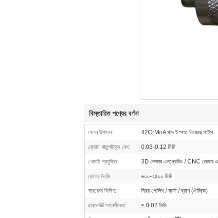
বিস্তারিত পণ্যের বর্ণনা
বেলন উপাদান:
42CrMoA খাদ ইস্পাত বিজোড় পাইপ
ক্রোম ধাতুপট্টাবৃত বেধ:
0.03-0.12 মিমি
খোদাই প্রযুক্তি:
3D লেজার এনগ্রেভিং / CNC লেজার এ
রোলার দৈর্ঘ্য:
৬০০-২৫০০ মিমি
সারফেস ফিনিশ:
মিরর পোলিশ / ম্যাট / ব্রাশ (ঐচ্ছিক)
রানআউট সহনশীলতা:
≤ 0.02 মিমি