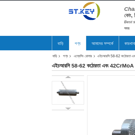
Cha
কোং, 
Best s
সময়
বাড়ি
পণ্য
আমাদের সম্পর্কে
কারখান
বাড়ি
পণ্য
এম্বেসিং রোলার
এইচআরসি 58-62 কঠোরতা এবং 42
এইচআরসি 58-62 কঠোরতা এবং 42CrMoA খাদ ইস্