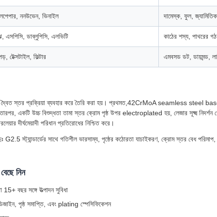
ালপেপার, ননউভেন, ভিনাইল
দামেস্ক, ফুল, জ্যামিতিক,
ে, এসপিসি, ডাব্লুপিসি, এলভিটি
কাঠের শস্য, পাথরের গঠন,
়, টেক্সটাইল, ফিল্টার
এমবসড ডট, ডায়মন্ড, লাই
 বিশেষ দ্বৈত স্তর প্রক্রিয়া ব্যবহার করে তৈরি করা হয়। প্রথমত,42CrMoA seamless s
 উচ্চ বিশুদ্ধতা তামা স্তর ক্রোম পৃষ্ঠ উপর electroplated হয়, লেজার সূক্ষ্ম নিদর্শন খো
েয়ার দীর্ঘমেয়াদী পরিধান প্রতিরোধের নিশ্চিত করে।
ছেঃ G2.5 স্ট্যান্ডার্ডের সাথে গতিশীল ভারসাম্য, পৃষ্ঠের কঠোরতা যাচাইকরণ, ক্রোম স্তর বেধ পরিমা
 বেছে নিন
 15+ বছর সঙ্গে উত্পাদন সুবিধা
 ডিজাইন, পৃষ্ঠ সমাপ্তি, এবং plating স্পেসিফিকেশন