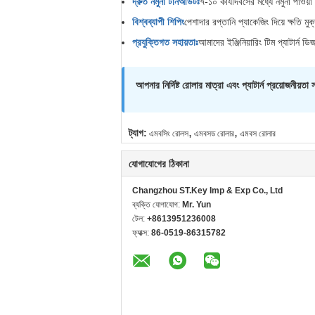
দ্রুত নমুনা টার্নআউটঃ
৭-১০ কার্যদিবসের মধ্যে নমুনা পাওয়া
বিশ্বব্যাপী শিপিং
পেশাদার রপ্তানি প্যাকেজিং দিয়ে ক্ষতি মু
প্রযুক্তিগত সহায়তাঃ
আমাদের ইঞ্জিনিয়ারিং টিম প্যাটার্ন 
আপনার নির্দিষ্ট রোলার মাত্রা এবং প্যাটার্ন প্রয়োজনী
,
,
ট্যাগ:
এমবসিং রোলস
এমবসড রোলার
এমবস রোলার
যোগাযোগের ঠিকানা
Changzhou ST.Key Imp & Exp Co., Ltd
ব্যক্তি যোগাযোগ:
Mr. Yun
টেল:
+8613951236008
ফ্যাক্স:
86-0519-86315782