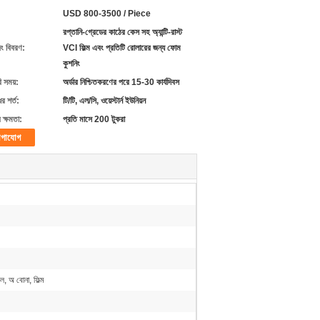
USD 800-3500 / Piece
রপ্তানি-গ্রেডের কাঠের কেস সহ অ্যান্টি-রাস্ট
িং বিবরণ:
VCI ফিল্ম এবং প্রতিটি রোলারের জন্য ফোম
কুশনিং
ি সময়:
অর্ডার নিশ্চিতকরণের পরে 15-30 কার্যদিবস
র শর্ত:
টি/টি, এল/সি, ওয়েস্টার্ন ইউনিয়ন
 ক্ষমতা:
প্রতি মাসে 200 টুকরা
গাযোগ
ইল, অ বোনা, ফিল্ম