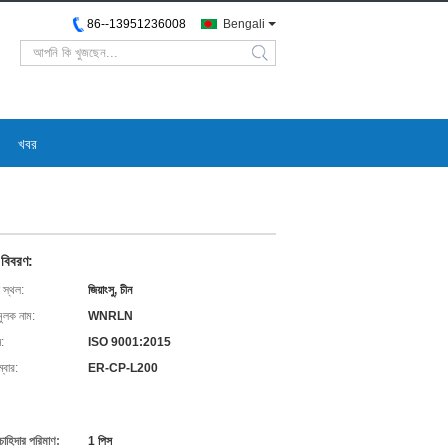
86--13951236008
Bengali
search
খবর
 বিবরণ:
 স্থল:
জিয়াংসু, চীন
মুলক নাম:
WNRLN
ন:
ISO 9001:2015
্বার:
ER-CP-L200
:
চাহিদার পরিমাণ:
1 পিস