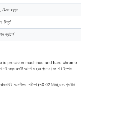
 টেক্সচারযুক্ত
 বিমূর্ত
ন প্যাটার্ন
teel base is precision machined and hard chrome
দাই জন্য একটি আদর্শ মাধ্যম প্রদান।সরাসরি ইস্পাত
প, রানআউট সহনশীলতা পরীক্ষা (≤0.02 মিমি),এবং প্যাটার্ন