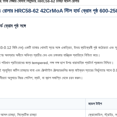
ার
তামা লেজার খোদাই সিলিন্ডার
HRC58-62 চামড়া মডেল রোলার
,
,
মবসিং রোলার HRC58-62 42CrMoA স্টিল হার্ড ক্রোম পৃষ্ঠ 600-2
ক্রোম পৃষ্ঠ সঙ্গে
.12 মিমি বেধ) একটি তামার খোদাই স্তর সঙ্গে একত্রিত, উভয় ব্যতিক্রমী পৃষ্ঠ কঠোরতা এবং সূক্ষ্ম 
মাণের অবস্থার অধীনে অভিন্ন প্রাচীর বেধ এবং চমৎকার যান্ত্রিক স্থায়িত্ব নিশ্চিত করে।
্চ পরিধান প্রতিরোধের জন্য tempered, লক্ষ লক্ষ ছাপ উপর ধারাবাহিক প্যাটার্ন প্রজনন নিশ্চিত।
ই প্রযুক্তি জটিল চামড়ার দানা এবং টেক্সটাইল টেক্সচারগুলির জন্য মাইক্রন স্তরের নির্ভুলতার সাথে 
়োজনীয়তা অনুসারে মিরর পোলিশ, ম্যাট, বা ব্রাশ সমাপ্তি থেকে চয়ন করুন।
মডেল টাইপ
, আসল চামড়া, সিন্থেটিক চামড়া
ক্রোকোডিল, স্ট্রাইচ, ল্