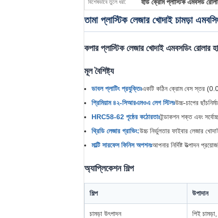
হার্ড ক্রোম প্লাস্টিক এমবসড রোল
বিশেষভাবে তুলে ধরা:
তামা প্লাস্টিক লেজার খোদাই চামড়া এ
কপার প্লাস্টিক লেজার খোদাই এমবসডিং রোলার হার্ড 
মূল বৈশিষ্ট্য
ডাবল প্লাটিং প্রযুক্তিঃ
একটি কঠিন ক্রোম বেস স্তর (0.03-0
প্রিমিয়াম ৪২-সিআরএমওএ লেগ স্টিলঃ
উচ্চ-চাপের ছাঁচনির্
HRC58-62 পৃষ্ঠের কঠোরতাঃ
ইন্ডাকশন শক্ত এবং সর্বোচ
থ্রিডি লেজার গ্রাভিং:
উচ্চ নির্ভুলতার ফাইবার লেজার খোদা
মাল্টি সারফেস ফিনিস অপশনঃ
আপনার নির্দিষ্ট উত্পাদন প্রয
অ্যাপ্লিকেশন শিল্প
শিল্প
উপাদান
চামড়া উৎপাদন
পিই চামড়া