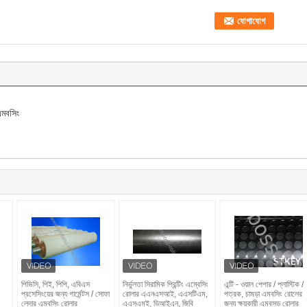
এমবসিং
পিভিসি, পিই, পিপি, এবিএস
নির্ভুলতা সিরামিক প্রিন্টিং এম্বেসিং
এন্টি - ওয়াল পেপার / প্লাস্টিক /
প্রসেসিংয়ের জন্য গার্মেন্টস / সোফা
রোলার এএনএসআই, এএসটিএম,
পত্রক, চামড়া এমবসিং রোলের
লেদার এমবসিং রোলার
এএসএমই, ডিআইএন, জিবি
জন্য ক্ষয়কারী এমবসড রোলার