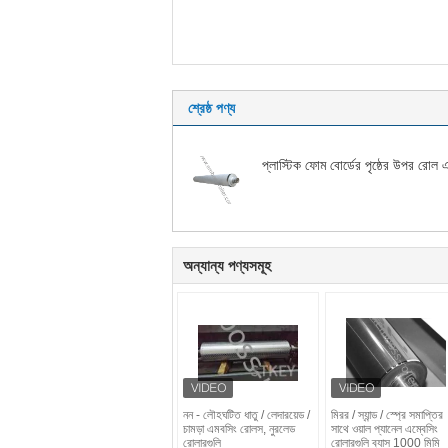
শ্রেষ্ঠ পণ্য
প্লাস্টিক ফোম বোর্ডের পৃষ্ঠের উপর রোল 
অন্যান্য পণ্যসমূহ
নন - লৌহঘটিত ধাতু / লেদারয়েড /
মিরর / স্যান্ড / স্প্রে সমাপ্তির
চামড়া এমবসিং রোলস, নুরলেড
সাথে ওয়াল প্যানেল এম্বেসিং
রোলারগুলি
রোলারগুলি ব্যাস 1000 মিমি