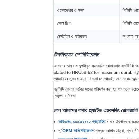
ওয়ালপেপার ও সজ্জা
পিভিসি ওয়
মেঝে শিল্প
পিভিসি মেঝ
টেক্সটাইল ও ননউভেন
অ বোনা কাপড
টেকনিক্যাল স্পেসিফিকেশন
আমাদের তামার ধাতুপট্টাবৃত এমবসডিং রোলারগুলি একটি
plated to HRC58-62 for maximum durabilityতারপর, একটি
খোদাইয়ের তুলনায় আরো বিস্তারিত খোদাই, যখন ক্রোম আন্ডারল
প্রতিটি রোলার কঠোর মানের পরিদর্শন করা হয় যার মধ্যে রয়ে
নির্ভুলতার বৈধতা.
কেন আমাদের কপার প্ল্যাটেড এমবসডিং রোলারগুলি
আইএসও ৯০০১ঃ২০১৫ প্রত্যয়িত
রোলার উৎপাদন অভিজ্ঞতা
পূর্ণ
OEM কাস্টমাইজেশন
উপলব্ধঃ রোলার মাত্রা, প্যাটার্ন