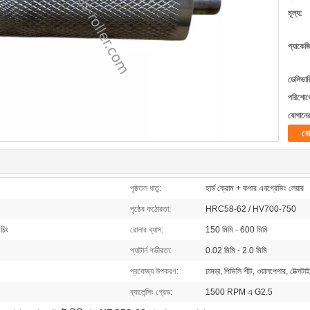
মূল্য:
প্যাকেজ
ডেলিভার
পরিশোধে
যোগানের
যো
পৃষ্ঠতল ধাতু:
হার্ড ক্রোম + কপার এনগ্রেভিং লেয়ার
পৃষ্ঠের কঠোরতা:
HRC58-62 / HV700-750
চিং
রোলার ব্যাস:
150 মিমি - 600 মিমি
প্যাটার্ন গভীরতা:
0.02 মিমি - 2.0 মিমি
প্রযোজ্য উপকরণ:
চামড়া, পিভিসি শীট, ওয়ালপেপার, টেক্সটা
ব্যালেন্সিং গ্রেড:
1500 RPM এ G2.5