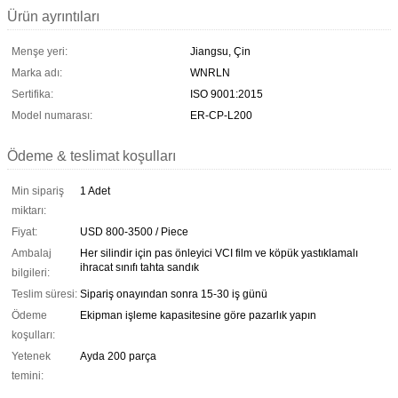
Ürün ayrıntıları
Menşe yeri:
Jiangsu, Çin
Marka adı:
WNRLN
Sertifika:
ISO 9001:2015
Model numarası:
ER-CP-L200
Ödeme & teslimat koşulları
Min sipariş
1 Adet
miktarı:
Fiyat:
USD 800-3500 / Piece
Ambalaj
Her silindir için pas önleyici VCI film ve köpük yastıklamalı
ihracat sınıfı tahta sandık
bilgileri:
Teslim süresi:
Sipariş onayından sonra 15-30 iş günü
Ödeme
Ekipman işleme kapasitesine göre pazarlık yapın
koşulları:
Yetenek
Ayda 200 parça
temini: