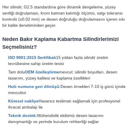
Her silindir, G2.5 standardına göre dinamik dengeleme, yüzey
sertliği doğrulaması, krom katman kalınlığı ölçümü, salgı toleransı
kontrolü (≤0,02 mm) ve desen doğruluğu doğrulamasını içeren sıkı
bir kalite denetiminden geçer.
Neden Bakır Kaplama Kabartma Silindirlerimizi
Seçmelisiniz?
ISO 9001:2015 Sertifikalı
15 yıldan fazla silindir üretim
tecrübesine sahip üretim tesisi
Tam dolu
OEM özelleştirme
mevcut: silindir boyutları, desen
tasarımı, yüzey kalitesi ve kaplama özellikleri
Hızlı numune geri dönüşü:
Desen örnekleri 7-10 iş günü içinde
mevcuttur
Küresel nakliye
Hasarsız teslimatı sağlamak için profesyonel
ihracat ambalajı ile
Teknik destek:
Mühendislik ekibimiz desen tasarımı
danışmanlığı ve yerinde kurulum rehberliği sağlar