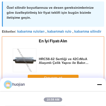
Özel silindir boyutlarınıza ve desen gereksinimlerinize
göre özelleştirilmiş bir fiyat teklifi için bugün bizimle
iletişime geçin.
kabartma ruloları
kabartmalı rulo
kabartma silindir
Etiketler:
,
,
En İyi Fiyatı Alın
HRC58-62 Sertliği ve 42CrMoA
Alaşımlı Çelik Yapısı ile Bakır
Kaplı Lazer Kavramlı Çakma
Roleri
Devam et
huojian
Kabartma Silindiri
Daha
10:59 AM