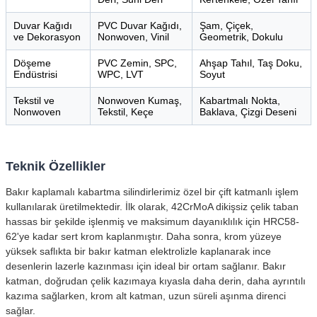
Duvar Kağıdı
PVC Duvar Kağıdı,
Şam, Çiçek,
ve Dekorasyon
Nonwoven, Vinil
Geometrik, Dokulu
Döşeme
PVC Zemin, SPC,
Ahşap Tahıl, Taş Doku,
Endüstrisi
WPC, LVT
Soyut
Tekstil ve
Nonwoven Kumaş,
Kabartmalı Nokta,
Nonwoven
Tekstil, Keçe
Baklava, Çizgi Deseni
Teknik Özellikler
Bakır kaplamalı kabartma silindirlerimiz özel bir çift katmanlı işlem
kullanılarak üretilmektedir. İlk olarak, 42CrMoA dikişsiz çelik taban
hassas bir şekilde işlenmiş ve maksimum dayanıklılık için HRC58-
62'ye kadar sert krom kaplanmıştır. Daha sonra, krom yüzeye
yüksek saflıkta bir bakır katman elektrolizle kaplanarak ince
desenlerin lazerle kazınması için ideal bir ortam sağlanır. Bakır
katman, doğrudan çelik kazımaya kıyasla daha derin, daha ayrıntılı
kazıma sağlarken, krom alt katman, uzun süreli aşınma direnci
sağlar.