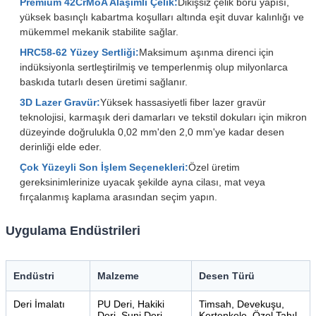
Premium 42CrMoA Alaşımlı Çelik:
Dikişsiz çelik boru yapısı,
yüksek basınçlı kabartma koşulları altında eşit duvar kalınlığı ve
mükemmel mekanik stabilite sağlar.
HRC58-62 Yüzey Sertliği:
Maksimum aşınma direnci için
indüksiyonla sertleştirilmiş ve temperlenmiş olup milyonlarca
baskıda tutarlı desen üretimi sağlanır.
3D Lazer Gravür:
Yüksek hassasiyetli fiber lazer gravür
teknolojisi, karmaşık deri damarları ve tekstil dokuları için mikron
düzeyinde doğrulukla 0,02 mm'den 2,0 mm'ye kadar desen
derinliği elde eder.
Çok Yüzeyli Son İşlem Seçenekleri:
Özel üretim
gereksinimlerinize uyacak şekilde ayna cilası, mat veya
fırçalanmış kaplama arasından seçim yapın.
Uygulama Endüstrileri
Endüstri
Malzeme
Desen Türü
Deri İmalatı
PU Deri, Hakiki
Timsah, Devekuşu,
Deri, Suni Deri
Kertenkele, Özel Tahıl