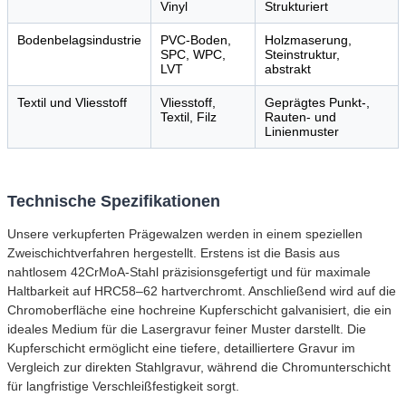
Vinyl
Strukturiert
Bodenbelagsindustrie
PVC-Boden,
Holzmaserung,
SPC, WPC,
Steinstruktur,
LVT
abstrakt
Textil und Vliesstoff
Vliesstoff,
Geprägtes Punkt-,
Textil, Filz
Rauten- und
Linienmuster
Technische Spezifikationen
Unsere verkupferten Prägewalzen werden in einem speziellen
Zweischichtverfahren hergestellt. Erstens ist die Basis aus
nahtlosem 42CrMoA-Stahl präzisionsgefertigt und für maximale
Haltbarkeit auf HRC58–62 hartverchromt. Anschließend wird auf die
Chromoberfläche eine hochreine Kupferschicht galvanisiert, die ein
ideales Medium für die Lasergravur feiner Muster darstellt. Die
Kupferschicht ermöglicht eine tiefere, detailliertere Gravur im
Vergleich zur direkten Stahlgravur, während die Chromunterschicht
für langfristige Verschleißfestigkeit sorgt.