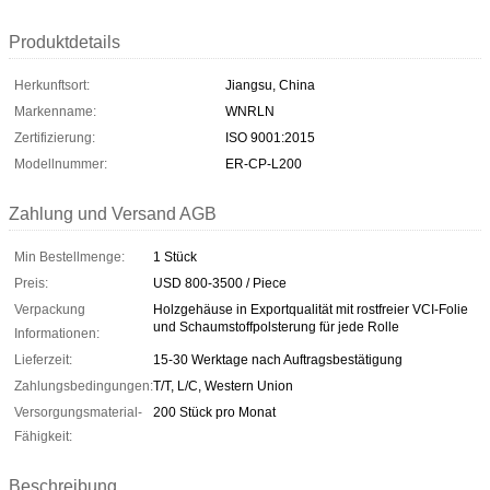
Produktdetails
Herkunftsort:
Jiangsu, China
Markenname:
WNRLN
Zertifizierung:
ISO 9001:2015
Modellnummer:
ER-CP-L200
Zahlung und Versand AGB
Min Bestellmenge:
1 Stück
Preis:
USD 800-3500 / Piece
Verpackung
Holzgehäuse in Exportqualität mit rostfreier VCI-Folie
und Schaumstoffpolsterung für jede Rolle
Informationen:
Lieferzeit:
15-30 Werktage nach Auftragsbestätigung
Zahlungsbedingungen:
T/T, L/C, Western Union
Versorgungsmaterial-
200 Stück pro Monat
Fähigkeit:
Beschreibung