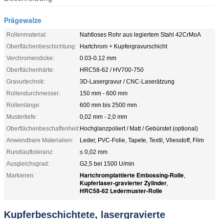
Prägewalze
Rollenmaterial:
Nahtloses Rohr aus legiertem Stahl 42CrMoA
Oberflächenbeschichtung:
Hartchrom + Kupfergravurschicht
Verchromendicke:
0.03-0.12 mm
Oberflächenhärte:
HRC58-62 / HV700-750
Gravurtechnik:
3D-Lasergravur / CNC-Laserätzung
Rollendurchmesser:
150 mm - 600 mm
Rollenlänge:
600 mm bis 2500 mm
Mustertiefe:
0,02 mm - 2,0 mm
Oberflächenbeschaffenheit:
Hochglanzpoliert / Matt / Gebürstet (optional)
Anwendbare Materialien:
Leder, PVC-Folie, Tapete, Textil, Vliesstoff, Film
Rundlauftoleranz:
≤ 0,02 mm
Ausgleichsgrad:
G2,5 bei 1500 U/min
Hartchromplattierte Embossing-Rolle
Markieren:
,
Kupferlaser-gravierter Zylinder
,
HRC58-62 Ledermuster-Rolle
Kupferbeschichtete, lasergravierte