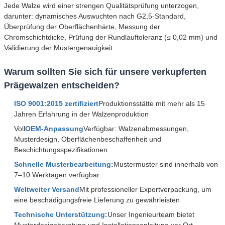
Jede Walze wird einer strengen Qualitätsprüfung unterzogen,
darunter: dynamisches Auswuchten nach G2,5-Standard,
Überprüfung der Oberflächenhärte, Messung der
Chromschichtdicke, Prüfung der Rundlauftoleranz (≤ 0,02 mm) und
Validierung der Mustergenauigkeit.
Warum sollten Sie sich für unsere verkupferten
Prägewalzen entscheiden?
ISO 9001:2015 zertifiziert
Produktionsstätte mit mehr als 15
Jahren Erfahrung in der Walzenproduktion
Voll
OEM-Anpassung
Verfügbar: Walzenabmessungen,
Musterdesign, Oberflächenbeschaffenheit und
Beschichtungsspezifikationen
Schnelle Musterbearbeitung:
Mustermuster sind innerhalb von
7–10 Werktagen verfügbar
Weltweiter Versand
Mit professioneller Exportverpackung, um
eine beschädigungsfreie Lieferung zu gewährleisten
Technische Unterstützung:
Unser Ingenieurteam bietet
Musterdesignberatung und Installationsanleitung vor Ort