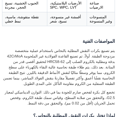
صناعة
الأرضيات البلاستيكية،
الحبوب الخشبية، نسيج
الارضيات
SPC، WPC، LVT
الحجر، مجردة
المنسوجات
أقمشة غير منسوجة،
نقطة منقوشة، ماسية،
وغير المنسوجة
نسيج، شعر
نمط خطي
المواصفات الفنية
يتم تصنيع بكرات النقش المطلية بالنحاس باستخدام عملية متخصصة
مزدوجة الطبقة. أولاً، تم تصنيع القاعدة الفولاذية غير الملحومة 42CrMoA
بدقة ومطلية بالكروم الصلب إلى HRC58-62 لتحقيق أقصى قدر من
المتانة. بعد ذلك، يتم طلاء طبقة نحاسية عالية النقاء بالكهرباء على سطح
الكروم، مما يوفر وسطًا مثاليًا لنقش الأنماط الدقيقة بالليزر. تتيح الطبقة
النحاسية نقشًا أعمق وأكثر تفصيلاً مقارنةً بنقش الفولاذ المباشر، بينما تضمن
الطبقة السفلية من الكروم مقاومة التآكل على المدى الطويل.
تخضع كل بكرة لفحص صارم للجودة بما في ذلك: التوازن الديناميكي لمعيار
G2.5، والتحقق من صلابة السطح، وقياس سمك طبقة الكروم، وفحص
تحمل الجريان (أقل من 0.02 مم)، والتحقق من دقة النمط.
لماذا تختار بكرات النقش المطلية بالنحاس؟