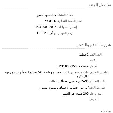
تفاصيل المنتج
مكان المنشأ:
جيانغسو، الصين
اسم العلامة التجارية:
WNRLN
إصدار الشهادات:
ISO 9001:2015
رقم الموديل:
إي آر-CP-L200
شروط الدفع والشحن
الحد الأدنى
1 قطعة
لكمية:
الأسعار:
USD 800-3500 / Piece
تفاصيل التغليف:
علبة خشبية من فئة التصدير مع طبقة VCI مضادة للصدأ ووسادة رغوية
لكل بكرة
وقت التسليم:
15-30 يوم عمل بعد تأكيد الطلب
شروط الدفع:
/ تي تي، خطاب الاعتماد، ويسترن يونيون
القدرة على
200 قطعة في الشهر
العرض:
وصف