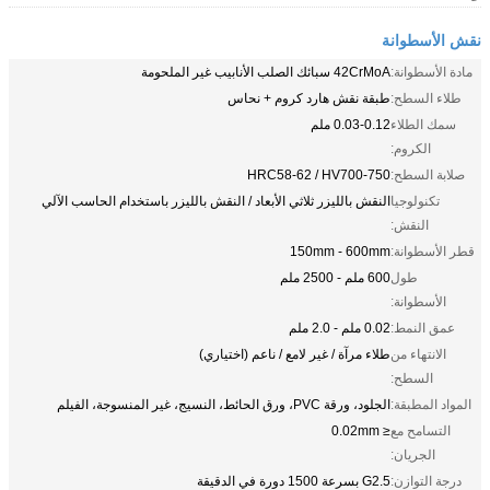
نقش الأسطوانة
مادة الأسطوانة:
42CrMoA سبائك الصلب الأنابيب غير الملحومة
طلاء السطح:
طبقة نقش هارد كروم + نحاس
سمك الطلاء
0.03-0.12 ملم
الكروم:
صلابة السطح:
HRC58-62 / HV700-750
تكنولوجيا
النقش بالليزر ثلاثي الأبعاد / النقش بالليزر باستخدام الحاسب الآلي
النقش:
قطر الأسطوانة:
150mm - 600mm
طول
600 ملم - 2500 ملم
الأسطوانة:
عمق النمط:
0.02 ملم - 2.0 ملم
الانتهاء من
طلاء مرآة / غير لامع / ناعم (اختياري)
السطح:
المواد المطبقة:
الجلود، ورقة PVC، ورق الحائط، النسيج، غير المنسوجة، الفيلم
التسامح مع
≤ 0.02mm
الجريان:
درجة التوازن:
G2.5 بسرعة 1500 دورة في الدقيقة