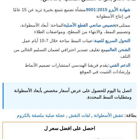
شهادة الأيزو 9001:2015
منشأة تصنيع تتمتع بخبرة تزيد عن 15 عامًا
في إنتاج الأسطوانة
ممتلىء
تخصيص صانعي القطع الأصلية
المتاحة: أبعاد الأسطوانة،
وتصميم النمط، والانتهاء من السطح، ومواصفات الطلاء
التحول السريع للعينة:
عينات النمط متاحة خلال 7-10 أيام عمل
الشحن العالمي
مع تغليف تصدير احترافي لضمان التسليم الخالي من
التلف
الدعم الفني:
يقدم فريقنا الهندسي استشارات تصميم الأنماط
وإرشادات التثبيت في الموقع
اتصل بنا اليوم للحصول على عرض أسعار مخصص بأبعاد الأسطوانة
ومتطلبات النمط المحددة.
تنقش الأسطوانة
لفات النقش
عجلة صلبة ملصقة بالكروم
بطاقة:
,
,
احصل على افضل سعر ل