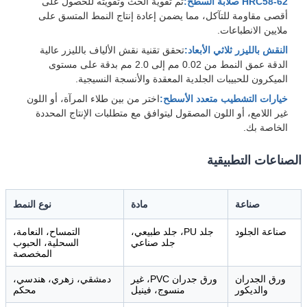
HRC58-62 صلابة السطح:
تم تقوية الحث وتقويته للحصول على
أقصى مقاومة للتآكل، مما يضمن إعادة إنتاج النمط المتسق على
ملايين الانطباعات.
النقش بالليزر ثلاثي الأبعاد:
تحقق تقنية نقش الألياف بالليزر عالية
الدقة عمق النمط من 0.02 مم إلى 2.0 مم بدقة على مستوى
الميكرون للحبيبات الجلدية المعقدة والأنسجة النسيجية.
خيارات التشطيب متعدد الأسطح:
اختر من بين طلاء المرآة، أو اللون
غير اللامع، أو اللون المصقول ليتوافق مع متطلبات الإنتاج المحددة
الخاصة بك.
الصناعات التطبيقية
صناعة
مادة
نوع النمط
صناعة الجلود
جلد PU، جلد طبيعي،
التمساح، النعامة،
جلد صناعي
السحلية، الحبوب
المخصصة
ورق الجدران
ورق جدران PVC، غير
دمشقي، زهري، هندسي،
والديكور
منسوج، فينيل
محكم