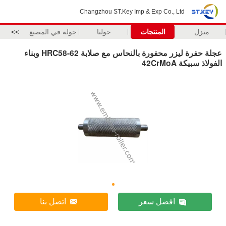
Changzhou ST.Key Imp & Exp Co., Ltd
منزل
المنتجات
حولنا
جولة في المصنع
>>
عجلة حفرة ليزر محفورة بالنحاس مع صلابة HRC58-62 وبناء
الفولاذ سبيكة 42CrMoA
افضل سعر
اتصل بنا