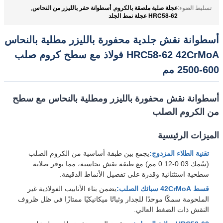
عجلة صلبة ملصقة بالكروم
أسطوانة حفر بالليزر من النحاس
تسليط الضوء:
,
,
HRC58-62 عجلة نمط الجلد
أسطوانة نقش جلدية محفورة بالليزر مطلية بالنحاس
HRC58-62 42CrMoA فولاذ مع سطح كروم صلب
600-2500 مم
أسطوانة نقش محفورة بالليزر ومطلية بالنحاس مع سطح
من الكروم الصلب
الميزات الرئيسية
تقنية الطلاء المزدوج:
يجمع بين طبقة أساسية من الكروم الصلب
(سُمك 0.03-0.12 مم) مع طبقة نقش نحاسية، مما يوفر صلابة
سطحية استثنائية وقدرة على تفصيل الأنماط الدقيقة.
قسط 42CrMoA سبائك الصلب:
يضمن بناء الأنابيب الفولاذية غير
الملحومة سمكًا موحدًا للجدار وثباتًا ميكانيكيًا ممتازًا في ظل ظروف
النقش ذات الضغط العالي.