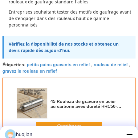
rouleaux de gaufrage standard fiables
Entreprises souhaitant tester des motifs de gaufrage avant
de s'engager dans des rouleaux haut de gamme
personnalisés
Vérifiez la disponibilité de nos stocks et obtenez un
devis rapide dès aujourd'hui.
petits pains gravants en refief
rouleau de relief
Étiquettes:
,
,
gravez le rouleau en refief
45 Rouleau de gravure en acier
au carbone avec dureté HRC50-
55 et diamètre 150-400 mm pour
plancher en bois et MDF
Continuer
huojian