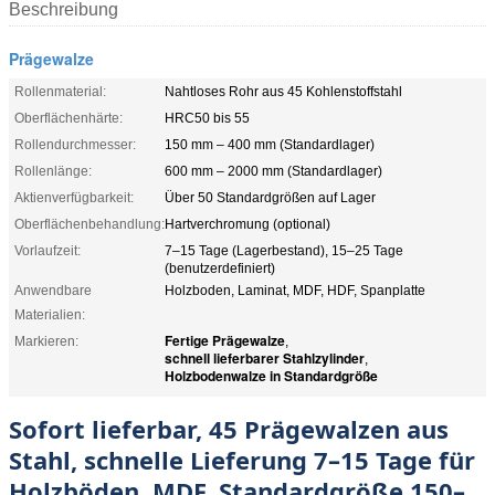
Beschreibung
Prägewalze
Rollenmaterial:
Nahtloses Rohr aus 45 Kohlenstoffstahl
Oberflächenhärte:
HRC50 bis 55
Rollendurchmesser:
150 mm – 400 mm (Standardlager)
Rollenlänge:
600 mm – 2000 mm (Standardlager)
Aktienverfügbarkeit:
Über 50 Standardgrößen auf Lager
Oberflächenbehandlung:
Hartverchromung (optional)
Vorlaufzeit:
7–15 Tage (Lagerbestand), 15–25 Tage
(benutzerdefiniert)
Anwendbare
Holzboden, Laminat, MDF, HDF, Spanplatte
Materialien:
Fertige Prägewalze
Markieren:
,
schnell lieferbarer Stahlzylinder
,
Holzbodenwalze in Standardgröße
Sofort lieferbar, 45 Prägewalzen aus
Stahl, schnelle Lieferung 7–15 Tage für
Holzböden, MDF, Standardgröße 150–