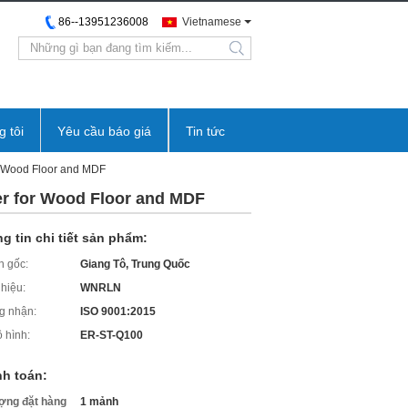
86--13951236008
Vietnamese
search
g tôi
Yêu cầu báo giá
Tin tức
r Wood Floor and MDF
r for Wood Floor and MDF
g tin chi tiết sản phẩm:
 gốc:
Giang Tô, Trung Quốc
hiệu:
WNRLN
g nhận:
ISO 9001:2015
 hình:
ER-ST-Q100
h toán:
ợng đặt hàng
1 mảnh