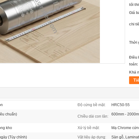
tối th
Giá b
chi ti
Thời 
Điều 
toán:
Khả n
Ti
on
Độ cứng bề mặt:
HRC50-55
iêu chuẩn)
600mm - 2000mm
Chiều dài con lăn:
ong kho
Xử lý bề mặt:
Mạ Chrome cứng
ngày (Tùy chỉnh)
Vật liệu áp dụng:
Sàn gỗ, Lamina