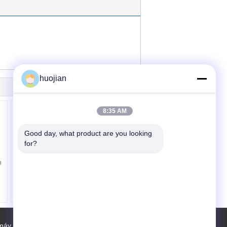
huojian
8:35 AM
Good day, what product are you looking 
for?
n
Con lăn gương PVC
nổi cho máy Machne,
máy Calendying
máy
Địa chỉ liên hệ
Sơ đồ trang web