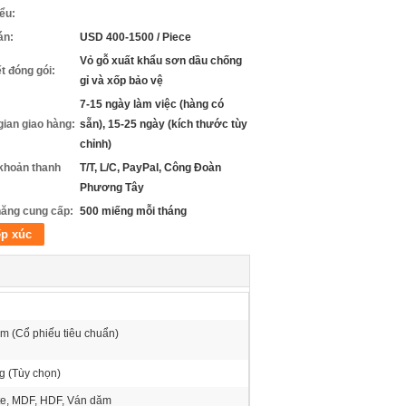
iểu:
án:
USD 400-1500 / Piece
Vỏ gỗ xuất khẩu sơn dầu chống
ết đóng gói:
gỉ và xốp bảo vệ
7-15 ngày làm việc (hàng có
gian giao hàng:
sẵn), 15-25 ngày (kích thước tùy
chỉnh)
khoản thanh
T/T, L/C, PayPal, Công Đoàn
Phương Tây
ăng cung cấp:
500 miếng mỗi tháng
ếp xúc
 (Cổ phiếu tiêu chuẩn)
 (Tùy chọn)
te, MDF, HDF, Ván dăm