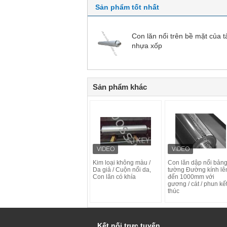
Sản phẩm tốt nhất
Con lăn nổi trên bề mặt của 
nhựa xốp
Sản phẩm khác
Kim loại không màu /
Con lăn dập nổi bản
Da giả / Cuộn nổi da,
tường Đường kính lê
Con lăn có khía
đến 1000mm với
gương / cát / phun kế
thúc
Kết nối trực tuyến