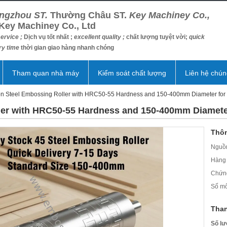
ngzhou ST.
Thường Châu ST.
Key Machiney Co.,
Key Machiney Co., Ltd
ervice ;
Dịch vụ tốt nhất ;
excellent quality ;
chất lượng tuyệt vời;
quick
ry time
thời gian giao hàng nhanh chóng
Tham quan nhà máy
Kiểm soát chất lượng
Liên hệ chún
n Steel Embossing Roller with HRC50-55 Hardness and 150-400mm Diameter fo
ler with HRC50-55 Hardness and 150-400mm Diamete
Thôn
Nguồn
Hàng 
Chứn
Số mô
Than
Số lư