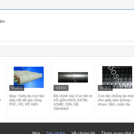
tấm
g
May / Sofa da con lăn
Độ chính xác Con lăn in
Con lăn chống ăn mò
n
dập nổi để gia công
nổi gốm ANSI, ASTM,
cho giấy dán tường /
PVC, PE, PP, ABS
ASME, DIN, GB
nhựa / tấm, cuộn da
t
Standard
Nhà
Sản phẩm
Về chúng tôi
Tham quan nhà 