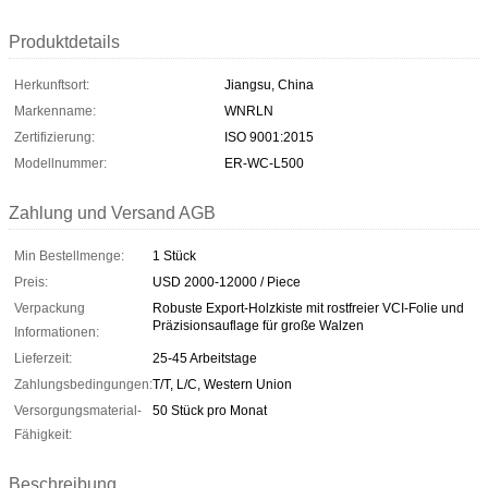
Produktdetails
Herkunftsort:
Jiangsu, China
Markenname:
WNRLN
Zertifizierung:
ISO 9001:2015
Modellnummer:
ER-WC-L500
Zahlung und Versand AGB
Min Bestellmenge:
1 Stück
Preis:
USD 2000-12000 / Piece
Verpackung
Robuste Export-Holzkiste mit rostfreier VCI-Folie und
Präzisionsauflage für große Walzen
Informationen:
Lieferzeit:
25-45 Arbeitstage
Zahlungsbedingungen:
T/T, L/C, Western Union
Versorgungsmaterial-
50 Stück pro Monat
Fähigkeit:
Beschreibung