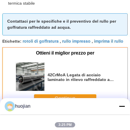
termica stabile
Contattaci per le specifiche e il preventivo del rullo per
goffratura raffreddato ad acqua.
rotoli di goffratura
rullo impresso
imprima il rullo
Etichette:
,
,
Ottieni il miglior prezzo per
42CrMoA Legata di acciaio
laminato in rilievo raffreddato ad
acqua con raffreddamento
interno ad acqua e lunghezza
600-6000 mm per la stampa a
Continua
caldo dei pannelli di legno MDF
huojian
Rullo di stampaggio
Più
3:25 PM