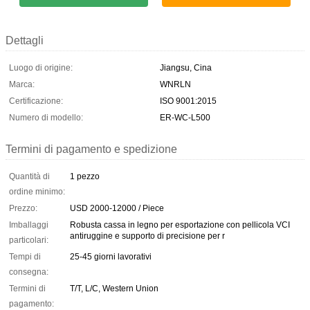
Dettagli
Luogo di origine:
Jiangsu, Cina
Marca:
WNRLN
Certificazione:
ISO 9001:2015
Numero di modello:
ER-WC-L500
Termini di pagamento e spedizione
Quantità di
1 pezzo
ordine minimo:
Prezzo:
USD 2000-12000 / Piece
Imballaggi
Robusta cassa in legno per esportazione con pellicola VCI
antiruggine e supporto di precisione per r
particolari:
Tempi di
25-45 giorni lavorativi
consegna:
Termini di
T/T, L/C, Western Union
pagamento: