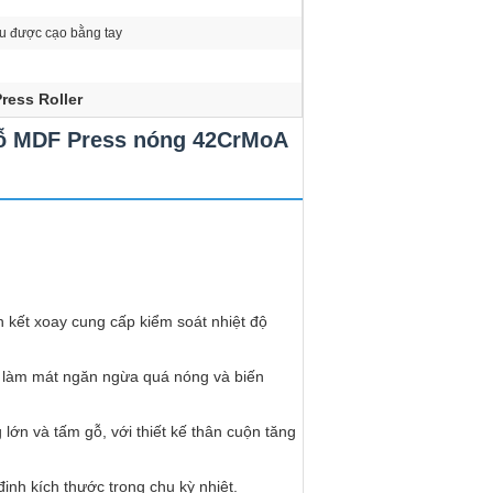
ấu được cạo bằng tay
ress Roller
 gỗ MDF Press nóng 42CrMoA
ên kết xoay cung cấp kiểm soát nhiệt độ
g làm mát ngăn ngừa quá nóng và biến
ớn và tấm gỗ, với thiết kế thân cuộn tăng
ịnh kích thước trong chu kỳ nhiệt.