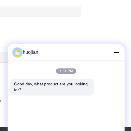
huojian
7:31 PM
Good day, what product are you looking 
for?
n
Con lăn gương PVC
nổi cho máy Machne,
máy Calendying