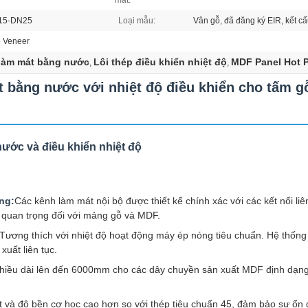
mát:
N15-DN25
Loại mẫu:
Vân gỗ, đã đăng ký EIR, kết c
 Veneer
làm mát bằng nước
Lôi thép điều khiển nhiệt độ
MDF Panel Hot P
,
,
 bằng nước với nhiệt độ điều khiển cho tấm
ước và điều khiển nhiệt độ
ng:
Các kênh làm mát nội bộ được thiết kế chính xác với các kết nối li
t quan trọng đối với mảng gỗ và MDF.
Tương thích với nhiệt độ hoạt động máy ép nóng tiêu chuẩn. Hệ thốn
xuất liên tục.
hiều dài lên đến 6000mm cho các dây chuyền sản xuất MDF định dạng l
t và độ bền cơ học cao hơn so với thép tiêu chuẩn 45, đảm bảo sự ổn đ