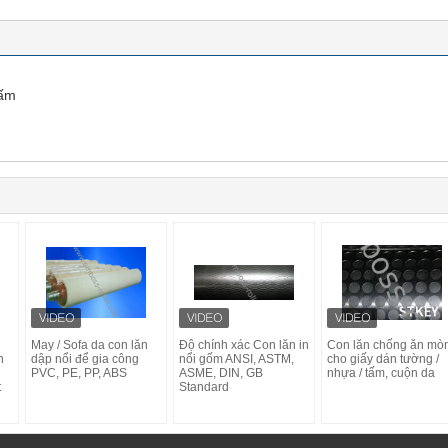
tấm
g
May / Sofa da con lăn
Độ chính xác Con lăn in
Con lăn chống ăn mò
n
dập nổi để gia công
nổi gốm ANSI, ASTM,
cho giấy dán tường /
PVC, PE, PP, ABS
ASME, DIN, GB
nhựa / tấm, cuộn da
t
Standard