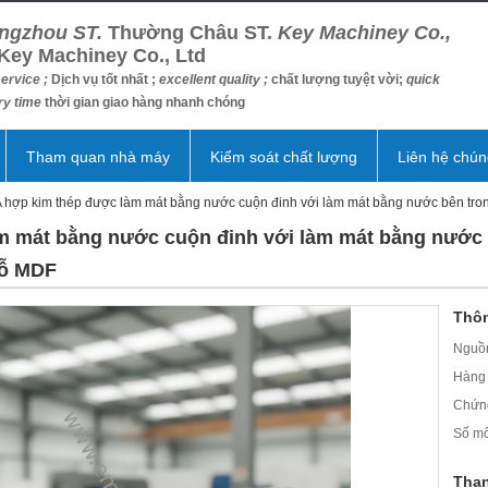
ngzhou ST.
Thường Châu ST.
Key Machiney Co.,
Key Machiney Co., Ltd
ervice ;
Dịch vụ tốt nhất ;
excellent quality ;
chất lượng tuyệt vời;
quick
ry time
thời gian giao hàng nhanh chóng
Tham quan nhà máy
Kiểm soát chất lượng
Liên hệ chún
hợp kim thép được làm mát bằng nước cuộn đinh với làm mát bằng nước bên tro
 mát bằng nước cuộn đinh với làm mát bằng nước bê
gỗ MDF
Thôn
Nguồn
Hàng 
Chứn
Số mô
Than