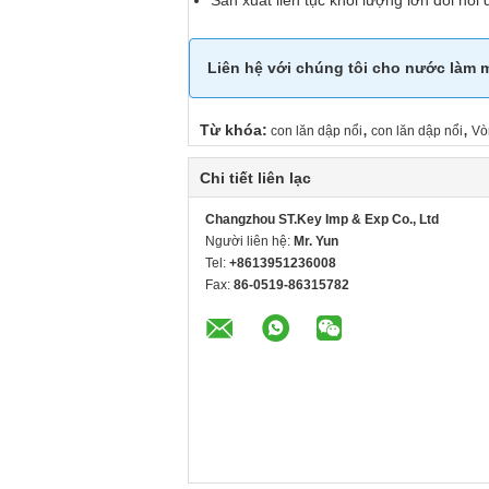
Sản xuất liên tục khối lượng lớn đòi hỏi 
Liên hệ với chúng tôi cho nước làm m
,
,
Từ khóa:
con lăn dập nổi
con lăn dập nổi
Vò
Chi tiết liên lạc
Changzhou ST.Key Imp & Exp Co., Ltd
Người liên hệ:
Mr. Yun
Tel:
+8613951236008
Fax:
86-0519-86315782