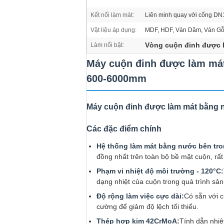
Kết nối làm mát:
Liên minh quay với cổng D
Vật liệu áp dụng:
MDF, HDF, Ván Dăm, Ván Gỗ
Vòng cuộn đinh được 
Làm nổi bật:
Máy cuộn đinh được làm mát
600-6000mm
Máy cuộn đinh được làm mát bằng n
Các đặc điểm chính
Hệ thống làm mát bằng nước bên tro
đồng nhất trên toàn bộ bề mặt cuộn, rấ
Phạm vi nhiệt độ môi trường - 120°C:
dạng nhiệt của cuộn trong quá trình sản 
Độ rộng làm việc cực dài:
Có sẵn với c
cường để giảm độ lệch tối thiểu.
Thép hợp kim 42CrMoA:
Tính dẫn nhiệ