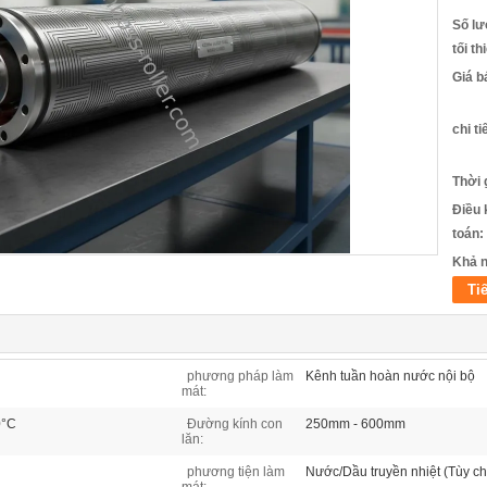
Số lư
tối th
Giá b
chi ti
Thời 
Điều 
toán:
Khả n
Ti
phương pháp làm
Kênh tuần hoàn nước nội bộ
mát:
0°C
Đường kính con
250mm - 600mm
lăn:
phương tiện làm
Nước/Dầu truyền nhiệt (Tùy c