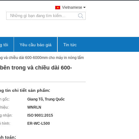
Vietnamese
search
g tôi
Yêu cầu báo giá
Tin tức
ng và chiều dài 600-6000mm cho máy in nóng tấm
n trong và chiều dài 600-
g tin chi tiết sản phẩm:
 gốc:
Giang Tô, Trung Quốc
hiệu:
WNRLN
g nhận:
ISO 9001:2015
 hình:
ER-WC-L500
h toán: