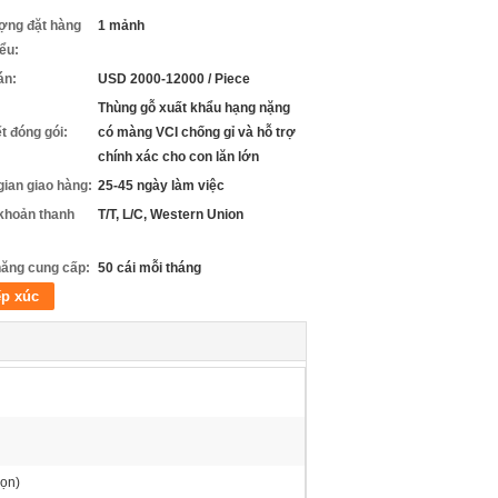
ợng đặt hàng
1 mảnh
iểu:
án:
USD 2000-12000 / Piece
Thùng gỗ xuất khẩu hạng nặng
ết đóng gói:
có màng VCI chống gỉ và hỗ trợ
chính xác cho con lăn lớn
gian giao hàng:
25-45 ngày làm việc
khoản thanh
T/T, L/C, Western Union
ăng cung cấp:
50 cái mỗi tháng
ếp xúc
họn)