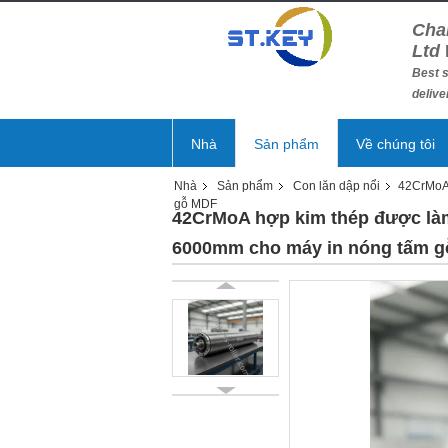
Cha
Ltd
Best s
delive
Nhà
Sản phẩm
Về chúng tôi
Nhà
Sản phẩm
Con lăn dập nổi
42CrMoA 
gỗ MDF
42CrMoA hợp kim thép được làm
6000mm cho máy in nóng tấm 