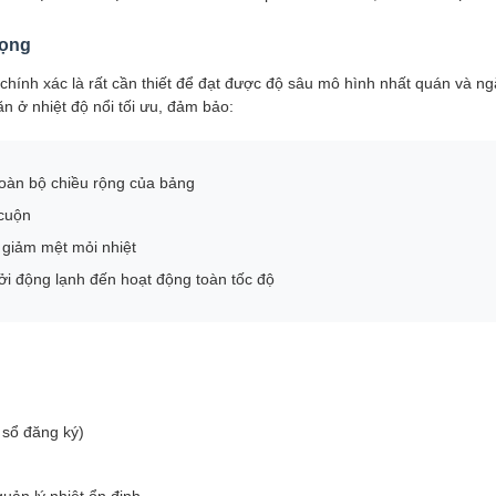
rọng
hính xác là rất cần thiết để đạt được độ sâu mô hình nhất quán và ng
n ở nhiệt độ nổi tối ưu, đảm bảo:
toàn bộ chiều rộng của bảng
 cuộn
 giảm mệt mỏi nhiệt
ởi động lạnh đến hoạt động toàn tốc độ
 sổ đăng ký)