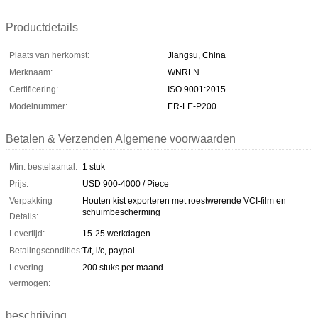
Productdetails
Plaats van herkomst:
Jiangsu, China
Merknaam:
WNRLN
Certificering:
ISO 9001:2015
Modelnummer:
ER-LE-P200
Betalen & Verzenden Algemene voorwaarden
Min. bestelaantal:
1 stuk
Prijs:
USD 900-4000 / Piece
Verpakking
Houten kist exporteren met roestwerende VCI-film en
schuimbescherming
Details:
Levertijd:
15-25 werkdagen
Betalingscondities:
T/t, l/c, paypal
Levering
200 stuks per maand
vermogen:
beschrijving