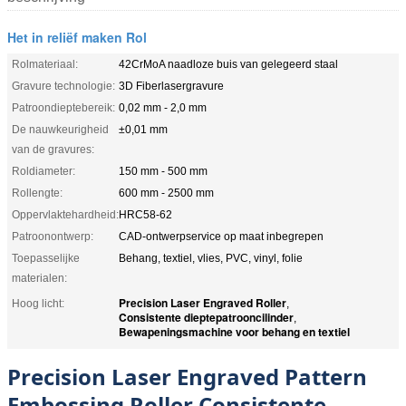
Het in reliëf maken Rol
Rolmateriaal:
42CrMoA naadloze buis van gelegeerd staal
Gravure technologie:
3D Fiberlasergravure
Patroondieptebereik:
0,02 mm - 2,0 mm
De nauwkeurigheid
±0,01 mm
van de gravures:
Roldiameter:
150 mm - 500 mm
Rollengte:
600 mm - 2500 mm
Oppervlaktehardheid:
HRC58-62
Patroonontwerp:
CAD-ontwerpservice op maat inbegrepen
Toepasselijke
Behang, textiel, vlies, PVC, vinyl, folie
materialen:
Precision Laser Engraved Roller
Hoog licht:
,
Consistente dieptepatrooncilinder
,
Bewapeningsmachine voor behang en textiel
Precision Laser Engraved Pattern
Embossing Roller Consistente