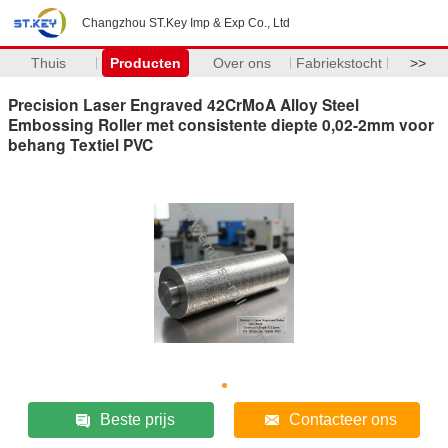
Changzhou ST.Key Imp & Exp Co., Ltd
Thuis
Producten
Over ons
Fabriekstocht
>>
Precision Laser Engraved 42CrMoA Alloy Steel
Embossing Roller met consistente diepte 0,02-2mm voor
behang Textiel PVC
Beste prijs
Contacteer ons