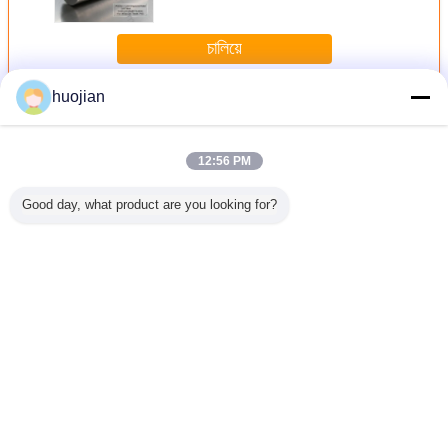
PVC ผ้า
চালিয়ে
huojian
ลูกกลิ้งลายนูน
มากกว่า
12:56 PM
Good day, what product are you looking for?
ลายนูนลูก
ลูกกลิ้งลายนูน
ความแม่นยำเซรา
ลูกกลิ้งนูนป้องกัน
ลูกกลิ้งล
ส้นผ่า
สำหรับตัดเย็บ
มิกพิมพ์ลายนูนลูก
สนิมสำหรับ
พื้นผิวข
งไม่เกิน
เสื้อผ้า / โซฟาหนัง
กลิ้ง ANSI, ASTM,
กระดาษผนัง /
กรรมกา
 พร้อมผิว
สำหรับการแปรรูป
ASME, DIN, GB
พลาสติก / แผ่นหนัง
พลาส
ทราย / ส
PVC, PE, PP, ABS
มาตรฐาน
ลายนูนม้วน
รย์
เปลี่ยนภาษา
Thai
บ้าน
|
เกี่ยวกับเรา
|
ติดต่อเรา
|
Sitemap
|
Privacy Policy