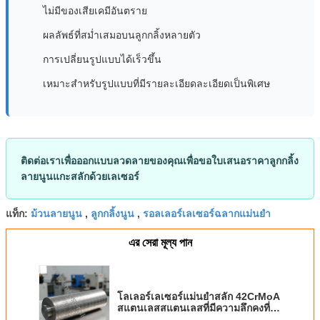
ไม่มีของเสียเคมีอันตราย
ผลลัพธ์ที่สม่ำเสมอบนลูกกลิ้งหลายตัว
การเปลี่ยนรูปแบบได้เร็วขึ้น
เหมาะสำหรับรูปแบบที่มีรายละเอียดละเอียดเป็นพิเศษ
ติดต่อเราเพื่อออกแบบลวดลายของคุณเพื่อขอใบเสนอราคาลูกกลิ้ง
ลายนูนแกะสลักด้วยเลเซอร์
ม้วนลายนูน
ลูกกลิ้งนูน
รอลเลอร์เลเซอร์ฉลากแม่นยํา
แท็ก:
,
,
এর সেরা মূল্য পান
โลเลอร์เลเซอร์แม่นยําสลัก 42CrMoA
สแตนเลสสแตนเลสที่มีความลึกคงที่
0.02-2 มิลลิเมตรสําหรับกระดาษผนัง