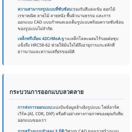
ความสามารถรูปแบบที่ซับซ้อน:
รองรับสีแดงเข้ม ดอกไม้
เรขาคณิต ลายไม้ ลายหนัง พื้นผิวนามธรรม และการ
ออกแบบ CAD แบบกำหนดเองเต็มรูปแบบพร้อมความซับซ้อน
ของรูปแบบไม่จำกัด
เหล็กพรีเมี่ยม 42CrMoA:
ฐานเหล็กโลหะผสมไร้รอยต่อชุบ
แข็งถึง HRC58-62 ช่วยให้มั่นใจได้ถึงอายุการแกะสลักที่
ยาวนานและความเสถียรของมิติ
กระบวนการออกแบบลวดลาย
การส่งการออกแบบ:
แบ่งปันข้อมูลอ้างอิงรูปแบบ ไฟล์อาร์ต
เวิร์ค (AI, CDR, DXF) หรือตัวอย่างทางกายภาพของคุณกับทีม
ออกแบบของเรา
การสร้างแบบจำลอง 3 มิติ:
วิศวกร CAD ของเราสร้างแบบ