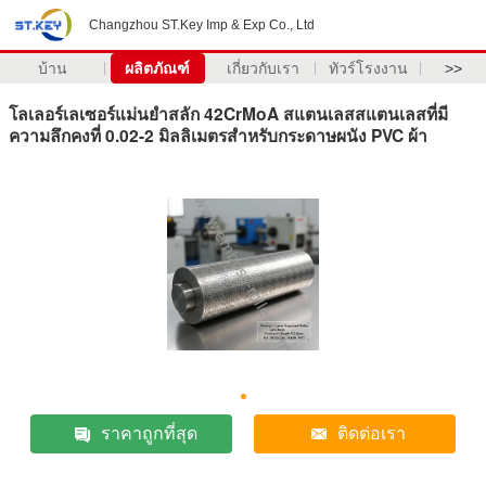
Changzhou ST.Key Imp & Exp Co., Ltd
บ้าน
ผลิตภัณฑ์
เกี่ยวกับเรา
ทัวร์โรงงาน
>>
โลเลอร์เลเซอร์แม่นยําสลัก 42CrMoA สแตนเลสสแตนเลสที่มี
ความลึกคงที่ 0.02-2 มิลลิเมตรสําหรับกระดาษผนัง PVC ผ้า
ราคาถูกที่สุด
ติดต่อเรา