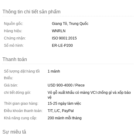
Thông tin chi tiết sản phẩm
Nguồn gốc:
Giang Tô, Trung Quốc
Hàng hiệu:
WNRLN
Chứng nhận:
ISO 9001:2015
Số mô hình:
ER-LE-P200
Thanh toán
Số lượng đặt hàng tối
1 mảnh
thiểu:
Giá bán:
USD 900-4000 / Piece
chi tiết đóng gói:
Vỏ gỗ xuất khẩu có màng VCI chống gỉ và xốp bảo
vệ
Thời gian giao hàng:
15-25 ngày làm việc
Điều khoản thanh toán:
T/T, L/C, PayPal
Khả năng cung cấp:
200 mảnh mỗi tháng
Sự miêu tả