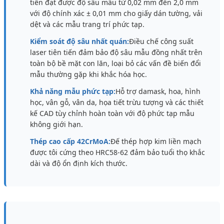
tiến đạt được độ sâu mẫu từ 0,02 mm đến 2,0 mm
với độ chính xác ± 0,01 mm cho giấy dán tường, vải
dệt và các mẫu trang trí phức tạp.
Kiểm soát độ sâu nhất quán:
Điều chế công suất
laser tiên tiến đảm bảo độ sâu mẫu đồng nhất trên
toàn bộ bề mặt con lăn, loại bỏ các vấn đề biến đổi
mẫu thường gặp khi khắc hóa học.
Khả năng mẫu phức tạp:
Hỗ trợ damask, hoa, hình
học, vân gỗ, vân da, họa tiết trừu tượng và các thiết
kế CAD tùy chỉnh hoàn toàn với độ phức tạp mẫu
không giới hạn.
Thép cao cấp 42CrMoA:
Đế thép hợp kim liền mạch
được tôi cứng theo HRC58-62 đảm bảo tuổi thọ khắc
dài và độ ổn định kích thước.