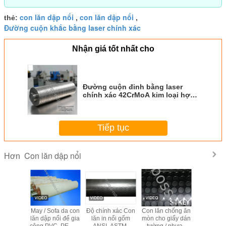
con lăn dập nổi
con lăn dập nổi
thẻ:
,
,
Đường cuộn khắc bằng laser chính xác
Nhận giá tốt nhất cho
Đường cuộn đinh bằng laser
chính xác 42CrMoA kim loại hợp
kim thép đinh với độ sâu nhất
quán 0,02-2mm cho giấy dán dệt
PVC
Tiếp tục
Con lăn dập nổi
Hơn
 dập nổi
May / Sofa da con
Độ chính xác Con
Con lăn chống ăn
Con lăn n
tường
lăn dập nổi để gia
lăn in nổi gốm
mòn cho giấy dán
bề mặt c
ính lên
công PVC, PE, PP,
ANSI, ASTM,
tường / nhựa /
nhựa 