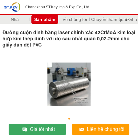
Changzhou ST.Key Imp & Exp Co., Ltd
Nhà
Sản phẩm
Về chúng tôi
Chuyến tham quan nhà
>>
Đường cuộn đinh bằng laser chính xác 42CrMoA kim loại
hợp kim thép đinh với độ sâu nhất quán 0,02-2mm cho
giấy dán dệt PVC
Giá tốt nhất
Liên hệ chúng tôi