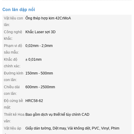
Con lăn dập nổi
Vật liệu con
Ống thép hợp kim 42CrMoA
lăn:
Công nghệ
Khắc Laser sợi 3D
khắc:
Phạm vi độ
0,02mm - 2,0mm
sâu mẫu:
Khắc độ
± 0,01mm
chính xác:
Đường kính
150mm - 500mm
con lăn:
Chiều dài
600mm - 2500mm
con lăn:
Độ cứng bề
HRC58-62
mặt:
Thiêt kê Hoa
Bao gồm dịch vụ thiết kế tùy chỉnh CAD
văn:
Vật liệu áp
Giấy dán tường, Dệt may, Vải không dệt, PVC, Vinyl, Phim