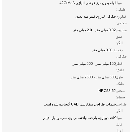
مواد
لوله بدون درز فولادی آلیاژی 42CrMoA
غلتکی:
فناوری
حکاکی لیزری فیبر سه بعدی
حکاکی:
محدوده
0.02 میلی متر - 2.0 میلی متر
عمق
الگو:
دقت
± 0.01 میلی متر
حکاکی:
قطر
150 میلی متر - 500 میلی متر
غلتک:
طول
600 میلی متر - 2500 میلی متر
غلتک:
سختی
HRC58-62
سطح:
طراحی
خدمات طراحی سفارشی CAD گنجانده شده است
الگو:
مواد
کاغذ دیواری، پارچه، نبافته، پی وی سی، وینیل، فیلم
قابل
اجرا: