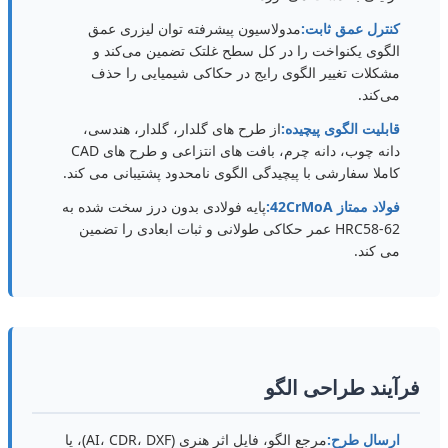
کنترل عمق ثابت:
مدولاسیون پیشرفته توان لیزری عمق
الگوی یکنواخت را در کل سطح غلتک تضمین می‌کند و
مشکلات تغییر الگوی رایج در حکاکی شیمیایی را حذف
می‌کند.
قابلیت الگوی پیچیده:
از طرح های گلدار، گلدار، هندسی،
دانه چوب، دانه چرم، بافت های انتزاعی و طرح های CAD
کاملا سفارشی با پیچیدگی الگوی نامحدود پشتیبانی می کند.
فولاد ممتاز 42CrMoA:
پایه فولادی بدون درز سخت شده به
HRC58-62 عمر حکاکی طولانی و ثبات ابعادی را تضمین
می کند.
فرآیند طراحی الگو
ارسال طرح:
مرجع الگو، فایل اثر هنری (AI، CDR، DXF)، یا