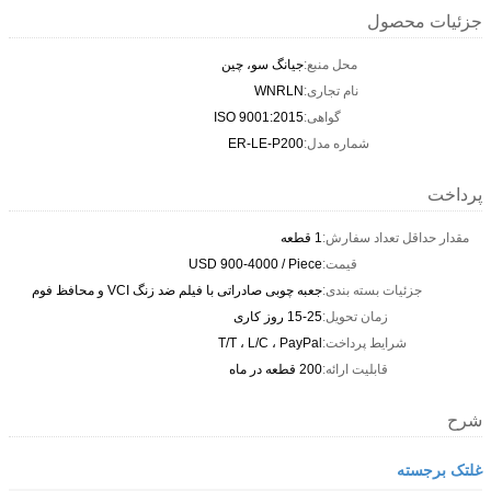
جزئیات محصول
محل منبع:
جیانگ سو، چین
نام تجاری:
WNRLN
گواهی:
ISO 9001:2015
شماره مدل:
ER-LE-P200
پرداخت
مقدار حداقل تعداد سفارش:
1 قطعه
قیمت:
USD 900-4000 / Piece
جزئیات بسته بندی:
جعبه چوبی صادراتی با فیلم ضد زنگ VCI و محافظ فوم
زمان تحویل:
15-25 روز کاری
شرایط پرداخت:
T/T ، L/C ، PayPal
قابلیت ارائه:
200 قطعه در ماه
شرح
غلتک برجسته