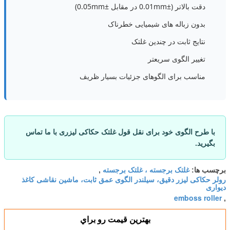
دقت بالاتر (±0.01mm در مقابل ±0.05mm)
بدون زباله های شیمیایی خطرناک
نتایج ثابت در چندین غلتک
تغییر الگوی سریعتر
مناسب برای الگوهای جزئیات بسیار ظریف
با طرح الگوی خود برای نقل قول غلتک حکاکی لیزری با ما تماس
بگیرید.
غلتک برجسته ، غلتک برجسته
برچسب ها:
,
رولر حکاکی لیزر دقیق، سیلندر الگوی عمق ثابت، ماشین نقاشی کاغذ
دیواری
emboss roller
,
بهترين قيمت رو براي