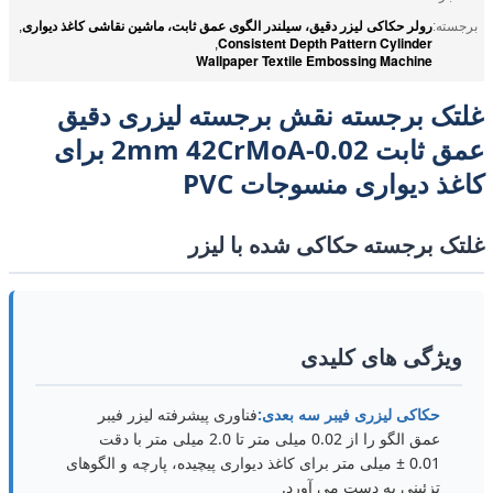
رولر حکاکی لیزر دقیق، سیلندر الگوی عمق ثابت، ماشین نقاشی کاغذ دیواری
برجسته:
,
Consistent Depth Pattern Cylinder
,
Wallpaper Textile Embossing Machine
غلتک برجسته نقش برجسته لیزری دقیق
عمق ثابت 0.02-2mm 42CrMoA برای
کاغذ دیواری منسوجات PVC
غلتک برجسته حکاکی شده با لیزر
ویژگی های کلیدی
حکاکی لیزری فیبر سه بعدی:
فناوری پیشرفته لیزر فیبر
عمق الگو را از 0.02 میلی متر تا 2.0 میلی متر با دقت
0.01 ± میلی متر برای کاغذ دیواری پیچیده، پارچه و الگوهای
تزئینی به دست می آورد.